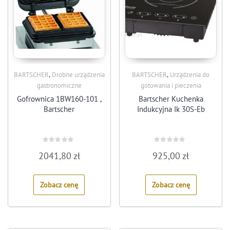
,
,
BARTSCHER
Drobne urządzenia
BARTSCHER
Urządzenia do
gastronomiczne
gotowania i pieczenia
Gofrownica 1BW160-101 ,
Bartscher Kuchenka
Bartscher
Indukcyjna Ik 30S-Eb
Rated
Rated
2041,80
zł
925,00
zł
0
0
out
out
of
of
5
5
Zobacz cenę
Zobacz cenę