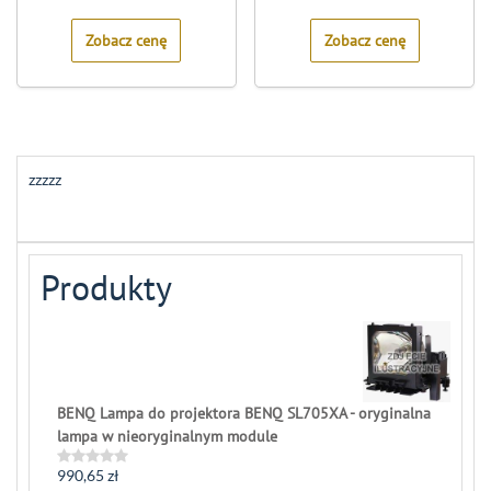
of
of
5
5
Zobacz cenę
Zobacz cenę
zzzzz
Produkty
BENQ Lampa do projektora BENQ SL705XA - oryginalna
lampa w nieoryginalnym module
990,65
zł
Rated