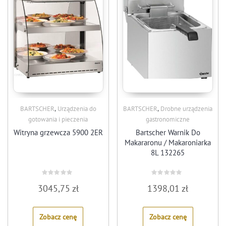
,
,
BARTSCHER
Urządzenia do
BARTSCHER
Drobne urządzenia
gotowania i pieczenia
gastronomiczne
Witryna grzewcza 5900 2ER
Bartscher Warnik Do
Makararonu / Makaroniarka
8L 132265
Rated
Rated
3045,75
zł
1398,01
zł
0
0
out
out
of
of
5
5
Zobacz cenę
Zobacz cenę