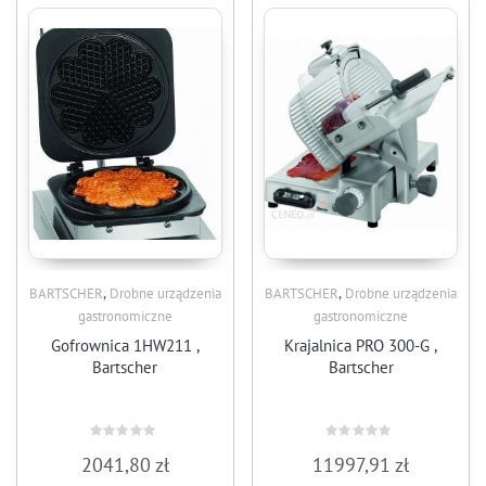
,
,
BARTSCHER
Drobne urządzenia
BARTSCHER
Drobne urządzenia
gastronomiczne
gastronomiczne
Gofrownica 1HW211 ,
Krajalnica PRO 300-G ,
Bartscher
Bartscher
Rated
Rated
2041,80
zł
11997,91
zł
0
0
out
out