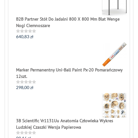
B2B Partner Stół Do Jadalni 800 X 800 Mm Blat Wenge
Nogi Ciemnoszare
640,83
zł
Rated
0
out
of
5
Marker Permanentny Uni-Ball Paint Px-20 Pomarańczowy
12szt.
298,00
zł
Rated
0
out
of
5
3B Scientific Vr1131Uu Anatomia Człowieka Wykres
Ludzkiej Czaszki Wersja Papierowa