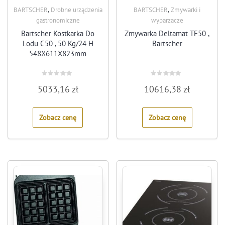
,
,
BARTSCHER
Drobne urządzenia
BARTSCHER
Zmywarki i
gastronomiczne
wyparzacze
Bartscher Kostkarka Do
Zmywarka Deltamat TF50 ,
Lodu C50 , 50 Kg/24 H
Bartscher
548X611X823mm
Rated
Rated
5033,16
zł
10616,38
zł
0
0
out
out
of
of
5
5
Zobacz cenę
Zobacz cenę