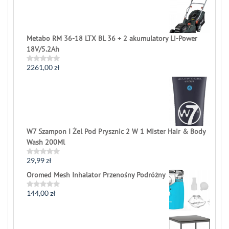
of
5
Metabo RM 36-18 LTX BL 36 + 2 akumulatory Li-Power
18V/5.2Ah
2261,00
zł
Rated
0
out
of
5
W7 Szampon I Żel Pod Prysznic 2 W 1 Mister Hair & Body
Wash 200Ml
29,99
zł
Rated
0
Oromed Mesh Inhalator Przenośny Podróżny
out
of
5
144,00
zł
Rated
0
out
of
5