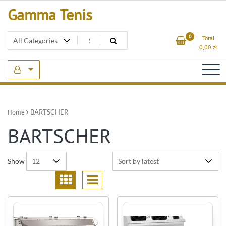
Skip
Gamma Tenis
to
content
0
Total
0,00
zł
Home
BARTSCHER
BARTSCHER
Show