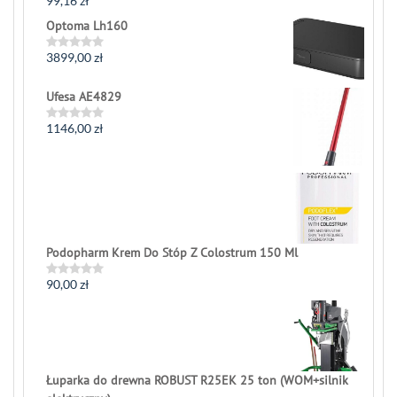
99,16
zł
Rated
0
Optoma Lh160
out
of
5
3899,00
zł
Rated
0
out
Ufesa AE4829
of
5
1146,00
zł
Rated
0
out
of
5
Podopharm Krem Do Stóp Z Colostrum 150 Ml
90,00
zł
Rated
0
out
of
5
Łuparka do drewna ROBUST R25EK 25 ton (WOM+silnik