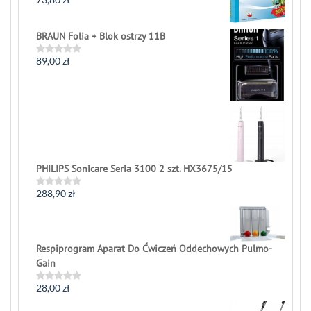
Rated
0
out
of
BRAUN Folia + Blok ostrzy 11B
5
89,00
zł
Rated
0
out
of
5
PHILIPS Sonicare Seria 3100 2 szt. HX3675/15
288,90
zł
Rated
0
out
of
5
Respiprogram Aparat Do Ćwiczeń Oddechowych Pulmo-
Gain
28,00
zł
Rated
0
out