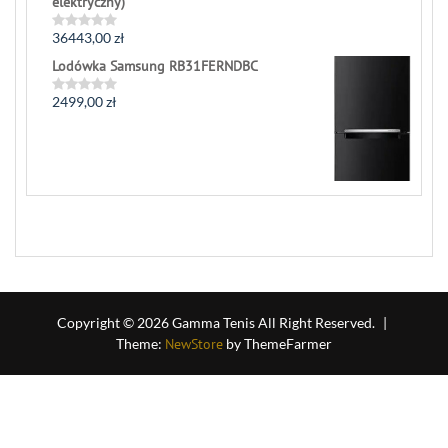
elektryczny)
36443,00
zł
Rated
0
Lodówka Samsung RB31FERNDBC
out
of
5
2499,00
zł
Rated
0
out
of
5
Copyright © 2026 Gamma Tenis All Right Reserved.
|
Theme:
NewStore
by ThemeFarmer