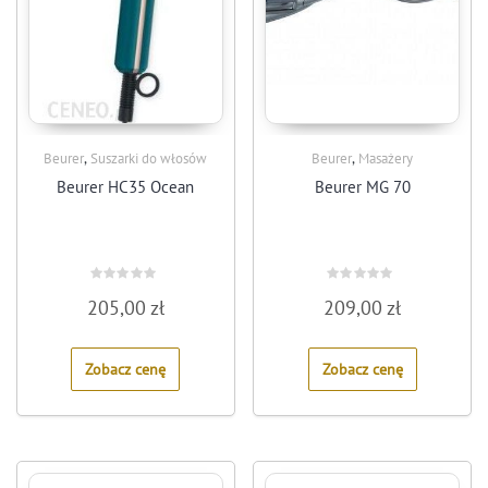
,
,
Beurer
Suszarki do włosów
Beurer
Masażery
Beurer HC35 Ocean
Beurer MG 70
Rated
Rated
205,00
zł
209,00
zł
0
0
out
out
of
of
5
5
Zobacz cenę
Zobacz cenę