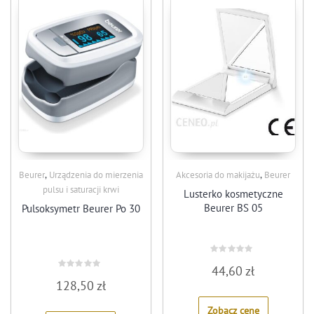
,
,
Beurer
Urządzenia do mierzenia
Akcesoria do makijażu
Beurer
pulsu i saturacji krwi
Lusterko kosmetyczne
Beurer BS 05
Pulsoksymetr Beurer Po 30
Rated
44,60
zł
0
Rated
out
128,50
zł
0
of
out
5
of
Zobacz cenę
5