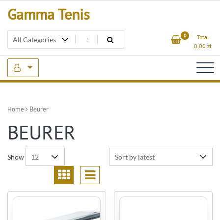
Skip
Gamma Tenis
to
content
0
Total
0,00
zł
Home
Beurer
BEURER
Show