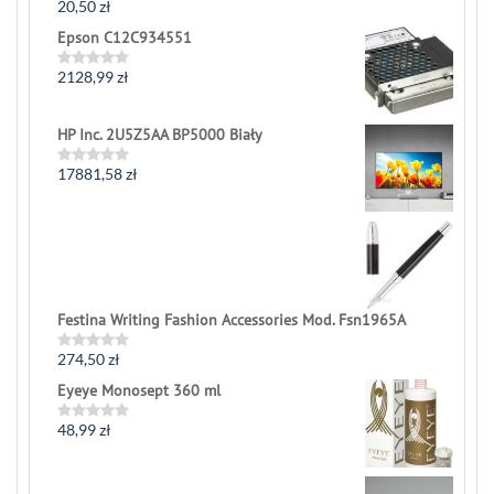
20,50
zł
Rated
0
Epson C12C934551
out
of
5
2128,99
zł
Rated
0
out
of
HP Inc. 2U5Z5AA BP5000 Biały
5
17881,58
zł
Rated
0
out
of
5
Festina Writing Fashion Accessories Mod. Fsn1965A
274,50
zł
Rated
0
Eyeye Monosept 360 ml
out
of
5
48,99
zł
Rated
0
out
of