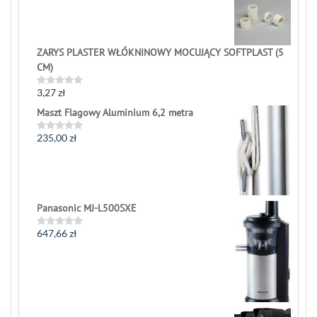
5
ZARYS PLASTER WŁÓKNINOWY MOCUJĄCY SOFTPLAST (5
CM)
3,27
zł
Rated
0
Maszt Flagowy Aluminium 6,2 metra
out
of
5
235,00
zł
Rated
0
out
of
5
Panasonic MJ-L500SXE
647,66
zł
Rated
0
out
of
5