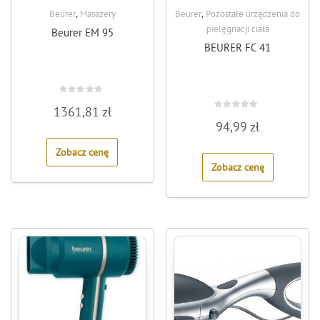
,
,
Beurer
Masażery
Beurer
Pozostałe urządzenia do
pielęgnacji ciała
Beurer EM 95
BEURER FC 41
Rated
1361,81
zł
0
Rated
out
94,99
zł
0
of
out
5
of
Zobacz cenę
5
Zobacz cenę