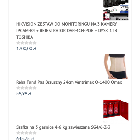
HIKVISION ZESTAW DO MONITORINGU NA 3 KAMERY
IPCAM-B4 + REJESTRATOR DVR-4CH-POE + DYSK 1TB
TOSHIBA
1700,00
zł
Rated
0
out
of
5
Reha Fund Pas Brzuszny 24cm Ventrimax O-1400 Omax
59,99
zł
Rated
0
out
of
5
Szafka na 3 gaśnice 4-6 kg zawieszana SG4/6-Z-3
645,75
zł
Rated