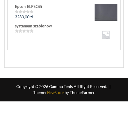
0
Epson ELPSC35
out
of
5
3280,00
zł
Rated
0
systemem szablonów
out
of
5
Rated
0
out
of
5
Copyright © 2026 Gamma Tenis All Right Reserved.
|
Theme:
NewStore
by ThemeFarmer