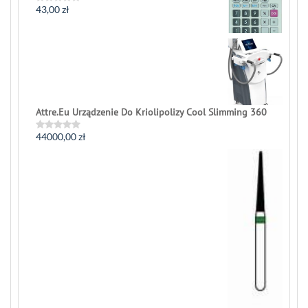
43,00
zł
Rated
0
out
of
5
Attre.Eu Urządzenie Do Kriolipolizy Cool Slimming 360
44000,00
zł
Rated
0
out
of
5