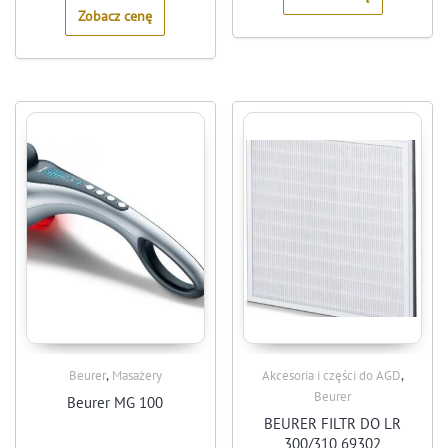
Zobacz cenę
,
,
Beurer
Masażery
Akcesoria i części do AGD
Beurer
Beurer MG 100
BEURER FILTR DO LR
300/310 69302