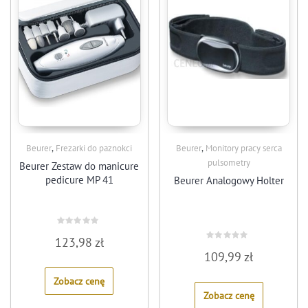
,
,
Beurer
Frezarki do paznokci
Beurer
Monitory pracy serca
pulsometry
Beurer Zestaw do manicure
pedicure MP 41
Beurer Analogowy Holter
Rated
123,98
zł
0
Rated
out
109,99
zł
0
of
out
5
of
Zobacz cenę
5
Zobacz cenę