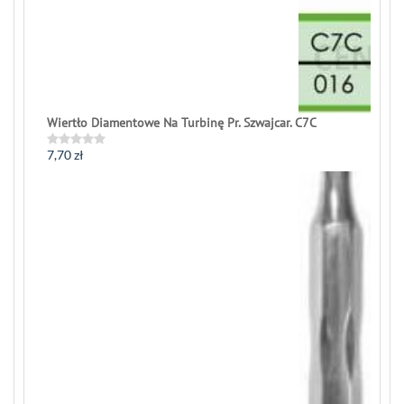
Wiertło Diamentowe Na Turbinę Pr. Szwajcar. C7C
7,70
zł
Rated
0
out
of
5