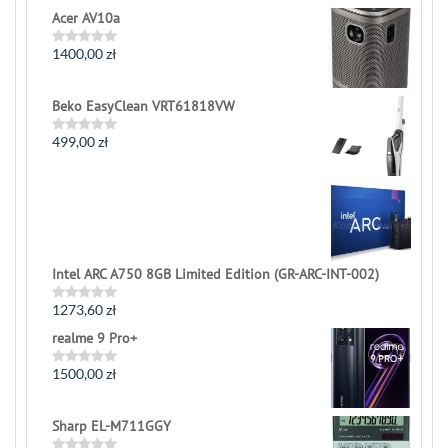
Acer AV10a
1400,00
zł
Rated
0
out
of
Beko EasyClean VRT61818VW
5
499,00
zł
Rated
0
out
of
5
Intel ARC A750 8GB Limited Edition (GR-ARC-INT-002)
1273,60
zł
Rated
0
realme 9 Pro+
out
of
5
1500,00
zł
Rated
0
out
of
Sharp EL-M711GGY
5