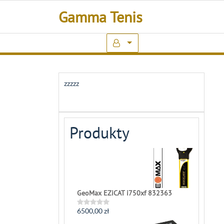
Skip
Gamma Tenis
to
content
zzzzz
Produkty
GeoMax EZiCAT i750xf 832363
6500,00
zł
Rated
0