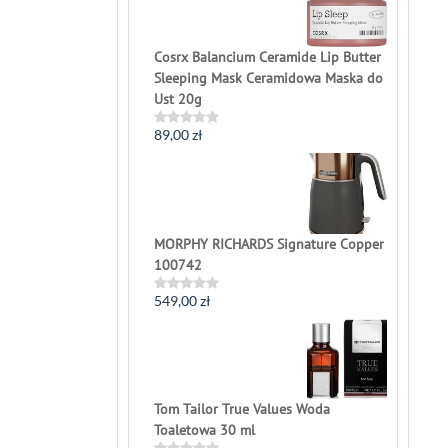
of
5
Cosrx Balancium Ceramide Lip Butter
Sleeping Mask Ceramidowa Maska do
Ust 20g
89,00
zł
Rated
0
out
of
5
MORPHY RICHARDS Signature Copper
100742
549,00
zł
Rated
0
out
of
5
Tom Tailor True Values Woda
Toaletowa 30 ml