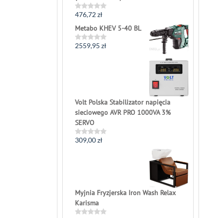
476,72
zł
Rated
0
Metabo KHEV 5-40 BL
out
of
5
2559,95
zł
Rated
0
out
of
5
Volt Polska Stabilizator napięcia
sieciowego AVR PRO 1000VA 3%
SERVO
309,00
zł
Rated
0
out
of
5
Myjnia Fryzjerska Iron Wash Relax
Karisma