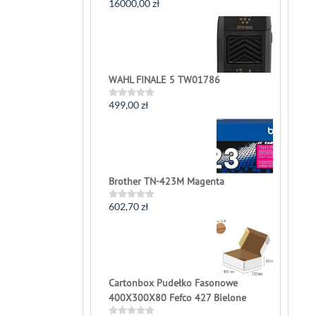
16000,00
zł
Rated
0
out
of
5
WAHL FINALE 5 TW01786
499,00
zł
Rated
0
out
of
5
Brother TN-423M Magenta
602,70
zł
Rated
0
out
of
5
Cartonbox Pudełko Fasonowe
400X300X80 Fefco 427 Bielone