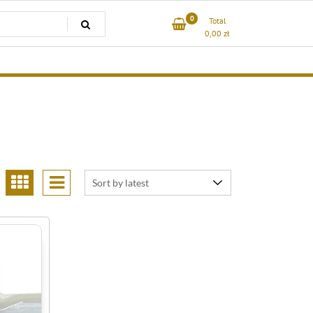
0
Total
0,00
zł