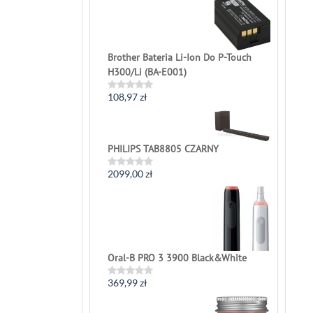
out
of
5
Brother Bateria Li-Ion Do P-Touch
H300/Li (BA-E001)
108,97
zł
Rated
0
out
of
5
PHILIPS TAB8805 CZARNY
2099,00
zł
Rated
0
out
of
5
Oral-B PRO 3 3900 Black&White
369,99
zł
Rated
0
out