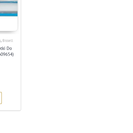
,
y
Bissell
otki Do
609654)