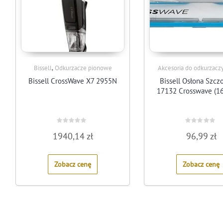
,
Bissell
Odkurzacze pionowe
Akcesoria do odkurzacz
Bissell CrossWave X7 2955N
Bissell Osłona Szcz
17132 Crosswave (1
Rated
Rated
1940,14
zł
96,99
zł
0
0
out
out
of
of
5
5
Zobacz cenę
Zobacz cenę