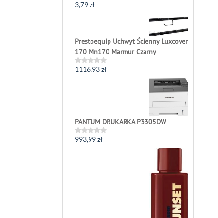
3,79
zł
Rated
0
out
of
5
Prestoequip Uchwyt Ścienny Luxcover
170 Mn170 Marmur Czarny
1116,93
zł
Rated
0
out
of
5
PANTUM DRUKARKA P3305DW
993,99
zł
Rated
0
out
of
5