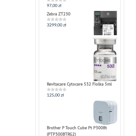
97,00
zł
Rated
0
Zebra ZT230
out
of
5
3299,00
zł
Rated
0
out
of
5
Revitacare Cytocare 532 Fiolka 5ml
125,00
zł
Rated
0
out
of
5
Brother P Touch Cube Pt P300Bt
(PTP300BTRG2)