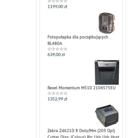
1199,00
zł
Rated
0
out
of
5
Fotopułapka dla początkujących
BL480A
639,00
zł
Rated
0
out
of
5
Rexel Momentum M510 2104575EU
1352,99
zł
Rated
0
out
of
5
Zebra Zd621D 8 Dots/Mm (203 Dpi)
Cutter Disp. (Colour) Rtc Usb Usb Host