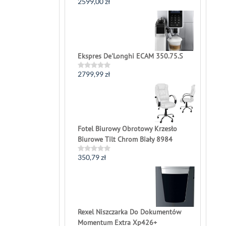
2599,00
zł
Rated
0
out
of
5
Ekspres De'Longhi ECAM 350.75.S
2799,99
zł
Rated
0
out
of
5
Fotel Biurowy Obrotowy Krzesło
Biurowe Tilt Chrom Biały 8984
350,79
zł
Rated
0
out
of
5
Rexel Niszczarka Do Dokumentów
Momentum Extra Xp426+