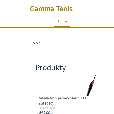
Skip
Gamma Tenis
to
content
zzzzz
Produkty
Vileda Mop parowy Steam XXL
(161010)
399,00
zł
Rated