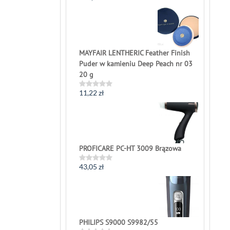
0
out
of
5
MAYFAIR LENTHERIC Feather Finish
Puder w kamieniu Deep Peach nr 03
20 g
11,22
zł
Rated
0
out
of
5
PROFICARE PC-HT 3009 Brązowa
43,05
zł
Rated
0
out
of
5
PHILIPS S9000 S9982/55