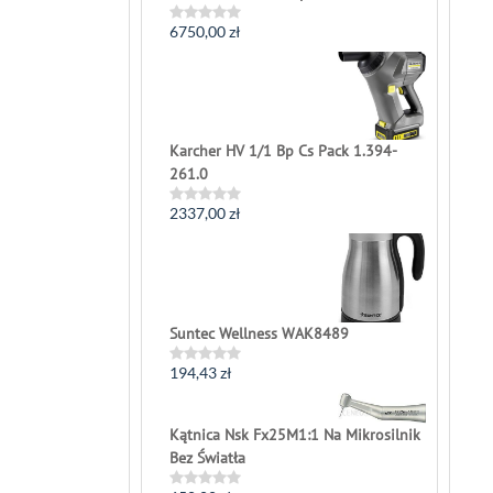
6750,00
zł
Rated
0
out
of
5
Karcher HV 1/1 Bp Cs Pack 1.394-
261.0
2337,00
zł
Rated
0
out
of
5
Suntec Wellness WAK8489
194,43
zł
Rated
0
out
of
Kątnica Nsk Fx25M1:1 Na Mikrosilnik
5
Bez Światła