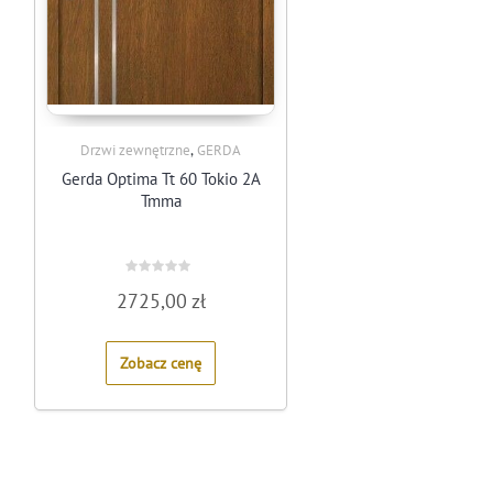
,
Drzwi zewnętrzne
GERDA
Gerda Optima Tt 60 Tokio 2A
Tmma
Rated
2725,00
zł
0
out
of
5
Zobacz cenę