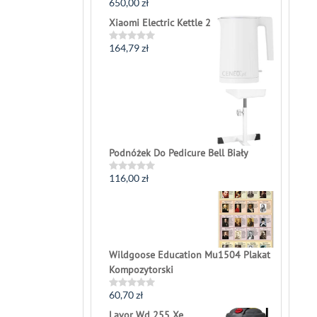
650,00
zł
Rated
0
Xiaomi Electric Kettle 2
out
of
5
164,79
zł
Rated
0
out
of
5
Podnóżek Do Pedicure Bell Biały
116,00
zł
Rated
0
out
of
5
Wildgoose Education Mu1504 Plakat
Kompozytorski
60,70
zł
Rated
0
Lavor Wd 255 Xe
out