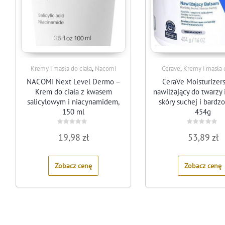
,
,
Kremy i masła do ciała
Nacomi
Cerave
Kremy i masła 
NACOMI Next Level Dermo –
CeraVe Moisturizer
Krem do ciała z kwasem
nawilżający do twarzy i
salicylowym i niacynamidem,
skóry suchej i bardz
150 ml
454g
Rated
Rated
19,98
zł
53,89
zł
0
0
out
out
of
of
5
5
Zobacz cenę
Zobacz cenę