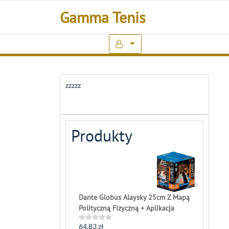
Skip
Gamma Tenis
to
content
zzzzz
Produkty
Dante Globus Alaysky 25cm Z Mapą
Polityczną Fizyczną + Aplikacja
64,83
zł
Rated