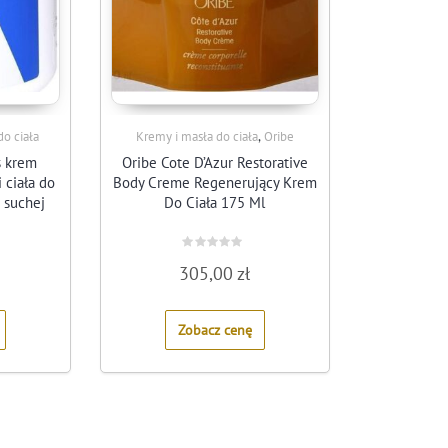
,
do ciała
Kremy i masła do ciała
Oribe
s krem
Oribe Cote D’Azur Restorative
 ciała do
Body Creme Regenerujący Krem
o suchej
Do Ciała 175 Ml
Rated
305,00
zł
0
out
of
5
Zobacz cenę