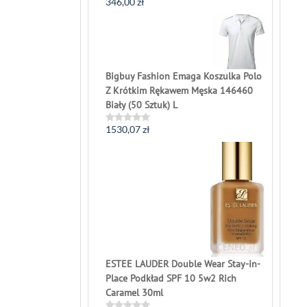
346,00
zł
Rated
0
out
of
5
Bigbuy Fashion Emaga Koszulka Polo
Z Krótkim Rękawem Męska 146460
Biały (50 Sztuk) L
1530,07
zł
Rated
0
out
of
5
ESTEE LAUDER Double Wear Stay-in-
Place Podkład SPF 10 5w2 Rich
Caramel 30ml