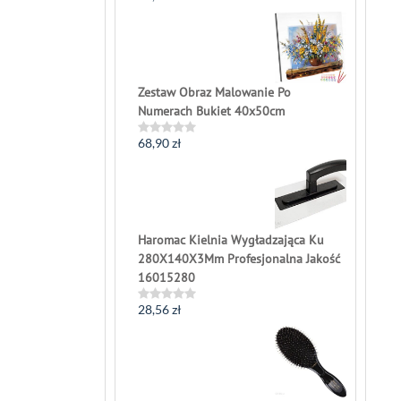
0
out
of
5
Zestaw Obraz Malowanie Po
Numerach Bukiet 40x50cm
68,90
zł
Rated
0
out
of
5
Haromac Kielnia Wygładzająca Ku
280X140X3Mm Profesjonalna Jakość
16015280
28,56
zł
Rated
0
out
of
5