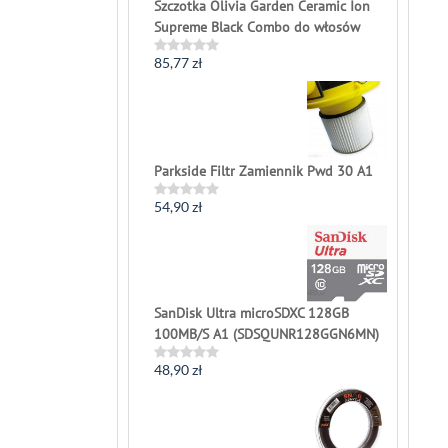
Szczotka Olivia Garden Ceramic Ion
Supreme Black Combo do włosów
85,77
zł
Rated
0
out
of
5
Parkside Filtr Zamiennik Pwd 30 A1
54,90
zł
Rated
0
out
of
5
SanDisk Ultra microSDXC 128GB
100MB/S A1 (SDSQUNR128GGN6MN)
48,90
zł
Rated
0
out
of
5