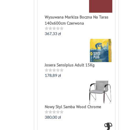
out
of
5
Wysuwana Markiza Boczna Na Taras
140x600cm Czerwona
367,33
zł
Rated
0
out
of
5
Josera Sensiplus Adult 15Kg
178,89
zł
Rated
0
out
of
5
Nowy Styl Samba Wood Chrome
380,00
zł
Rated
0
out