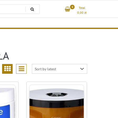
0
Total
0,00
zł
ŁA