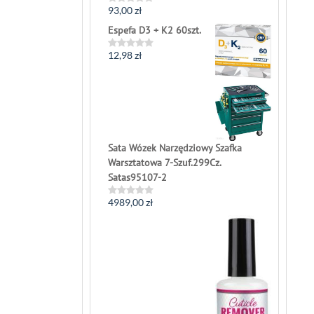
93,00
zł
Rated
0
Espefa D3 + K2 60szt.
out
of
5
12,98
zł
Rated
0
out
of
5
Sata Wózek Narzędziowy Szafka
Warsztatowa 7-Szuf.299Cz.
Satas95107-2
4989,00
zł
Rated
0
out
of
5