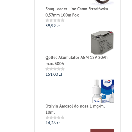
Snag Leader Line Camo Strzałówka
0,57mm 100m Fox
59,99
zł
Rated
0
out
of
5
Qoltec Akumulator AGM 12V 20Ah
max. 300A
151,00
zł
Rated
0
out
of
5
Otrivin Aerozol do nosa 1 mg/ml
10ml
14,26
zł
Rated
0