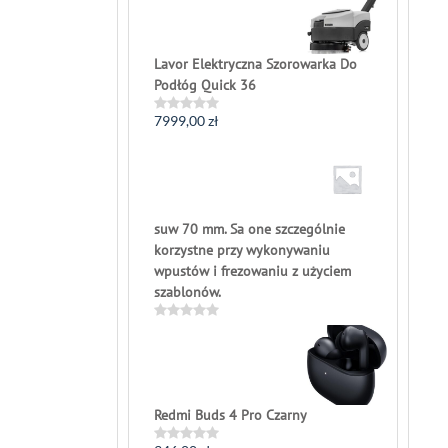
of
5
Lavor Elektryczna Szorowarka Do
Podłóg Quick 36
7999,00
zł
Rated
0
out
of
5
suw 70 mm. Sa one szczególnie
korzystne przy wykonywaniu
wpustów i frezowaniu z użyciem
szablonów.
Rated
0
out
of
5
Redmi Buds 4 Pro Czarny