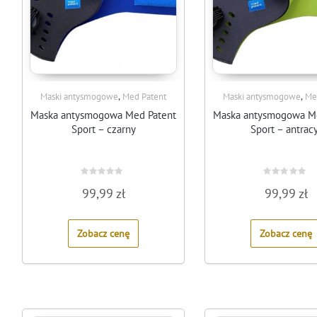
,
,
Maski antysmogowe
Med Patent
Maski antysmogowe
Me
Maska antysmogowa Med Patent
Maska antysmogowa M
Sport – czarny
Sport – antrac
Rated
Rated
99,99
zł
99,99
zł
0
0
out
out
of
of
5
5
Zobacz cenę
Zobacz cenę