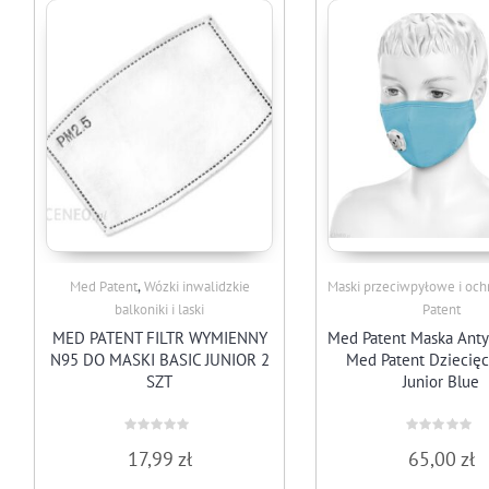
,
Med Patent
Wózki inwalidzkie
Maski przeciwpyłowe i oc
balkoniki i laski
Patent
MED PATENT FILTR WYMIENNY
Med Patent Maska An
N95 DO MASKI BASIC JUNIOR 2
Med Patent Dziecięc
SZT
Junior Blue
Rated
Rated
17,99
zł
65,00
zł
0
0
out
out
of
of