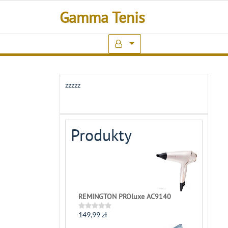
Skip
Gamma Tenis
to
content
zzzzz
Produkty
REMINGTON PROluxe AC9140
149,99
zł
Rated
0