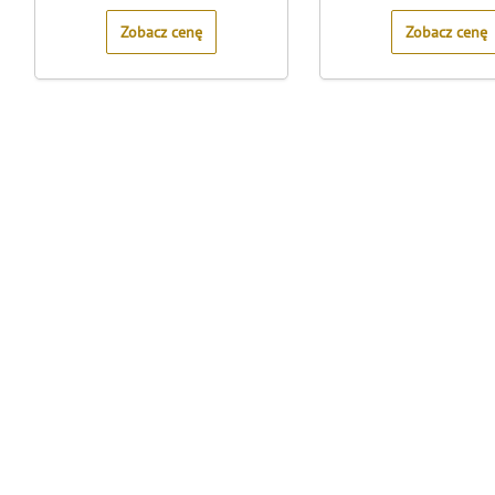
5
5
Zobacz cenę
Zobacz cenę