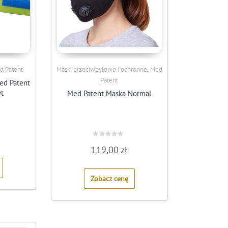
,
d Patent
Maski przeciwpyłowe i ochronne
Med
Patent
ed Patent
yt
Med Patent Maska Normal
Rated
119,00
zł
0
out
of
5
Zobacz cenę