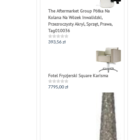
The Aftermarket Group Półka Na
Kolana Na Wózek Inwalidzki,
Przezroczysty Akryl, Sprzęt, Prawa,
Tag010036
393,56
zł
Rated
0
out
of
5
Fotel Fryzjerski Square Karisma
7795,00
zł
Rated
0
out
of
5