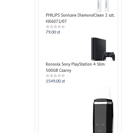
5
PHILIPS Sonicare DiamondClean 2 szt.
HX6072/07
79,00
zł
Rated
0
out
of
5
Konsola Sony PlayStation 4 Slim
500GB Czarny
1549,00
zł
Rated
0
out
of
5