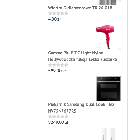
Wiertło D diamentowe TR 26 018
4,80
zł
Rated
0
out
of
5
Gamma Piu E.T.C Light Nylon
Hollywoodzka fuksja Lekka suszarka
599,00
zł
Rated
0
out
of
5
Piekarnik Samsung Dual Cook Flex
NV75N7677RS
3249,00
zł
Rated
0
out
of