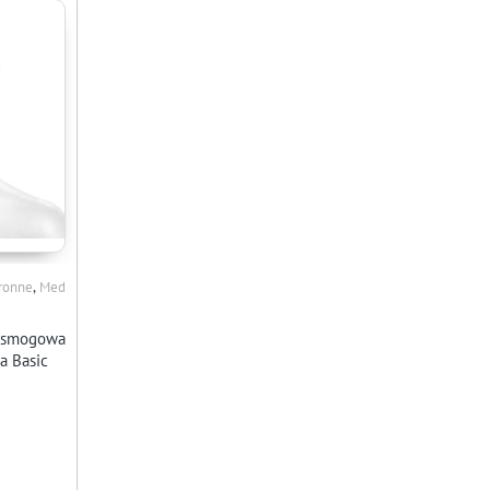
,
hronne
Med
tysmogowa
a Basic