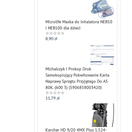
out
of
5
Microlife Maska do inhalatora NEB10
i NEB100 dla dzieci
8,90
zł
Rated
0
out
of
5
Michalczyk I Prokop Druk
Samokopiujący Pokwitowanie Karta
Naprawy Sprzętu Przyjętego Do A5
80K. (600 3) (5906858003420)
11,79
zł
Rated
0
out
of
5
Karcher HD 9/20 4MX Plus 1.524-