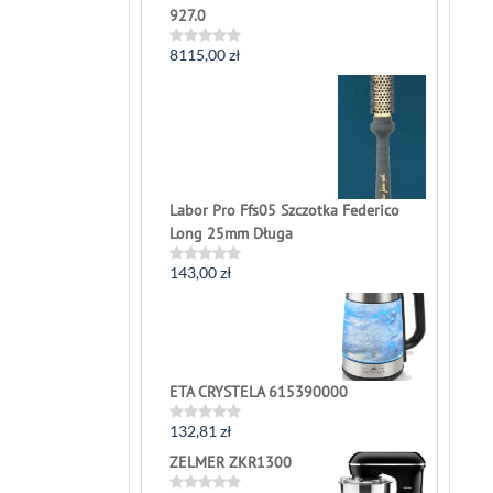
927.0
8115,00
zł
Rated
0
out
of
5
Labor Pro Ffs05 Szczotka Federico
Long 25mm Długa
143,00
zł
Rated
0
out
of
5
ETA CRYSTELA 615390000
132,81
zł
Rated
0
ZELMER ZKR1300
out
of