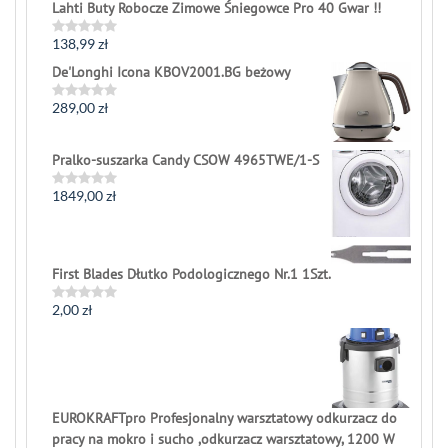
Lahti Buty Robocze Zimowe Śniegowce Pro 40 Gwar !!
138,99
zł
Rated
0
De'Longhi Icona KBOV2001.BG beżowy
out
of
5
289,00
zł
Rated
0
out
of
Pralko-suszarka Candy CSOW 4965TWE/1-S
5
1849,00
zł
Rated
0
out
of
5
First Blades Dłutko Podologicznego Nr.1 1Szt.
2,00
zł
Rated
0
out
of
5
EUROKRAFTpro Profesjonalny warsztatowy odkurzacz do
pracy na mokro i sucho ,odkurzacz warsztatowy, 1200 W