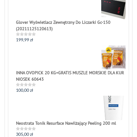
Glover Wyświetlacz Zewnętrzny Do Liczarki Gc-150
(20211125120613)
199,99
zł
Rated
0
out
of
5
INNA OVOPICK 20 KG+GRATIS MUSZLE MORSKIE DLA KUR
NIOSEK 60643
100,00
zł
Rated
0
out
of
5
Neostrata Tonik Resurface Nawilżający Peeling 200 ml
305,00
zł
Rated