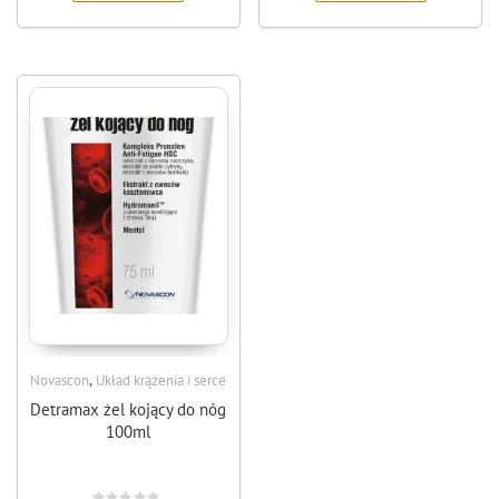
,
Novascon
Układ krążenia i serce
Detramax żel kojący do nóg
100ml