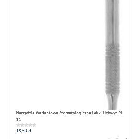
Narzędzie Wariantowe Stomatologiczne Lekki Uchwyt Pl
11
18,50
zł
Rated
0