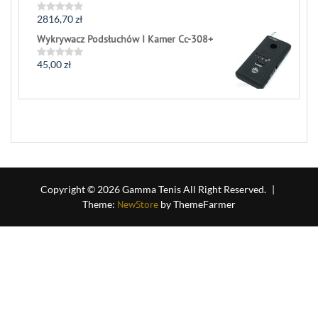
2816,70
zł
Rated
0
Wykrywacz Podsłuchów I Kamer Cc-308+
out
of
5
45,00
zł
Rated
0
out
of
5
Copyright © 2026 Gamma Tenis All Right Reserved.
|
Theme:
NewStore
by ThemeFarmer