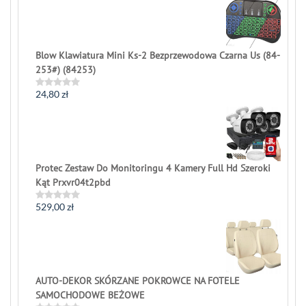
out
of
5
Blow Klawiatura Mini Ks-2 Bezprzewodowa Czarna Us (84-
253#) (84253)
24,80
zł
Rated
0
out
of
5
Protec Zestaw Do Monitoringu 4 Kamery Full Hd Szeroki
Kąt Prxvr04t2pbd
529,00
zł
Rated
0
out
of
5
AUTO-DEKOR SKÓRZANE POKROWCE NA FOTELE
SAMOCHODOWE BEŻOWE