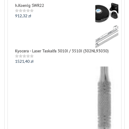
0
h.Koenig SWR22
out
of
5
912,32
zł
Rated
0
out
of
5
Kyocera - Laser Taskalfa 3010I / 3510I (302NL93030)
1521,40
zł
Rated
0
out
of
5