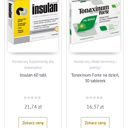
,
,
Novascon
Suplementy dla
Novascon
Układ nerwowy i
diabetyków
pamięć
Insulan 60 tabl
Tonaxinum Forte na dzień,
30 tabletek
Rated
Rated
21,74
zł
16,37
zł
0
0
out
out
of
of
5
5
Zobacz cenę
Zobacz cenę