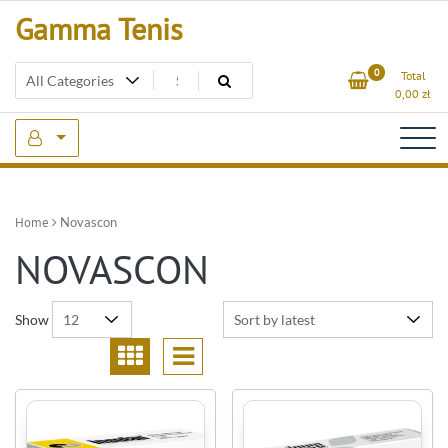
Skip
Gamma Tenis
to
content
0
Total
0,00
zł
Home
Novascon
NOVASCON
Show