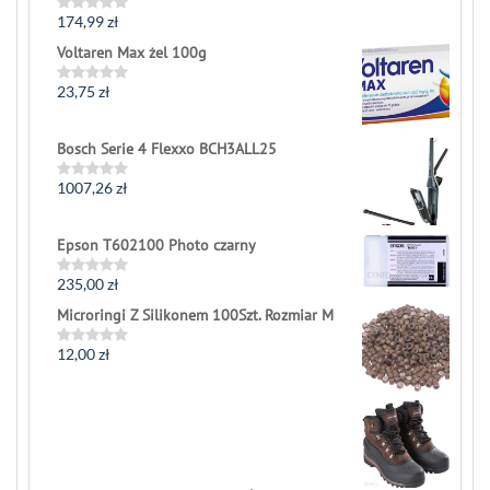
174,99
zł
Rated
0
Voltaren Max żel 100g
out
of
5
23,75
zł
Rated
0
out
of
Bosch Serie 4 Flexxo BCH3ALL25
5
1007,26
zł
Rated
0
out
of
Epson T602100 Photo czarny
5
235,00
zł
Rated
0
Microringi Z Silikonem 100Szt. Rozmiar M
out
of
5
12,00
zł
Rated
0
out
of
5