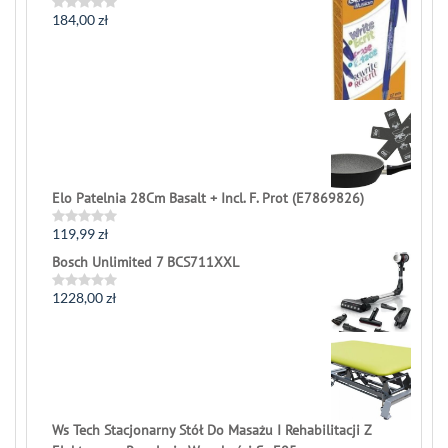
184,00
zł
Rated
0
out
of
5
Elo Patelnia 28Cm Basalt + Incl. F. Prot (E7869826)
119,99
zł
Rated
0
Bosch Unlimited 7 BCS711XXL
out
of
5
1228,00
zł
Rated
0
out
of
5
Ws Tech Stacjonarny Stół Do Masażu I Rehabilitacji Z