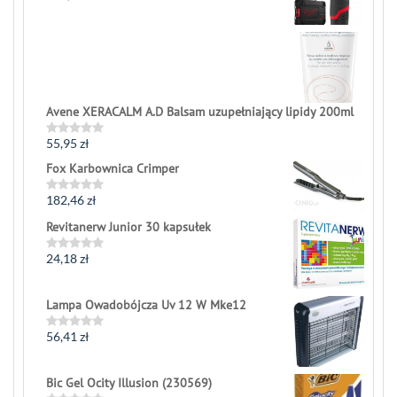
0
out
of
5
Avene XERACALM A.D Balsam uzupełniający lipidy 200ml
55,95
zł
Rated
0
Fox Karbownica Crimper
out
of
5
182,46
zł
Rated
0
Revitanerw Junior 30 kapsułek
out
of
5
24,18
zł
Rated
0
out
of
Lampa Owadobójcza Uv 12 W Mke12
5
56,41
zł
Rated
0
out
of
Bic Gel Ocity Illusion (230569)
5