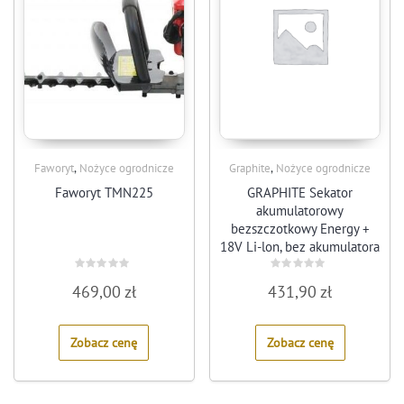
,
,
Faworyt
Nożyce ogrodnicze
Graphite
Nożyce ogrodnicze
Faworyt TMN225
GRAPHITE Sekator
akumulatorowy
bezszczotkowy Energy +
18V Li-lon, bez akumulatora
Rated
Rated
469,00
zł
431,90
zł
0
0
out
out
of
of
5
5
Zobacz cenę
Zobacz cenę