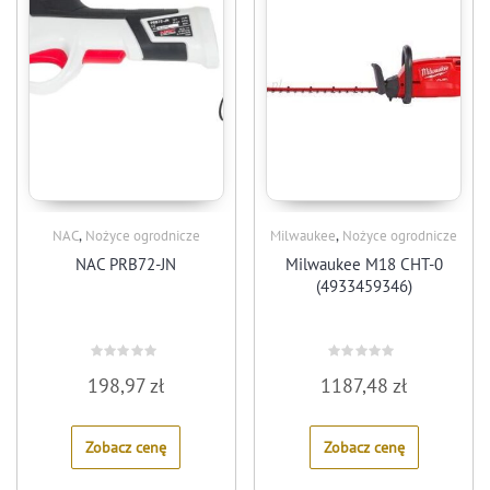
,
,
NAC
Nożyce ogrodnicze
Milwaukee
Nożyce ogrodnicze
NAC PRB72-JN
Milwaukee M18 CHT-0
(4933459346)
Rated
Rated
198,97
zł
1187,48
zł
0
0
out
out
of
of
5
5
Zobacz cenę
Zobacz cenę