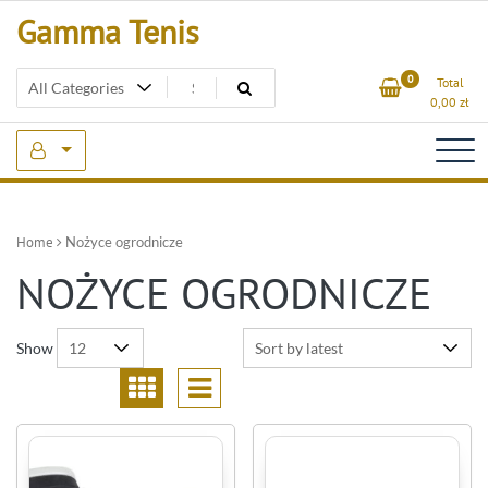
Skip
Gamma Tenis
to
content
0
Total
0,00
zł
Home
Nożyce ogrodnicze
NOŻYCE OGRODNICZE
Show