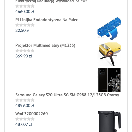
Elektryczną Regulacją Wysokości Ss E05
4660,00
zł
Rated
0
Pl Linijka Endodontyczna Na Palec
out
of
5
22,50
zł
Rated
0
out
of
Projektor Multimedialny (M1335)
5
369,90
zł
Rated
0
out
of
5
Samsung Galaxy S20 Ultra 5G SM-G988 12/128GB Czarny
4899,00
zł
Rated
0
Wmf 3200002260
out
of
5
487,07
zł
Rated
0