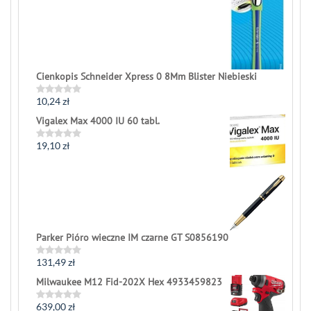
Cienkopis Schneider Xpress 0 8Mm Blister Niebieski
10,24
zł
Rated
0
Vigalex Max 4000 IU 60 tabl.
out
of
5
19,10
zł
Rated
0
out
of
5
Parker Pióro wieczne IM czarne GT S0856190
131,49
zł
Rated
0
Milwaukee M12 Fid-202X Hex 4933459823
out
of
5
639,00
zł
Rated