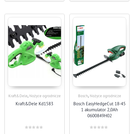
,
,
Kraft&Dele
Nożyce ogrodnicze
Bosch
Nożyce ogrodnicze
Kraft&Dele Kd1583
Bosch EasyHedgeCut 18-45
1 akumulator 2,0Ah
0600849H02
Rated
Rated