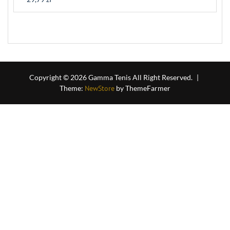
Rated
0
out
of
5
Copyright © 2026 Gamma Tenis All Right Reserved.
|
Theme:
NewStore
by ThemeFarmer