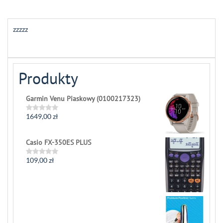
zzzzz
Produkty
Garmin Venu Piaskowy (0100217323)
1649,00
zł
Rated
0
out
of
Casio FX-350ES PLUS
5
109,00
zł
Rated
0
out
of
5