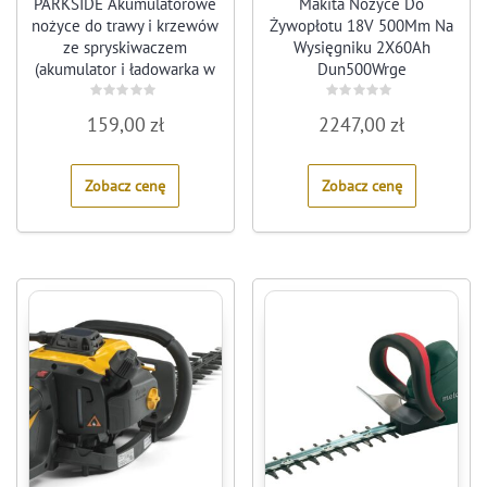
PARKSIDE Akumulatorowe
Makita Nożyce Do
nożyce do trawy i krzewów
Żywopłotu 18V 500Mm Na
ze spryskiwaczem
Wysięgniku 2X60Ah
(akumulator i ładowarka w
Dun500Wrge
zestawie), 12 V
Rated
Rated
159,00
zł
2247,00
zł
0
0
out
out
of
of
5
5
Zobacz cenę
Zobacz cenę