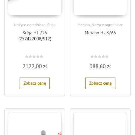
,
,
Nożyce ogrodnicze
Stiga
Metabo
Nożyce ogrodnicze
Stiga HT 725
Metabo Hs 8765
(252422008/ST2)
Rated
Rated
2122,00
zł
988,60
zł
0
0
out
out
of
of
5
5
Zobacz cenę
Zobacz cenę