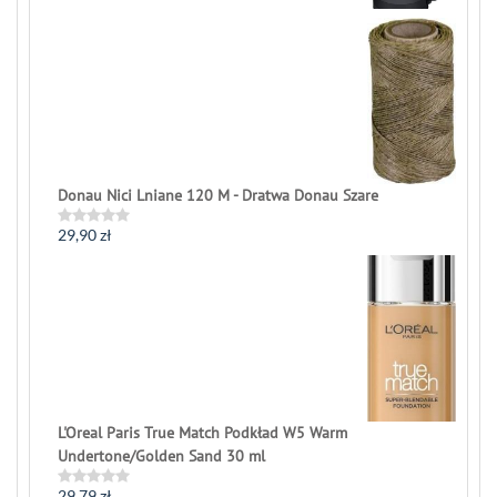
out
of
5
Donau Nici Lniane 120 M - Dratwa Donau Szare
29,90
zł
Rated
0
out
of
5
L'Oreal Paris True Match Podkład W5 Warm
Undertone/Golden Sand 30 ml
29,79
zł