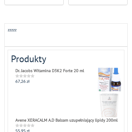
zzzzz
Produkty
Dr. Jacobs Witamina D3K2 Forte 20 ml
67,26
zł
Rated
0
out
of
5
Avene XERACALM A.D Balsam uzupełniający lipidy 200ml
55,95
zł
Rated