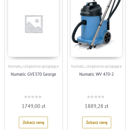
,
,
Numatic
Urządzenia sprzątające
Numatic
Urządzenia sprzątające
Numatic GVE370 George
Numatic WV 470-2
Rated
Rated
1749,00
zł
1889,28
zł
0
0
out
out
of
of
5
5
Zobacz cenę
Zobacz cenę