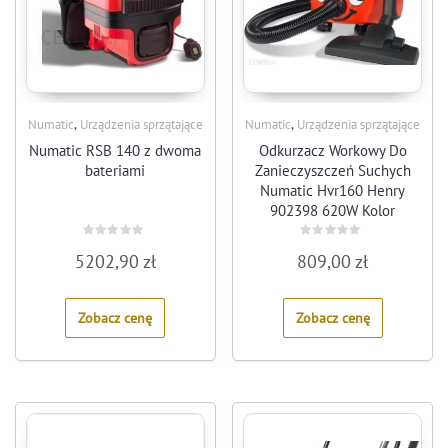
,
,
Numatic
Urządzenia sprzątające
Numatic
Urządzenia sprzątające
Numatic RSB 140 z dwoma
Odkurzacz Workowy Do
bateriami
Zanieczyszczeń Suchych
Numatic Hvr160 Henry
902398 620W Kolor
Czerwony
Rated
Rated
5202,90
zł
809,00
zł
0
0
out
out
of
of
5
5
Zobacz cenę
Zobacz cenę