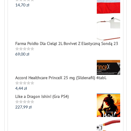
5
14,70
zł
Rated
0
out
of
5
Farma Poidło Dla Cieląt 2L Bovivet Z Elastyczną Sondą 23
69,00
zł
Rated
0
out
of
5
Accord Healthcare PrinceX 25 mg (Sildenafil) 4tabl.
4,44
zł
Rated
0
Like a Dragon Ishin! (Gra PS4)
out
of
5
227,99
zł
Rated
0
out
of
5