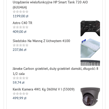
Urządzenie wielofunkcyjne HP Smart Tank 720 AiO
(6UU46A)
1199,00
zł
Rated
0
Astro C40 TR
out
of
5
409,00
zł
Rated
0
out
Siedzisko Na Wannę Z Uchwytem 4100
of
5
237,86
zł
Rated
0
out
of
5
Jäneke Carbon grzebień, duży grzebień damski, długość: 8
1/2 cala
59,74
zł
Rated
0
Kenik Kamera 4W1 Kg D60Hd V I (33009)
out
of
5
499,99
zł
Rated
0
out