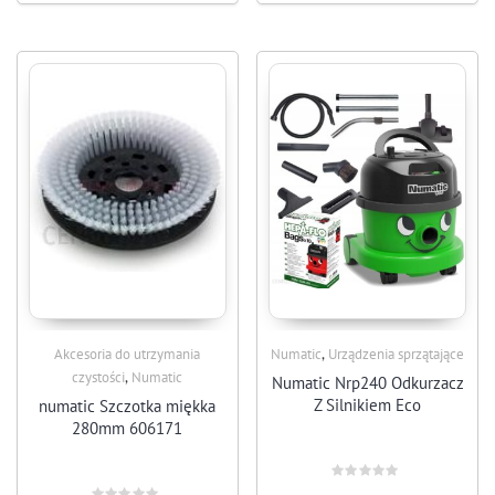
,
Akcesoria do utrzymania
Numatic
Urządzenia sprzątające
,
czystości
Numatic
Numatic Nrp240 Odkurzacz
Z Silnikiem Eco
numatic Szczotka miękka
280mm 606171
Rated