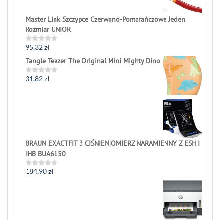
Master Link Szczypce Czerwono-Pomarańczowe Jeden
Rozmiar UNIOR
95,32
zł
Rated
0
Tangle Teezer The Original Mini Mighty Dino
out
of
5
31,82
zł
Rated
0
out
of
5
BRAUN EXACTFIT 3 CIŚNIENIOMIERZ NARAMIENNY Z ESH I
IHB BUA6150
184,90
zł
Rated
0
out
of
5