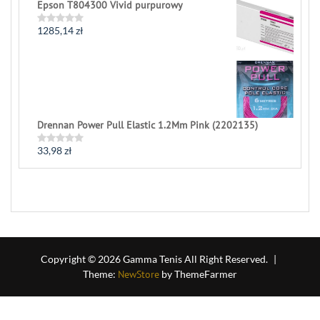
of
Epson T804300 Vivid purpurowy
5
1285,14
zł
Rated
0
out
of
5
Drennan Power Pull Elastic 1.2Mm Pink (2202135)
33,98
zł
Rated
0
out
of
5
Copyright © 2026 Gamma Tenis All Right Reserved.
|
Theme:
NewStore
by ThemeFarmer