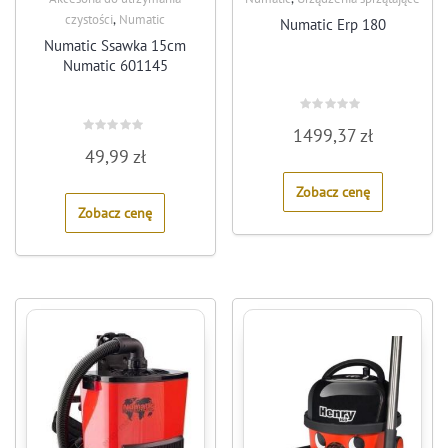
,
czystości
Numatic
Numatic Erp 180
Numatic Ssawka 15cm
Numatic 601145
Rated
1499,37
zł
0
Rated
out
49,99
zł
0
of
out
5
of
Zobacz cenę
5
Zobacz cenę