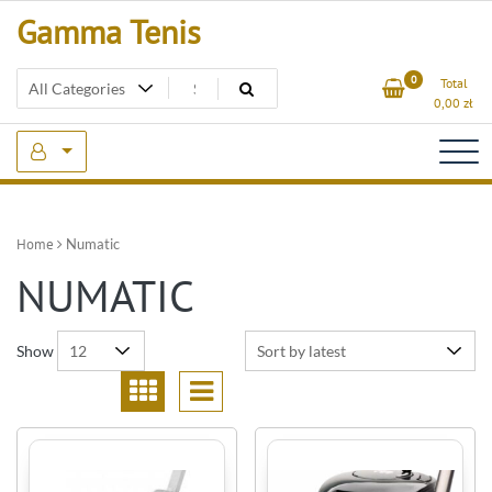
Skip
Gamma Tenis
to
content
0
Total
0,00
zł
Home
Numatic
NUMATIC
Show