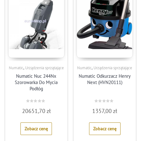
,
,
Numatic
Urządzenia sprzątające
Numatic
Urządzenia sprzątające
Numatic Nuc 244Nx
Numatic Odkurzacz Henry
Szorowarka Do Mycia
Next (HVN20111)
Podłóg
Rated
Rated
20651,70
zł
1357,00
zł
0
0
out
out
of
of
5
5
Zobacz cenę
Zobacz cenę