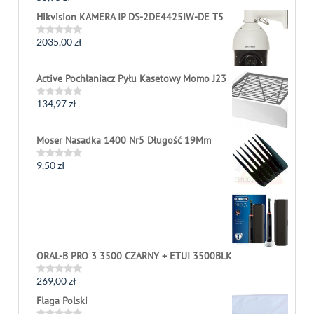
0
Hikvision KAMERA IP DS-2DE4425IW-DE T5
out
of
5
2035,00
zł
Rated
0
out
of
Active Pochłaniacz Pyłu Kasetowy Momo J23
5
134,97
zł
Rated
0
out
of
Moser Nasadka 1400 Nr5 Długość 19Mm
5
9,50
zł
Rated
0
out
of
5
ORAL-B PRO 3 3500 CZARNY + ETUI 3500BLK
269,00
zł
Rated
0
Flaga Polski
out
of