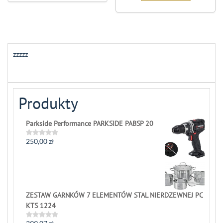
zzzzz
Produkty
Parkside Performance PARKSIDE PABSP 20
250,00
zł
Rated
0
out
of
5
ZESTAW GARNKÓW 7 ELEMENTÓW STAL NIERDZEWNEJ PC
KTS 1224