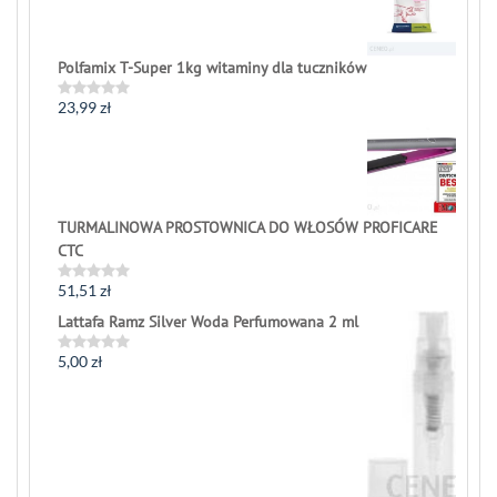
Polfamix T-Super 1kg witaminy dla tuczników
23,99
zł
Rated
0
out
of
5
TURMALINOWA PROSTOWNICA DO WŁOSÓW PROFICARE
CTC
51,51
zł
Rated
0
Lattafa Ramz Silver Woda Perfumowana 2 ml
out
of
5
5,00
zł
Rated
0
out
of
5