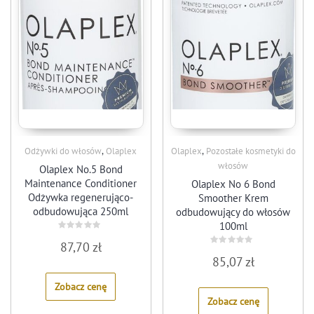
,
,
Odżywki do włosów
Olaplex
Olaplex
Pozostałe kosmetyki do
włosów
Olaplex No.5 Bond
Maintenance Conditioner
Olaplex No 6 Bond
Odżywka regenerująco-
Smoother Krem
odbudowująca 250ml
odbudowujący do włosów
100ml
Rated
87,70
zł
0
Rated
out
85,07
zł
0
of
out
5
of
Zobacz cenę
5
Zobacz cenę