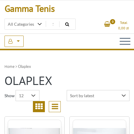
Skip
Gamma Tenis
to
content
0
Total
0,00
zł
Home
Olaplex
OLAPLEX
Show