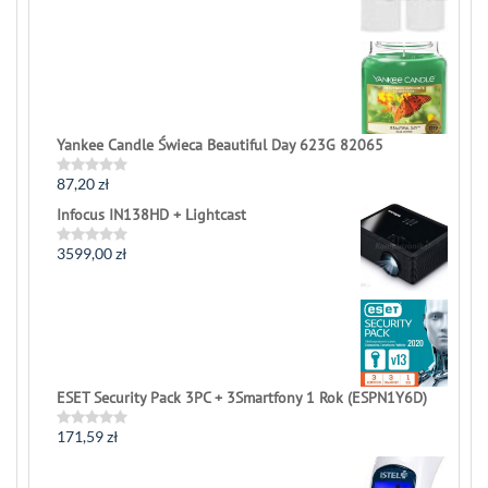
Yankee Candle Świeca Beautiful Day 623G 82065
87,20
zł
Rated
0
Infocus IN138HD + Lightcast
out
of
5
3599,00
zł
Rated
0
out
of
5
ESET Security Pack 3PC + 3Smartfony 1 Rok (ESPN1Y6D)
171,59
zł
Rated
0
out
of