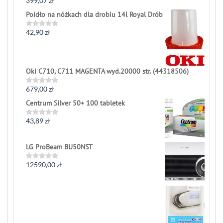
399,07
zł
Rated
0
Poidło na nóżkach dla drobiu 14l Royal Drób
out
of
5
42,90
zł
Rated
0
out
of
5
Oki C710, C711 MAGENTA wyd.20000 str. (44318506)
679,00
zł
Rated
0
Centrum Silver 50+ 100 tabletek
out
of
5
43,89
zł
Rated
0
out
of
LG ProBeam BU50NST
5
12590,00
zł
Rated
0
out
of
5