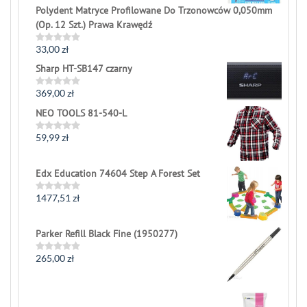
Polydent Matryce Profilowane Do Trzonowców 0,050mm
(Op. 12 Szt.) Prawa Krawędź
33,00
zł
Rated
0
Sharp HT-SB147 czarny
out
of
5
369,00
zł
Rated
0
NEO TOOLS 81-540-L
out
of
5
59,99
zł
Rated
0
out
of
Edx Education 74604 Step A Forest Set
5
1477,51
zł
Rated
0
out
of
Parker Refill Black Fine (1950277)
5
265,00
zł
Rated
0
out
of
5