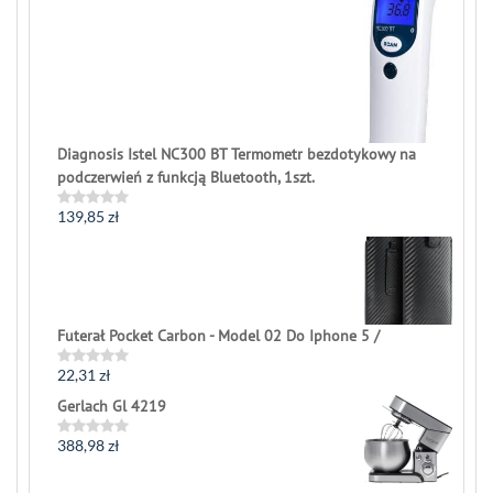
5
Diagnosis Istel NC300 BT Termometr bezdotykowy na
podczerwień z funkcją Bluetooth, 1szt.
139,85
zł
Rated
0
out
of
5
Futerał Pocket Carbon - Model 02 Do Iphone 5 /
22,31
zł
Rated
0
Gerlach Gl 4219
out
of
5
388,98
zł
Rated
0
out