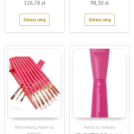
126,78
zł
98,30
zł
0
0
out
out
of
of
5
5
Zobacz cenę
Zobacz cenę
,
Boho Beauty
Pędzle do
Pędzle do makijażu
makijażu