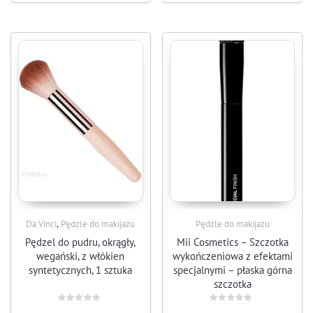
,
Da Vinci
Pędzle do makijażu
Pędzle do makijażu
Pędzel do pudru, okrągły,
Mii Cosmetics – Szczotka
wegański, z włókien
wykończeniowa z efektami
syntetycznych, 1 sztuka
specjalnymi – płaska górna
szczotka
Rated
Rated