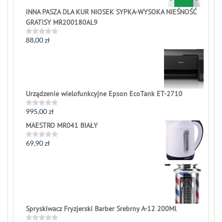
INNA PASZA DLA KUR NIOSEK SYPKA-WYSOKA NIEŚNOŚĆ
GRATISY MR200180AL9
88,00
zł
Rated
0
out
of
5
Urządzenie wielofunkcyjne Epson EcoTank ET-2710
995,00
zł
Rated
0
MAESTRO MR041 BIAŁY
out
of
5
69,90
zł
Rated
0
out
of
5
Spryskiwacz Fryzjerski Barber Srebrny A-12 200Ml