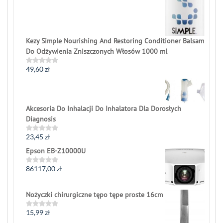
Kezy Simple Nourishing And Restoring Conditioner Balsam
Do Odżywienia Zniszczonych Włosów 1000 ml
49,60
zł
Rated
0
out
of
5
Akcesoria Do Inhalacji Do Inhalatora Dla Dorosłych
Diagnosis
23,45
zł
Rated
0
Epson EB-Z10000U
out
of
5
86117,00
zł
Rated
0
out
of
Nożyczki chirurgiczne tępo tępe proste 16cm
5
15,99
zł
Rated
0