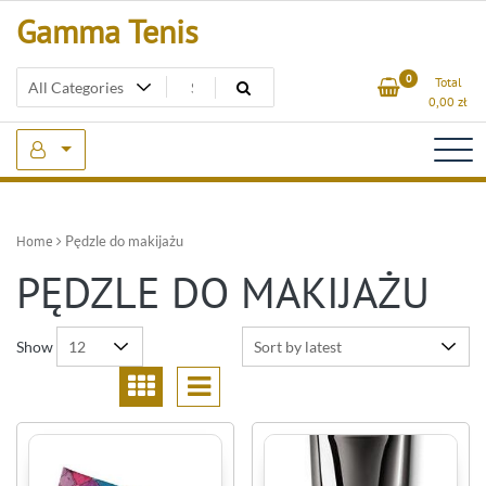
Skip
Gamma Tenis
to
content
0
Total
0,00
zł
Home
Pędzle do makijażu
PĘDZLE DO MAKIJAŻU
Show