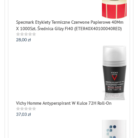
of
5
Specmark Etykiety Termiczne Czerwone Papierowe 40Mm
X 1000Szt. Średnica Gilzy Fi40 (ETER40X40100040RED)
28,00
zł
Rated
0
out
of
5
Vichy Homme Antyperspirant W Kulce 72H Roll-On
37,03
zł
Rated
0
out
of
5