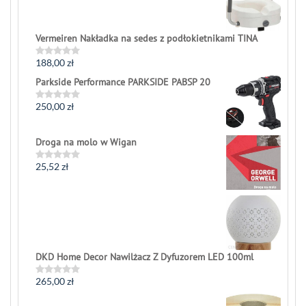
Vermeiren Nakładka na sedes z podłokietnikami TINA
188,00
zł
Rated
0
Parkside Performance PARKSIDE PABSP 20
out
of
5
250,00
zł
Rated
0
out
of
Droga na molo w Wigan
5
25,52
zł
Rated
0
out
of
5
DKD Home Decor Nawilżacz Z Dyfuzorem LED 100ml
265,00
zł
Rated
0
out