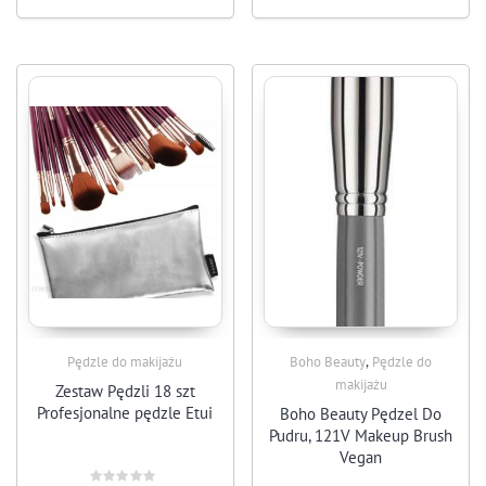
,
Pędzle do makijażu
Boho Beauty
Pędzle do
makijażu
Zestaw Pędzli 18 szt
Profesjonalne pędzle Etui
Boho Beauty Pędzel Do
Pudru, 121V Makeup Brush
Vegan