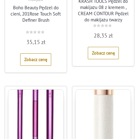
KRASH TOOLS Pędzel do
makijażu 08 z kremem ,
Boho Beauty Pędzel do
CREAM CONTOUR Pędzel
cieni, 201Rose Touch Soft
do makijażu twarzy
Definer Brush
brązownika – syntetyczne
włosy i ergonomiczny
Rated
28,35
zł
0
uchwyt – rozmiar po
Rated
out
35,15
zł
0
of
out
5
of
Zobacz cenę
5
Zobacz cenę