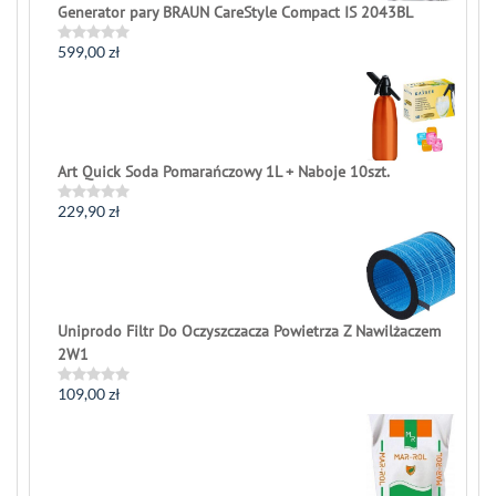
Generator pary BRAUN CareStyle Compact IS 2043BL
599,00
zł
Rated
0
out
of
5
Art Quick Soda Pomarańczowy 1L + Naboje 10szt.
229,90
zł
Rated
0
out
of
5
Uniprodo Filtr Do Oczyszczacza Powietrza Z Nawilżaczem
2W1
109,00
zł
Rated
0
out
of
5