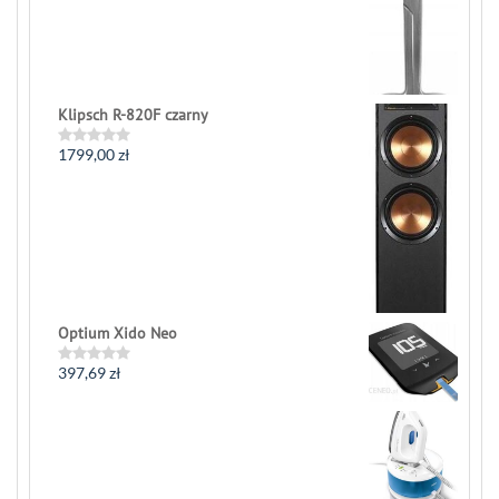
out
of
5
Klipsch R-820F czarny
1799,00
zł
Rated
0
out
of
5
Optium Xido Neo
397,69
zł
Rated
0
out
of
5