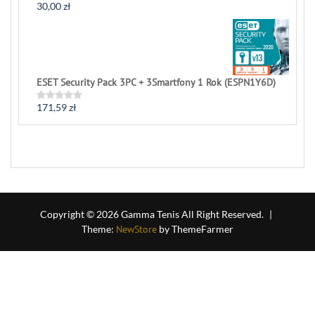
30,00
zł
Rated
0
out
of
5
ESET Security Pack 3PC + 3Smartfony 1 Rok (ESPN1Y6D)
171,59
zł
Rated
0
out
of
5
Copyright © 2026 Gamma Tenis All Right Reserved.
|
Theme:
NewStore
by ThemeFarmer