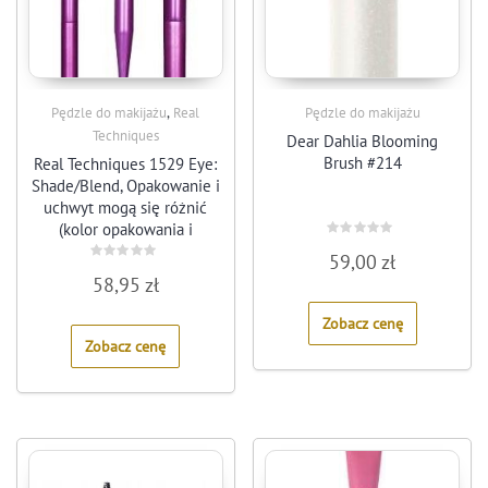
,
Pędzle do makijażu
Real
Pędzle do makijażu
Techniques
Dear Dahlia Blooming
Brush #214
Real Techniques 1529 Eye:
Shade/Blend, Opakowanie i
uchwyt mogą się różnić
(kolor opakowania i
Rated
uchwytu mogą się różnić)
59,00
zł
0
Rated
out
58,95
zł
0
of
out
5
of
Zobacz cenę
5
Zobacz cenę