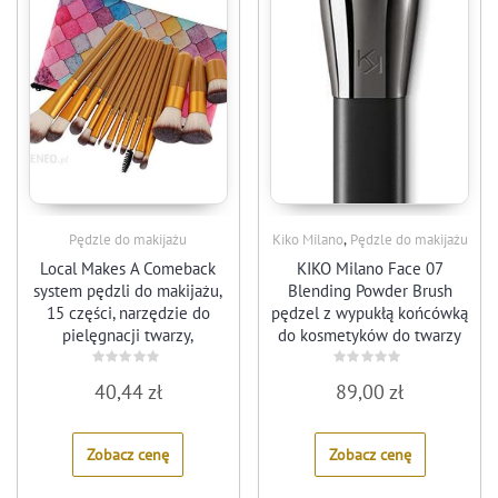
,
Pędzle do makijażu
Kiko Milano
Pędzle do makijażu
Local Makes A Comeback
KIKO Milano Face 07
system pędzli do makijażu,
Blending Powder Brush
15 części, narzędzie do
pędzel z wypukłą końcówką
pielęgnacji twarzy,
do kosmetyków do twarzy
syntetyczny pędzel do
w pudrze
pudru z mieszaniny
Rated
Rated
40,44
zł
89,00
zł
0
0
podkładu
out
out
of
of
5
5
Zobacz cenę
Zobacz cenę