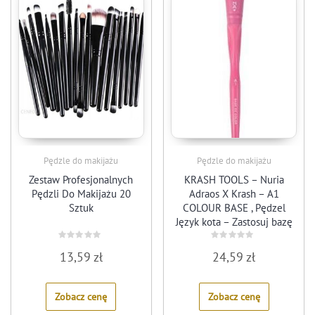
Pędzle do makijażu
Pędzle do makijażu
Zestaw Profesjonalnych
KRASH TOOLS – Nuria
Pędzli Do Makijażu 20
Adraos X Krash – A1
Sztuk
COLOUR BASE , Pędzel
Język kota – Zastosuj bazę
kolorów – Bodypainting –
Profesjonalne
Rated
Rated
13,59
zł
24,59
zł
0
0
out
out
of
of
5
5
Zobacz cenę
Zobacz cenę