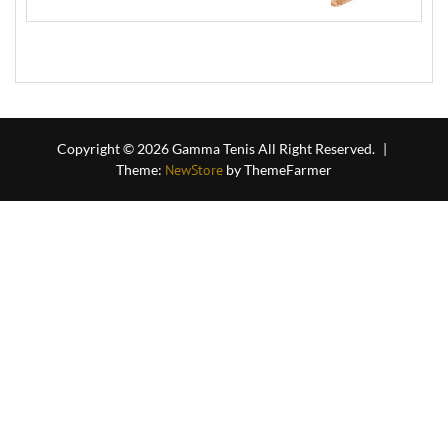
out
of
5
Copyright © 2026 Gamma Tenis All Right Reserved.
|
Theme:
NewStore
by ThemeFarmer