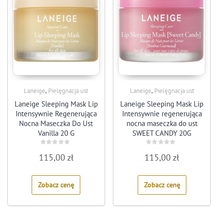
,
,
Laneige
Pielęgnacja ust
Laneige
Pielęgnacja ust
Laneige Sleeping Mask Lip
Laneige Sleeping Mask Lip
Intensywnie Regenerująca
Intensywnie regenerująca
Nocna Maseczka Do Ust
nocna maseczka do ust
Vanilla 20 G
SWEET CANDY 20G
Rated
Rated
115,00
zł
115,00
zł
0
0
out
out
of
of
5
5
Zobacz cenę
Zobacz cenę