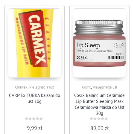
,
,
Carmex
Pielęgnacja ust
Cosrx
Pielęgnacja ust
CARMEx TUBKA balsam do
Cosrx Balancium Ceramide
ust 10g
Lip Butter Sleeping Mask
Ceramidowa Maska do Ust
20g
Rated
Rated
9,99
zł
89,00
zł
0
0
out
out