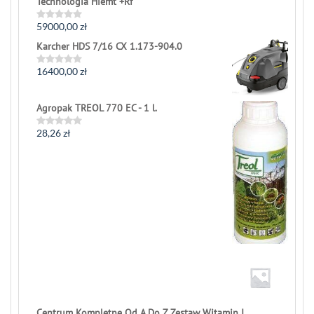
Technologia Hiemt +Rf
59000,00
zł
Rated
0
Karcher HDS 7/16 CX 1.173-904.0
out
of
5
16400,00
zł
Rated
0
out
of
Agropak TREOL 770 EC - 1 l.
5
28,26
zł
Rated
0
out
of
5
Centrum Kompletne Od A Do Z Zestaw Witamin I