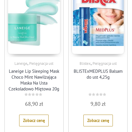
,
,
Laneige
Pielęgnacja ust
Blistex
Pielęgnacja ust
Laneige Lip Sleeping Mask
BLISTExMEDPLUS Balsam
Choco Mint Nawilżająca
do ust 4,25g
Maska Na Usta
Czekoladowo Miętowa 20g
Rated
Rated
68,90
zł
9,80
zł
0
0
out
out
of
of
5
5
Zobacz cenę
Zobacz cenę