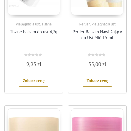
,
,
Pielęgnacja ust
Tisane
Perlier
Pielęgnacja ust
Tisane balsam do ust 4,7g
Perlier Balsam Nawilżający
do Ust Miód 5 ml
Rated
Rated
9,95
zł
55,00
zł
0
0
out
out
of
of
5
5
Zobacz cenę
Zobacz cenę