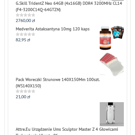
G.Skill TridentZ Neo 64GB (4x16GB) DDR4 3200MHz CL14
(F4-3200C14Q-64GTZN)
2760,00
zł
Rated
0
Medverita Astaksantyna 10mg 120 kaps
out
of
5
82,95
zł
Rated
0
out
of
5
Pack Woreczki Strunowe 140X150Mm 100szt.
(WS140X150)
21,00
zł
Rated
0
out
of
5
Attre.Eu Urządzenie Ums Sculptor Master Z 4 Głowicami