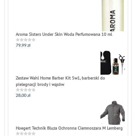
Aroma Sisters Under Skin Woda Perfumowana 10 ml
79,99
zł
Rated
0
out
of
5
Zestaw Wahl Home Barber Kit 5w1, barberski do
pielegnacji brody i wąsów
28,00
zł
Rated
0
out
of
5
Hoegert Technik Bluza Ochronna Ciemnoszara M Lemberg