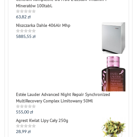
Minerałów 100tabl.
63,82
zł
Rated
0
Niszczarka Dahle 406Air Mhp
out
of
5
5885,55
zł
Rated
0
out
of
5
Estée Lauder Advanced Night Repair Synchronized
MultiRecovery Complex Limitowany 50Ml
555,00
zł
Rated
0
Agrest Kwiat Lipy Cały 250g
out
of
5
28,99
zł
Rated
0