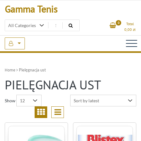
Skip
Gamma Tenis
to
content
0
Total
0,00
zł
Home
Pielęgnacja ust
PIELĘGNACJA UST
Show