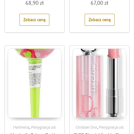
68,90
zł
67,00
zł
0
0
out
out
of
of
5
5
Zobacz cenę
Zobacz cenę
,
,
Martinelia
Pielęgnacja ust
Christian Dior
Pielęgnacja ust