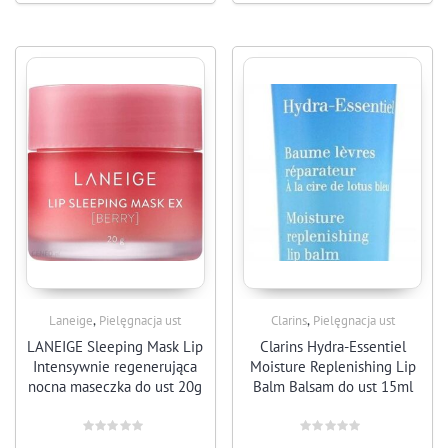
,
,
Laneige
Pielęgnacja ust
Clarins
Pielęgnacja ust
LANEIGE Sleeping Mask Lip
Clarins Hydra-Essentiel
Intensywnie regenerująca
Moisture Replenishing Lip
nocna maseczka do ust 20g
Balm Balsam do ust 15ml
Rated
Rated