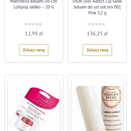
Martinelia Balsam Do Ust
DIOR Dior Addict Lip Glow
Lollipop Jabłko – 20 G
balsam do ust odcień 001
Pink 3,2 g
Rated
Rated
12,99
zł
136,25
zł
0
0
out
out
of
of
5
5
Zobacz cenę
Zobacz cenę