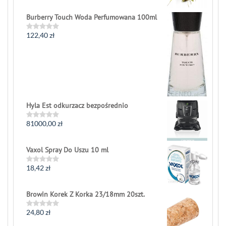
out
of
Burberry Touch Woda Perfumowana 100ml
5
122,40
zł
Rated
0
out
of
5
Hyla Est odkurzacz bezpośrednio
81000,00
zł
Rated
0
out
of
Vaxol Spray Do Uszu 10 ml
5
18,42
zł
Rated
0
out
of
Browin Korek Z Korka 23/18mm 20szt.
5
24,80
zł
Rated
0