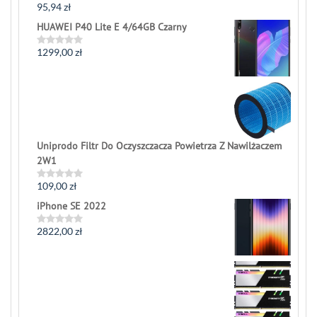
95,94
zł
Rated
0
HUAWEI P40 Lite E 4/64GB Czarny
out
of
5
1299,00
zł
Rated
0
out
of
5
Uniprodo Filtr Do Oczyszczacza Powietrza Z Nawilżaczem
2W1
109,00
zł
Rated
0
iPhone SE 2022
out
of
5
2822,00
zł
Rated
0
out
of
5