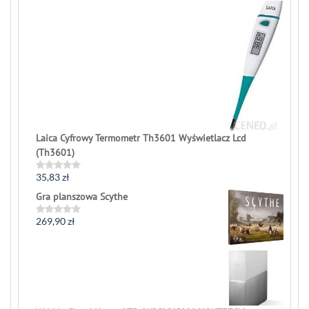
5
Laica Cyfrowy Termometr Th3601 Wyświetlacz Lcd
(Th3601)
35,83
zł
Rated
0
Gra planszowa Scythe
out
of
5
269,90
zł
Rated
0
out
of
5