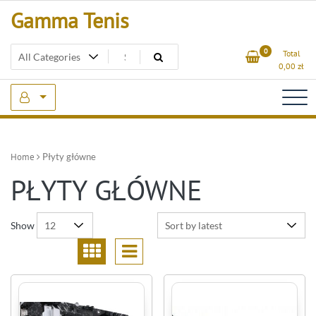
Skip
Gamma Tenis
to
content
0
Total
0,00
zł
Home
Płyty główne
PŁYTY GŁÓWNE
Show