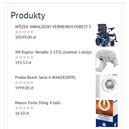
Produkty
WÓZEK INWALIDZKI VERMEIREN FOREST 3
10599,00
zł
Rated
0
out
of
3M Kaptur Versaflo S-133L (rozmiar L-duży)
5
191,53
zł
Rated
0
out
of
Pralka Bosch Serie 4 WAN2828FPL
5
1999,00
zł
Rated
0
out
of
Maxon Forte 50mg 4 tabl.
5
16,50
zł
Rated
0
out
of