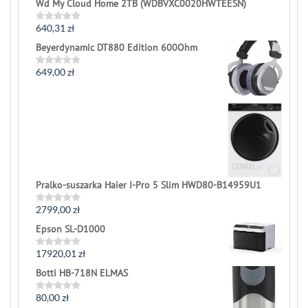
Wd My Cloud Home 2TB (WDBVXC0020HWTEESN)
640,31
zł
Rated
0
Beyerdynamic DT880 Edition 600Ohm
out
of
5
649,00
zł
Rated
0
out
of
5
Pralko-suszarka Haier I-Pro 5 Slim HWD80-B14959U1
2799,00
zł
Rated
0
Epson SL-D1000
out
of
5
17920,01
zł
Rated
0
Botti HB-718N ELMAS
out
of
5
80,00
zł
Rated