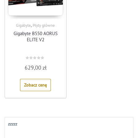
,
Gigabyte
Płyty główne
Gigabyte B550 AORUS
ELITE V2
Rated
629,00
zł
0
out
of
5
Zobacz cenę
zzzzz