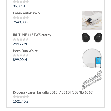
36,39
zł
Rated
0
Enbio Autoklaw S
out
of
5
7540,00
zł
Rated
0
out
of
JBL TUNE 115TWS czarny
5
244,77
zł
Rated
0
Hexo Duo White
out
of
5
899,00
zł
Rated
0
out
of
5
Kyocera - Laser Taskalfa 3010I / 3510I (302NL93030)
1521,40
zł
Rated
0
out