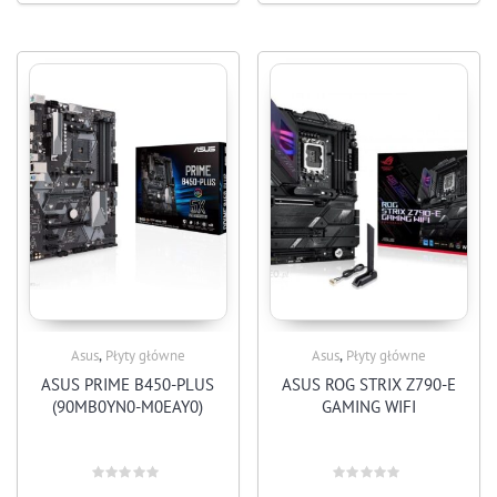
,
,
Asus
Płyty główne
Asus
Płyty główne
ASUS PRIME B450-PLUS
ASUS ROG STRIX Z790-E
(90MB0YN0-M0EAY0)
GAMING WIFI
Rated
Rated