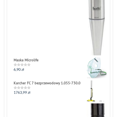
0
out
of
5
Maska Microlife
6,90
zł
Rated
0
out
of
Karcher FC 7 bezprzewodowy 1.055-730.0
5
1763,99
zł
Rated
0
out
of
5