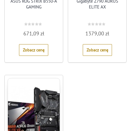
ASUS ROG STRIX B550-A
Gigabyte Z790 AORUS
GAMING
ELITE AX
Rated
Rated
671,09
zł
1379,00
zł
0
0
out
out
of
of
5
5
Zobacz cenę
Zobacz cenę