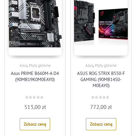
,
,
Asus
Płyty główne
Asus
Płyty główne
Asus PRIME B660M-A D4
ASUS ROG STRIX B550-F
(90MB19K0M0EAY0)
GAMING (90MB14S0-
M0EAY0)
Rated
Rated
513,00
zł
772,00
zł
0
0
out
out
of
of
5
5
Zobacz cenę
Zobacz cenę