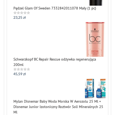
Pędzel Glam Of Sweden 7332842011078 Mały (1 pc)
23,25
zł
Rated
0
out
of
5
Schwarzkopf BC Repair Rescue odżywka regenerująca
200ml
45,59
zł
Rated
0
out
of
5
Mylan Disnemar Baby Woda Morska W Aerozolu 25 Ml +
Disnemar Junior Izotoniczny Roztwór Soli Mineralnych 25
Ml