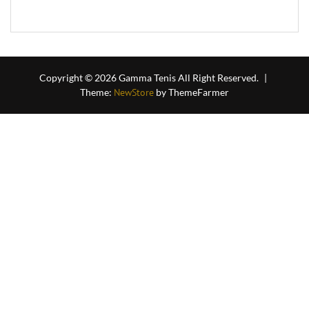
of
5
Copyright © 2026 Gamma Tenis All Right Reserved.
|
Theme:
NewStore
by ThemeFarmer