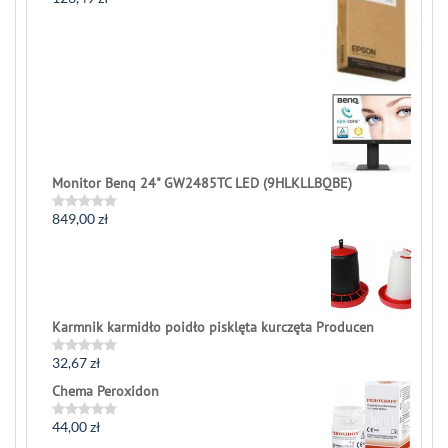
Rated
0
out
of
5
Monitor Benq 24" GW2485TC LED (9HLKLLBQBE)
849,00
zł
Rated
0
out
of
5
Karmnik karmidło poidło pisklęta kurczęta Producen
32,67
zł
Rated
0
Chema Peroxidon
out
of
5
44,00
zł
Rated
0