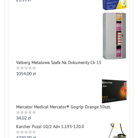
Rated
0
out
of
5
Valberg Metalowa Szafa Na Dokumenty Cb 15
1054,00
zł
Rated
0
out
of
5
Mercator Medical Mercator® Gogrip Orange 50szt.
34,02
zł
Rated
0
Karcher Puzzi 10/2 Adv 1.193-120.0
out
of
5
4740,00
zł