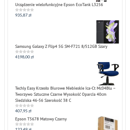
Urządzenie wielofunkcyjne Epson EcoTank L3256
935,87
zł
Rated
0
out
of
5
Samsung Galaxy Z Flip4 5G SM-F721 8/512GB Szary
4198,00
zł
Rated
0
out
of
5
Techly Easy Krzesło Biurowe Niebieskie Ica-Ct Mc04Blu –
Tworzywo Sztuczne Czarne Wysokość Oparcia 40cm
Siedziska 46-56 Szerokość 38 C
407,95
zł
Rated
0
Epson T5678 Matowy Czarny
out
of
5
123,49
zł