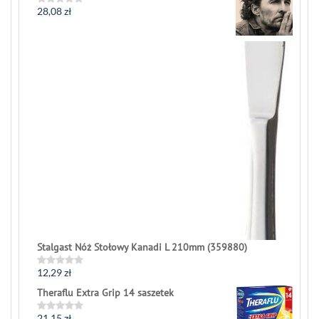
28,08
zł
Rated
0
out
of
5
Stalgast Nóż Stołowy Kanadi L 210mm (359880)
12,29
zł
Rated
0
Theraflu Extra Grip 14 saszetek
out
of
5
21,15
zł