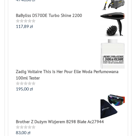
Rated
0
out
of
BaByliss D570DE Turbo Shine 2200
5
117,89
zł
Rated
0
out
of
5
Zadig Voltaire This Is Her Pour Elle Woda Perfumowana
100ml Tester
195,00
zł
Rated
0
out
of
5
Brother Z Dużym Wizjerem B298 Białe Ac27944
83,00
zł
Rated