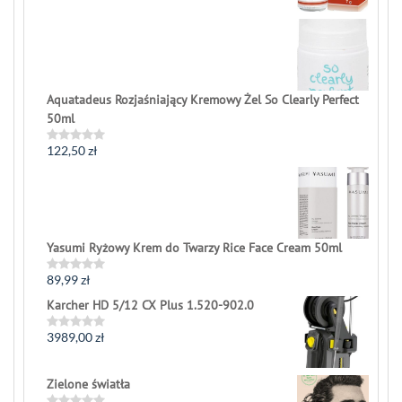
out
of
5
Aquatadeus Rozjaśniający Kremowy Żel So Clearly Perfect
50ml
122,50
zł
Rated
0
out
of
5
Yasumi Ryżowy Krem do Twarzy Rice Face Cream 50ml
89,99
zł
Rated
0
Karcher HD 5/12 CX Plus 1.520-902.0
out
of
5
3989,00
zł
Rated
0
out
of
Zielone światła
5