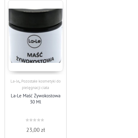
,
La-le
Pozostałe kosmetyki do
pielęgnacji ciała
La-Le Maść Żywokostowa
30 Ml
Rated
23,00
zł
0
out
of