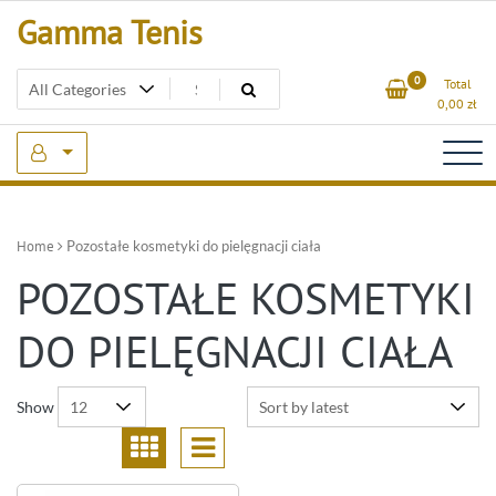
Skip
Gamma Tenis
to
content
0
Total
0,00
zł
Home
Pozostałe kosmetyki do pielęgnacji ciała
POZOSTAŁE KOSMETYKI
DO PIELĘGNACJI CIAŁA
Show