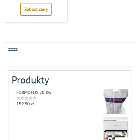
5
Zobacz cenę
zzzzz
Produkty
FORMOFOS 20 KG
159,90
zł
Rated
0
out
of
5