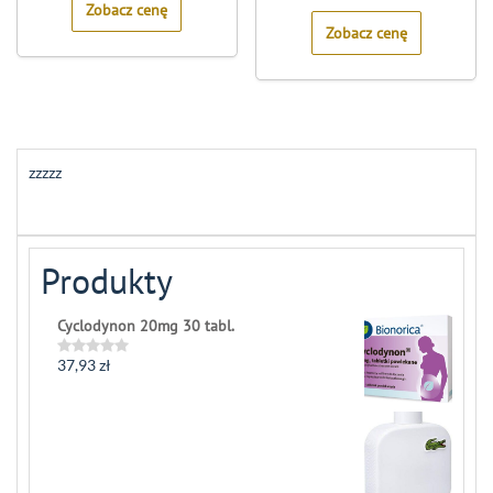
Zobacz cenę
5
Zobacz cenę
zzzzz
Produkty
Cyclodynon 20mg 30 tabl.
37,93
zł
Rated
0
out
of
5