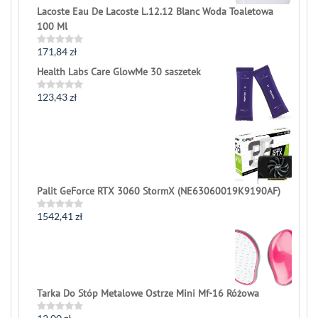
Lacoste Eau De Lacoste L.12.12 Blanc Woda Toaletowa
100 Ml
171,84
zł
Rated
0
Health Labs Care GlowMe 30 saszetek
out
of
5
123,43
zł
Rated
0
out
of
5
Palit GeForce RTX 3060 StormX (NE63060019K9190AF)
1542,41
zł
Rated
0
out
of
5
Tarka Do Stóp Metalowe Ostrze Mini Mf-16 Różowa