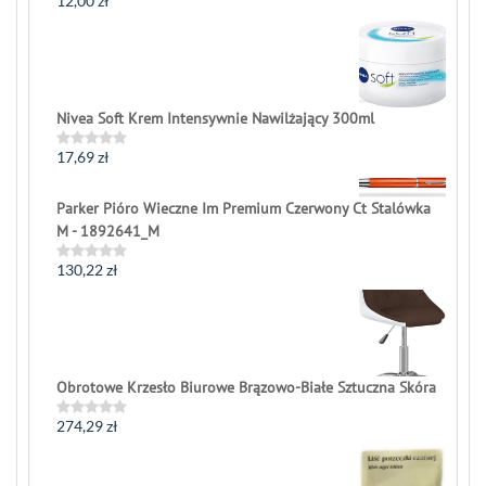
12,00
zł
Rated
0
out
of
5
Nivea Soft Krem Intensywnie Nawilżający 300ml
17,69
zł
Rated
0
out
of
Parker Pióro Wieczne Im Premium Czerwony Ct Stalówka
5
M - 1892641_M
130,22
zł
Rated
0
out
of
5
Obrotowe Krzesło Biurowe Brązowo-Białe Sztuczna Skóra
274,29
zł
Rated
0
out
of