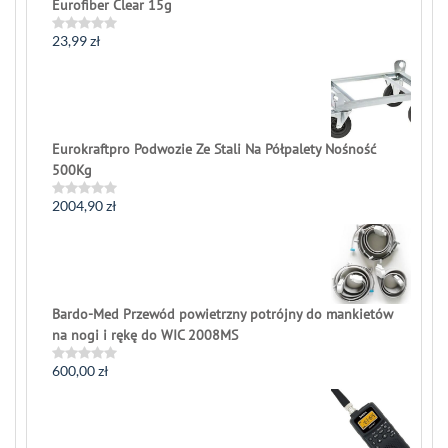
Eurofiber Clear 15g
23,99
zł
Rated
0
out
of
5
Eurokraftpro Podwozie Ze Stali Na Półpalety Nośność
500Kg
2004,90
zł
Rated
0
out
of
5
Bardo-Med Przewód powietrzny potrójny do mankietów
na nogi i rękę do WIC 2008MS
600,00
zł
Rated
0
out
of
5