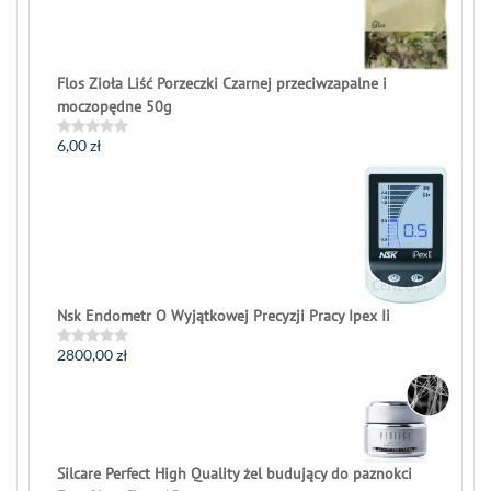
5
Flos Zioła Liść Porzeczki Czarnej przeciwzapalne i
moczopędne 50g
6,00
zł
Rated
0
out
of
5
Nsk Endometr O Wyjątkowej Precyzji Pracy Ipex Ii
2800,00
zł
Rated
0
out
of
5
Silcare Perfect High Quality żel budujący do paznokci