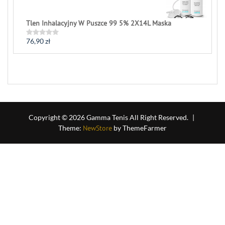
Tlen Inhalacyjny W Puszce 99 5% 2X14L Maska
76,90
zł
Rated
0
out
of
5
Copyright © 2026 Gamma Tenis All Right Reserved.
|
Theme:
NewStore
by ThemeFarmer