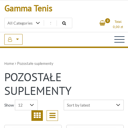
Skip
Gamma Tenis
to
content
0
Total
0,00
zł
Home
Pozostałe suplementy
POZOSTAŁE
SUPLEMENTY
Show