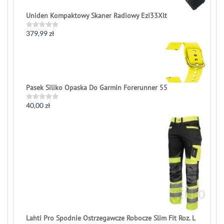
Uniden Kompaktowy Skaner Radiowy Ezi33Xlt
379,99
zł
Rated
0
out
of
5
Pasek Siliko Opaska Do Garmin Forerunner 55
40,00
zł
Rated
0
out
of
5
Lahti Pro Spodnie Ostrzegawcze Robocze Slim Fit Roz. L