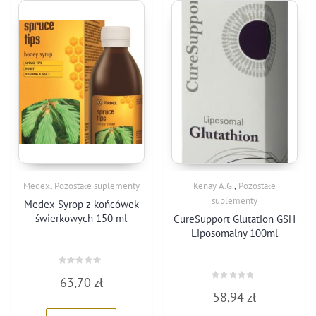
,
,
Medex
Pozostałe suplementy
Kenay A.G.
Pozostałe
suplementy
Medex Syrop z końcówek
świerkowych 150 ml
CureSupport Glutation GSH
Liposomalny 100ml
Rated
63,70
zł
0
Rated
out
58,94
zł
0
of
out
5
of