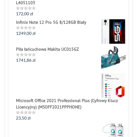
L4051103
172,00
zł
Rated
0
Infinix Note 12 Pro 5G 8/128GB Biały
out
of
5
1249,00
zł
Rated
0
out
of
Piła łańcuchowa Makita UC015GZ
5
1741,86
zł
Rated
0
out
of
5
Microsoft Office 2021 Professional Plus (Cyfrowy Klucz
Licencyjny) (MSOFF2021PPPHONE)
23,50
zł
Rated
0
out
of
5