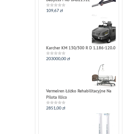
5
109,67
zł
Rated
0
out
of
5
Karcher KM 130/300 R D 1.186-120.0
203000,00
zł
Rated
0
out
of
5
Vermeiren Łóżko Rehabilitacyjne Na
Pilota Illico
2851,00
zł
Rated
0
out
of
5