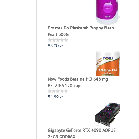
Proszek Do Piaskarek Prophy Flash
Pearl 300G
83,00
zł
Rated
0
out
of
5
Now Foods Betaine HCl 648 mg
BETAINA 120 kaps.
51,99
zł
Rated
0
out
of
5
Gigabyte GeForce RTX 4090 AORUS
24GB GDDR6X