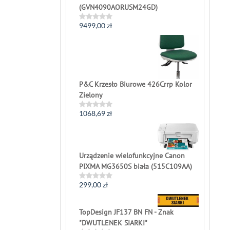
(GVN4090AORUSM24GD)
9499,00
zł
Rated
0
out
of
5
P&C Krzesło Biurowe 426Crrp Kolor
Zielony
1068,69
zł
Rated
0
out
of
5
Urządzenie wielofunkcyjne Canon
PIXMA MG3650S biała (515C109AA)
299,00
zł
Rated
0
out
of
TopDesign JF137 BN FN - Znak
5
"DWUTLENEK SIARKI"