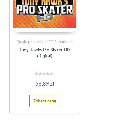
,
Gry do pobrania na PC
Robomodo
Tony Hawks Pro Skater HD
(Digital)
Rated
58,89
zł
0
out
of
5
Zobacz cenę