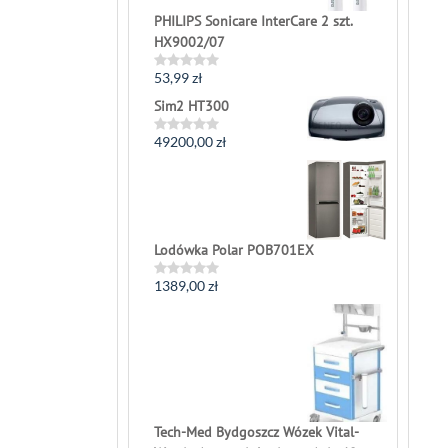
PHILIPS Sonicare InterCare 2 szt.
HX9002/07
53,99
zł
Rated
0
Sim2 HT300
out
of
5
49200,00
zł
Rated
0
out
of
5
Lodówka Polar POB701EX
1389,00
zł
Rated
0
out
of
5
Tech-Med Bydgoszcz Wózek Vital-