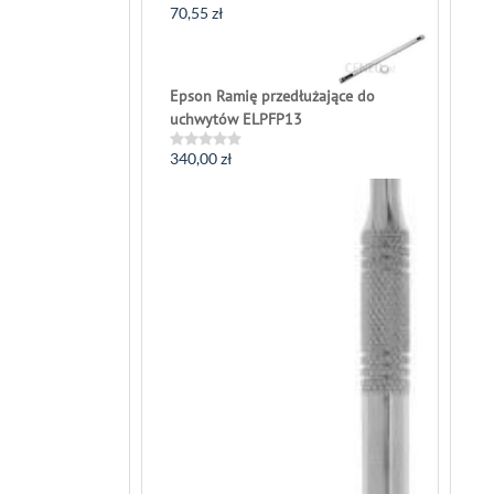
70,55
zł
Rated
0
out
of
5
Epson Ramię przedłużające do
uchwytów ELPFP13
340,00
zł
Rated
0
out
of
5