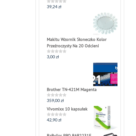
39,24
zł
Rated
0
out
of
5
Makitu Wzornik Słoneczko Kolor
Przeźroczysty Na 20 Odcieni
3,00
zł
Rated
0
out
of
5
Brother TN-421M Magenta
359,00
zł
Rated
0
Vivomixx 10 kapsułek
out
of
5
42,90
zł
Rated
0
out
of
BaByliss PRO BAB2231E