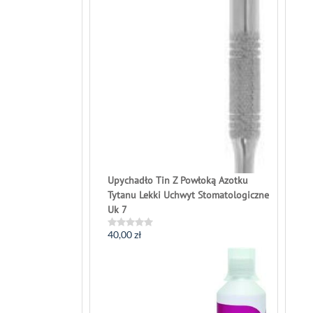
Upychadło Tin Z Powłoką Azotku
Tytanu Lekki Uchwyt Stomatologiczne
Uk 7
40,00
zł
Rated
0
out
of
5