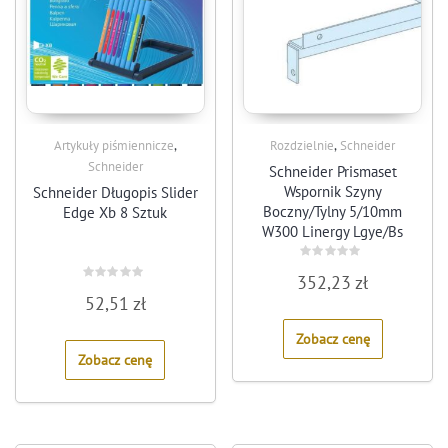
,
,
Artykuły piśmiennicze
Rozdzielnie
Schneider
Schneider
Schneider Prismaset
Wspornik Szyny
Schneider Długopis Slider
Boczny/Tylny 5/10mm
Edge Xb 8 Sztuk
W300 Linergy Lgye/Bs
Lvs04666
Rated
352,23
zł
0
Rated
out
52,51
zł
0
of
out
5
of
Zobacz cenę
5
Zobacz cenę