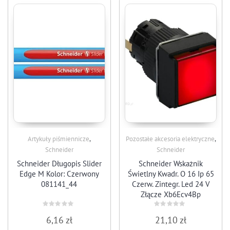
,
,
Artykuły piśmiennicze
Pozostałe akcesoria elektryczne
Schneider
Schneider
Schneider Długopis Slider
Schneider Wskażnik
Edge M Kolor: Czerwony
Świetlny Kwadr. O 16 Ip 65
081141_44
Czerw. Zintegr. Led 24 V
Złącze Xb6Ecv4Bp
Rated
Rated
6,16
zł
21,10
zł
0
0
out
out