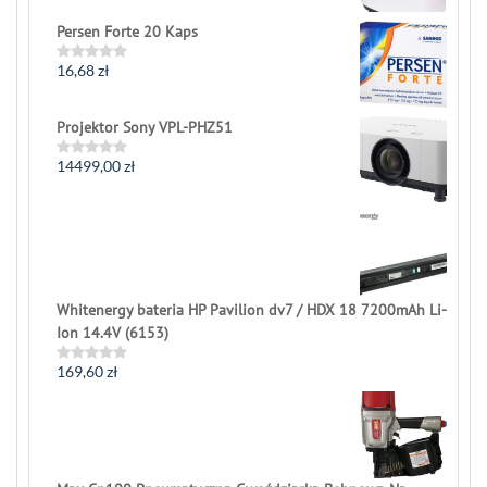
out
of
Persen Forte 20 Kaps
5
16,68
zł
Rated
0
out
of
Projektor Sony VPL-PHZ51
5
14499,00
zł
Rated
0
out
of
5
Whitenergy bateria HP Pavilion dv7 / HDX 18 7200mAh Li-
Ion 14.4V (6153)
169,60
zł
Rated
0
out
of
5