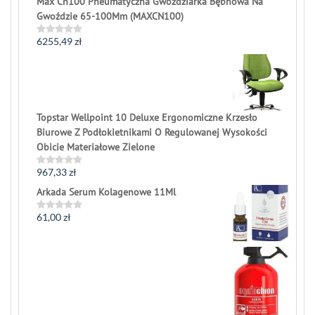
Max Cn100 Pneumatyczna Gwoździarka Bębnowa Na
Gwoździe 65-100Mm (MAXCN100)
6255,49
zł
Rated
0
out
of
5
Topstar Wellpoint 10 Deluxe Ergonomiczne Krzesło
Biurowe Z Podłokietnikami O Regulowanej Wysokości
Obicie Materiałowe Zielone
967,33
zł
Rated
0
Arkada Serum Kolagenowe 11Ml
out
of
5
61,00
zł
Rated
0
out
of
5