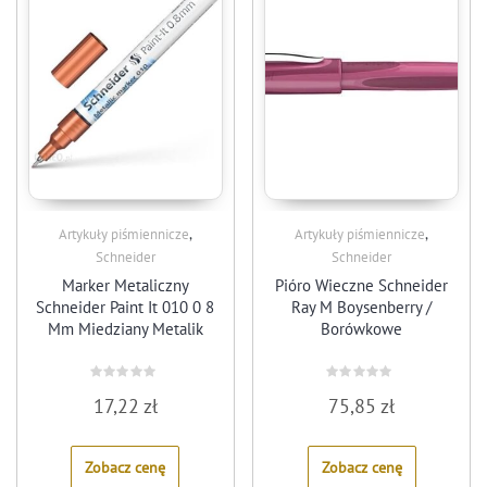
,
,
Artykuły piśmiennicze
Artykuły piśmiennicze
Schneider
Schneider
Marker Metaliczny
Pióro Wieczne Schneider
Schneider Paint It 010 0 8
Ray M Boysenberry /
Mm Miedziany Metalik
Borówkowe
Rated
Rated
17,22
zł
75,85
zł
0
0
out
out
of
of
5
5
Zobacz cenę
Zobacz cenę