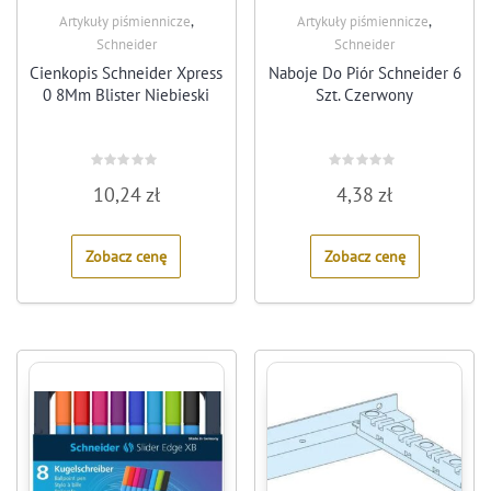
,
,
Artykuły piśmiennicze
Artykuły piśmiennicze
Schneider
Schneider
Cienkopis Schneider Xpress
Naboje Do Piór Schneider 6
0 8Mm Blister Niebieski
Szt. Czerwony
Rated
Rated
10,24
zł
4,38
zł
0
0
out
out
of
of
5
5
Zobacz cenę
Zobacz cenę