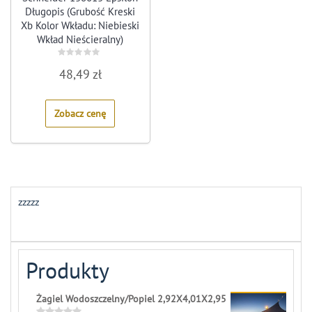
Długopis (Grubość Kreski
Xb Kolor Wkładu: Niebieski
Wkład Nieścieralny)
Ciemnoniebieski
Rated
48,49
zł
0
out
of
5
Zobacz cenę
zzzzz
Produkty
Żagiel Wodoszczelny/Popiel 2,92X4,01X2,95