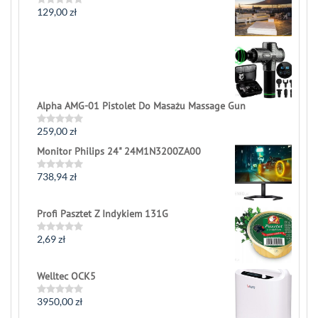
129,00
zł
Rated
0
out
of
5
Alpha AMG-01 Pistolet Do Masażu Massage Gun
259,00
zł
Rated
0
Monitor Philips 24" 24M1N3200ZA00
out
of
5
738,94
zł
Rated
0
out
of
Profi Pasztet Z Indykiem 131G
5
2,69
zł
Rated
0
out
of
Welltec OCK5
5
3950,00
zł
Rated
0