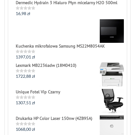
Dermedic Hydrain 3 Hialuro Płyn micelarny H2O 500ml
16,98
zł
Rated
0
out
of
5
Kuchenka mikrofalowa Samsung MS22M8054AK
1397,01
zł
Rated
0
Lexmark MB2236adw (18M0410)
out
of
5
1722,88
zł
Rated
0
out
of
Unique Fotel Vip Czarny
5
1307,51
zł
Rated
0
out
of
Drukarka HP Color Laser 150nw (4ZB95A)
5
1068,00
zł
Rated
0