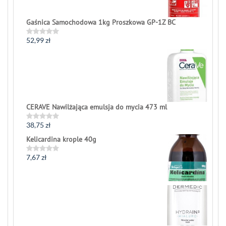
Gaśnica Samochodowa 1kg Proszkowa GP-1Z BC
52,99
zł
Rated
0
out
of
5
CERAVE Nawilżająca emulsja do mycia 473 ml
38,75
zł
Rated
0
Kelicardina krople 40g
out
of
5
7,67
zł
Rated
0
out
of
5