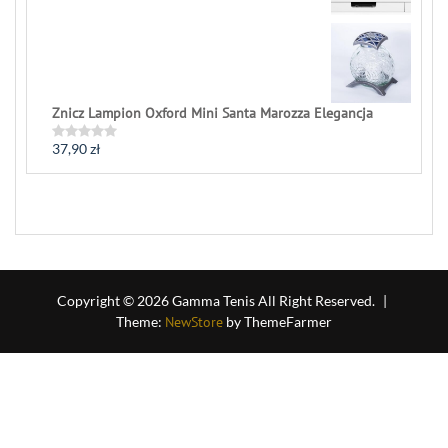
out
of
5
Znicz Lampion Oxford Mini Santa Marozza Elegancja
37,90
zł
Rated
0
out
of
5
Copyright © 2026 Gamma Tenis All Right Reserved.
|
Theme:
NewStore
by ThemeFarmer