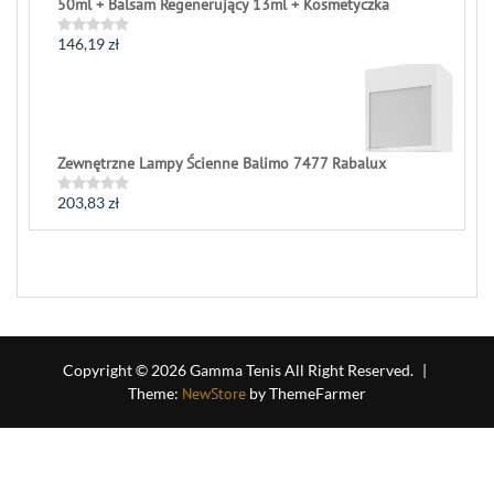
50ml + Balsam Regenerujący 13ml + Kosmetyczka
146,19
zł
Rated
0
out
of
5
Zewnętrzne Lampy Ścienne Balimo 7477 Rabalux
203,83
zł
Rated
0
out
of
5
Copyright © 2026 Gamma Tenis All Right Reserved.
|
Theme:
NewStore
by ThemeFarmer