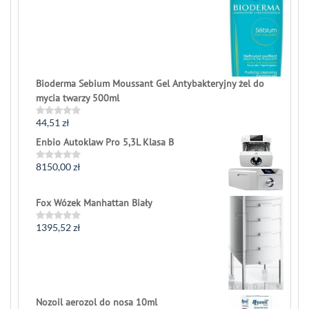
Bioderma Sebium Moussant Gel Antybakteryjny żel do
mycia twarzy 500ml
44,51
zł
Rated
0
Enbio Autoklaw Pro 5,3L Klasa B
out
of
5
8150,00
zł
Rated
0
out
of
Fox Wózek Manhattan Biały
5
1395,52
zł
Rated
0
out
of
5
Nozoil aerozol do nosa 10ml