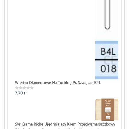
Wiertło Diamentowe Na Turbinę Pr. Szwajcar. B4L
7,70
zł
Rated
0
out
of
5
Svr Creme Riche Ujędrniający Krem Przeciwzmarszczkowy