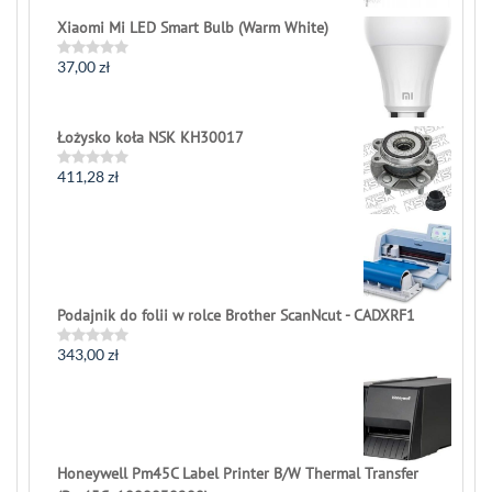
out
of
Xiaomi Mi LED Smart Bulb (Warm White)
5
37,00
zł
Rated
0
out
of
5
Łożysko koła NSK KH30017
411,28
zł
Rated
0
out
of
5
Podajnik do folii w rolce Brother ScanNcut - CADXRF1
343,00
zł
Rated
0
out
of
5
Honeywell Pm45C Label Printer B/W Thermal Transfer