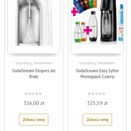
,
,
Saturatory
Sodastream
Saturatory
Sodastream
SodaStream Ekspres Jet
SodaStream Easy Syfon
Biały
Promopack Czarny
Rated
Rated
326,00
zł
325,59
zł
0
0
out
out
of
of
5
5
Zobacz cenę
Zobacz cenę