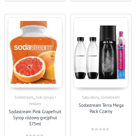
,
,
Sodastream
Soki syropy i
Saturatory
Sodastream
nektary
Sodastream Terra Mega
Pack Czarny
Sodastream Pink Grapefruit
Syrop różowy grejpfrut
375ml
Rated