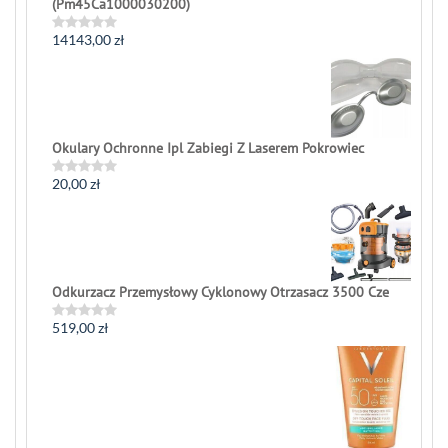
(Pm45Ca1000030200)
14143,00
zł
Rated
0
out
of
5
Okulary Ochronne Ipl Zabiegi Z Laserem Pokrowiec
20,00
zł
Rated
0
out
of
5
Odkurzacz Przemysłowy Cyklonowy Otrzasacz 3500 Cze
519,00
zł
Rated
0
out
of
5