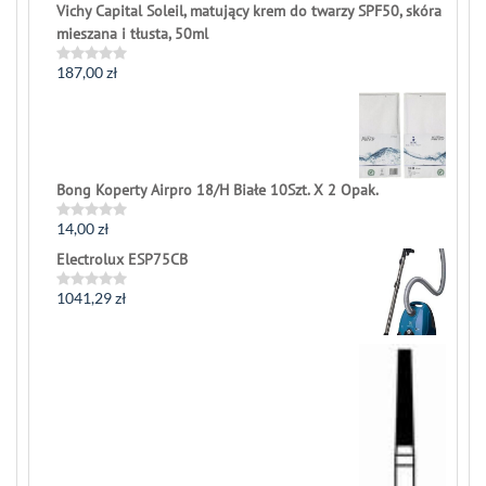
Vichy Capital Soleil, matujący krem do twarzy SPF50, skóra
mieszana i tłusta, 50ml
187,00
zł
Rated
0
out
of
5
Bong Koperty Airpro 18/H Białe 10Szt. X 2 Opak.
14,00
zł
Rated
0
Electrolux ESP75CB
out
of
5
1041,29
zł
Rated
0
out
of
5