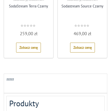
SodaStream Terra Czarny
Sodastream Source Czarny
Rated
Rated
259,00
zł
469,00
zł
0
0
out
out
of
of
5
5
Zobacz cenę
Zobacz cenę
zzzzz
Produkty