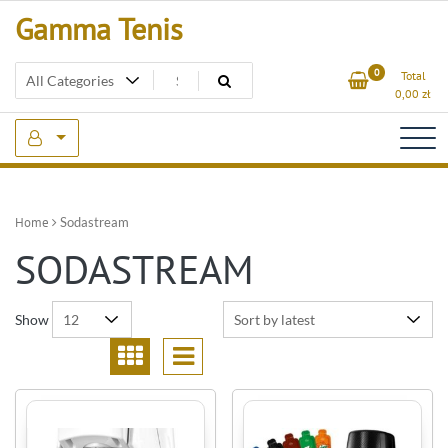
Skip
Gamma Tenis
to
content
0
Total
0,00
zł
Home
Sodastream
SODASTREAM
Show