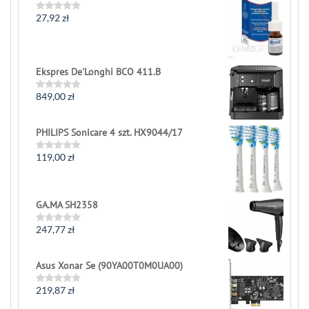
27,92
zł
Rated
0
out
of
5
Ekspres De'Longhi BCO 411.B
849,00
zł
Rated
0
out
of
PHILIPS Sonicare 4 szt. HX9044/17
5
119,00
zł
Rated
0
out
of
5
GA.MA SH2358
247,77
zł
Rated
0
out
of
Asus Xonar Se (90YA00T0M0UA00)
5
219,87
zł
Rated
0