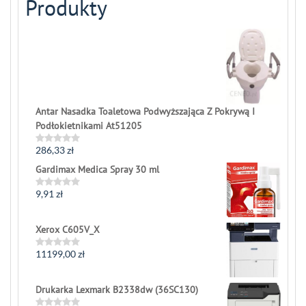
Produkty
Antar Nasadka Toaletowa Podwyższająca Z Pokrywą I
Podłokietnikami At51205
286,33
zł
Rated
0
Gardimax Medica Spray 30 ml
out
of
5
9,91
zł
Rated
0
out
of
Xerox C605V_X
5
11199,00
zł
Rated
0
out
of
Drukarka Lexmark B2338dw (36SC130)
5