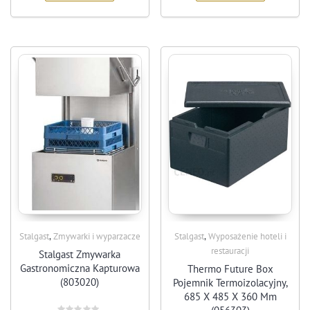
,
,
Stalgast
Zmywarki i wyparzacze
Stalgast
Wyposażenie hoteli i
restauracji
Stalgast Zmywarka
Gastronomiczna Kapturowa
Thermo Future Box
(803020)
Pojemnik Termoizolacyjny,
685 X 485 X 360 Mm