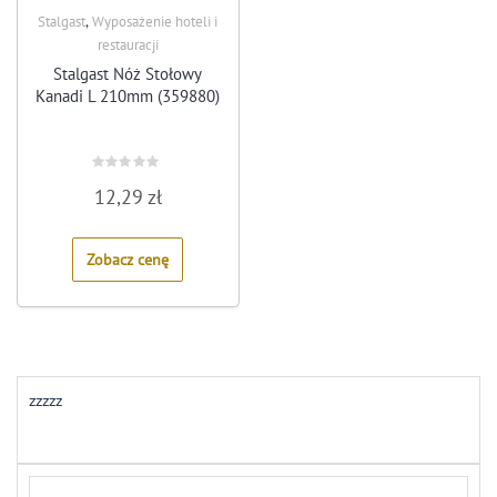
,
Stalgast
Wyposażenie hoteli i
restauracji
Stalgast Nóż Stołowy
Kanadi L 210mm (359880)
Rated
12,29
zł
0
out
of
5
Zobacz cenę
zzzzz