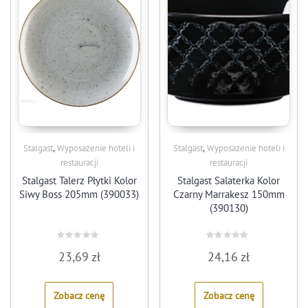
,
,
Stalgast
Wyposażenie hoteli i
Stalgast
Wyposażenie hoteli i
restauracji
restauracji
Stalgast Talerz Płytki Kolor
Stalgast Salaterka Kolor
Siwy Boss 205mm (390033)
Czarny Marrakesz 150mm
(390130)
Rated
Rated
23,69
zł
24,16
zł
0
0
out
out
of
of
5
5
Zobacz cenę
Zobacz cenę