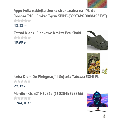
Apgo Folia naklejka skórka strukturalna na TYŁ do
Doogee T10 - Brokat Tęcza SKINS (BROTAPGO008495TYT)
40,00
zł
Rated
0
Zetpol Klapki Piankowe Kroksy Eva Khaki
out
of
5
49,99
zł
Rated
0
out
of
5
Neba Krem Do Pielęgnacji I Gojenia Tatuażu 50Ml Pl
29,89
zł
Rated
0
Monitor Ktc 32" H32S17 (1602845698566)
out
of
5
1244,00
zł
Rated
0
out
of