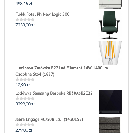
498,15
zł
Rated
0
out
Flokk Fotel Rh New Logic 200
of
5
7233,00
zł
Rated
0
out
of
5
Luminova Żarówka E27 Led Filament 14W 1400Lm
Ozdobna St64 (1887)
12,90
zł
Rated
0
Lodówka Samsung Bespoke RB38A6B2E22
out
of
5
3299,00
zł
Rated
0
out
of
Jabra Engage 40/50Ii Etui (1430155)
5
279,00
zł
Rated