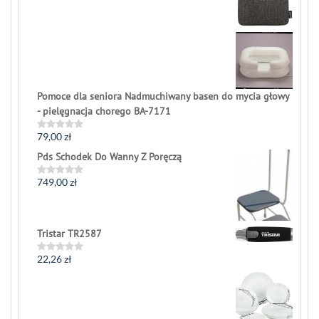
0
out
of
5
Pomoce dla seniora Nadmuchiwany basen do mycia głowy
- pielęgnacja chorego BA-7171
79,00
zł
Rated
0
Pds Schodek Do Wanny Z Poręczą
out
of
5
749,00
zł
Rated
0
out
of
5
Tristar TR2587
22,26
zł
Rated
0
out
of
5