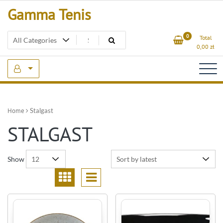
Skip
Gamma Tenis
to
content
0
Total
0,00
zł
Home
Stalgast
STALGAST
Show