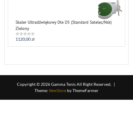
5
Skaler Ultradźwiękowy Dte D5 (Standard Satelec/Nsk)
Zielony
1120,00
zł
Rated
0
out
of
5
Copyright © 2026 Gamma Tenis All Right Reserved.
|
Theme:
NewStore
by ThemeFarmer