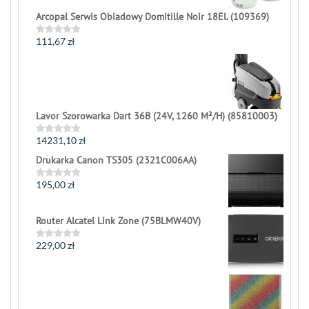
Arcopal Serwis Obiadowy Domitille Noir 18El. (109369)
111,67
zł
Rated
0
out
of
5
Lavor Szorowarka Dart 36B (24V, 1260 M²/H) (85810003)
14231,10
zł
Rated
0
Drukarka Canon TS305 (2321C006AA)
out
of
5
195,00
zł
Rated
0
out
of
Router Alcatel Link Zone (75BLMW40V)
5
229,00
zł
Rated
0
out
of
5