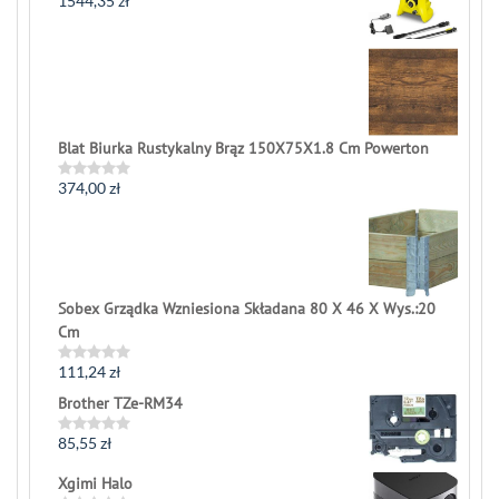
1544,35
zł
Rated
0
out
of
5
Blat Biurka Rustykalny Brąz 150X75X1.8 Cm Powerton
374,00
zł
Rated
0
out
of
5
Sobex Grządka Wzniesiona Składana 80 X 46 X Wys.:20
Cm
111,24
zł
Rated
0
Brother TZe-RM34
out
of
5
85,55
zł
Rated
0
out
Xgimi Halo
of