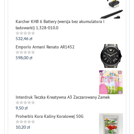
of
5
Karcher KHB 6 Battery (wersja bez akumulatora i
ładowarki) 1.328-010.0
532,46
zł
Rated
0
Emporio Armani Renato AR1452
out
of
5
598,00
zł
Rated
0
out
of
5
Interdruk Teczka Kreatywna A3 Zaczarowany Zamek
9,50
zł
Rated
0
Proherbis Kora Kaliny Koralowej 50G
out
of
5
10,20
zł
Rated
0