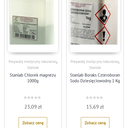
,
,
Preparaty medycyny naturalnej
Preparaty medycyny naturalnej
Stanlab
Stanlab
Stanlab Chlorek magnezu
Stanlab Boraks Czteroboran
1000g
Sodu Dziesięciowodny 1 Kg
Rated
Rated
23,09
zł
15,69
zł
0
0
out
out
of
of
5
5
Zobacz cenę
Zobacz cenę