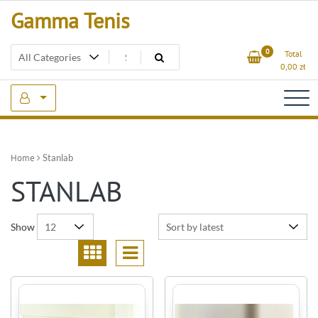
Skip
Gamma Tenis
to
content
0
Total
0,00
zł
Home
Stanlab
STANLAB
Show