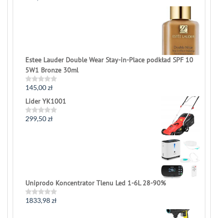
0
out
of
5
Estee Lauder Double Wear Stay-in-Place podkład SPF 10
5W1 Bronze 30ml
145,00
zł
Rated
0
Lider YK1001
out
of
5
299,50
zł
Rated
0
out
of
5
Uniprodo Koncentrator Tlenu Led 1-6L 28-90%
1833,98
zł
Rated
0
out