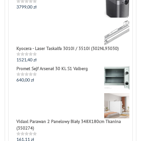
5
3799,00
zł
Rated
0
out
of
5
Kyocera - Laser Taskalfa 3010I / 3510I (302NL93030)
1521,40
zł
Rated
0
Promet Sejf Arsenał 30 Kl. S1 Valberg
out
of
5
640,00
zł
Rated
0
out
of
5
Vidaxl Parawan 2 Panelowy Biały 348X180cm Tkanina
(350274)
161,11
zł
Rated