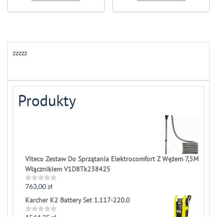
zzzzz
Produkty
Viteco Zestaw Do Sprzątania Elektrocomfort Z Wężem 7,5M
Włącznikiem V1D8Tk238425
763,00
zł
Rated
0
Karcher K2 Battery Set 1.117-220.0
out
of
5