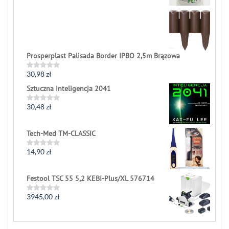
out
of
5
Prosperplast Palisada Border IPBO 2,5m Brązowa
30,98
zł
Rated
0
Sztuczna inteligencja 2041
out
of
5
30,48
zł
Rated
0
out
of
Tech-Med TM-CLASSIC
5
14,90
zł
Rated
0
out
of
Festool TSC 55 5,2 KEBI-Plus/XL 576714
5
3945,00
zł
Rated
0
out
of
5