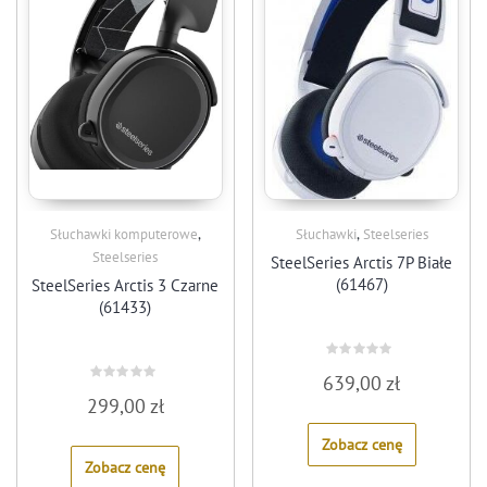
,
,
Słuchawki komputerowe
Słuchawki
Steelseries
Steelseries
SteelSeries Arctis 7P Białe
(61467)
SteelSeries Arctis 3 Czarne
(61433)
Rated
639,00
zł
0
Rated
out
299,00
zł
0
of
out
5
of
Zobacz cenę
5
Zobacz cenę