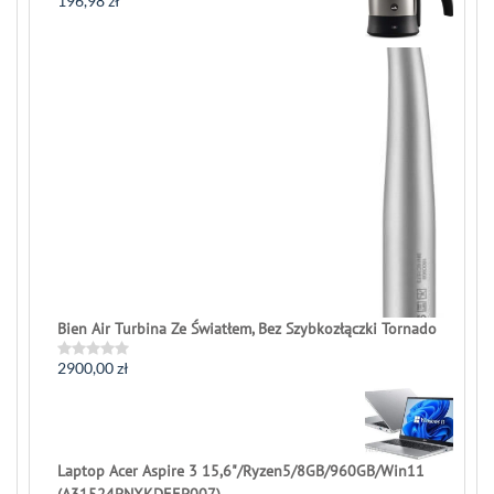
196,98
zł
Rated
0
out
of
5
Bien Air Turbina Ze Światłem, Bez Szybkozłączki Tornado
2900,00
zł
Rated
0
out
of
5
Laptop Acer Aspire 3 15,6"/Ryzen5/8GB/960GB/Win11