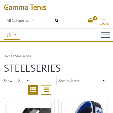
Skip
Gamma Tenis
to
content
0
Total
0,00
zł
Home
Steelseries
STEELSERIES
Show