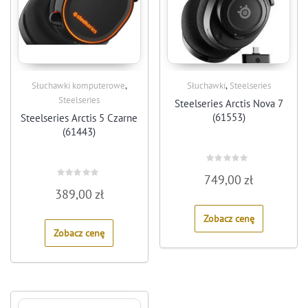
,
,
Słuchawki komputerowe
Słuchawki
Steelseries
Steelseries
Steelseries Arctis Nova 7
(61553)
Steelseries Arctis 5 Czarne
(61443)
Rated
749,00
zł
0
Rated
out
389,00
zł
0
of
out
5
of
Zobacz cenę
5
Zobacz cenę