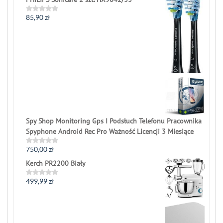
out
of
5
85,90
zł
Rated
0
out
of
5
Spy Shop Monitoring Gps I Podsłuch Telefonu Pracownika
Spyphone Android Rec Pro Ważność Licencji 3 Miesiące
750,00
zł
Rated
0
Kerch PR2200 Biały
out
of
5
499,99
zł
Rated
0
out
of
5