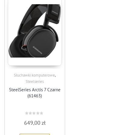
,
Słuchawki komputerowe
Steelseries
SteelSeries Arctis 7 Czarne
(61463)
Rated
649,00
zł
0
out
of
5