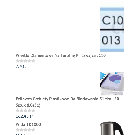
Wiertło Diamentowe Na Turbinę Pr. Szwajcar. C10
7,70
zł
Rated
0
out
of
5
Fellowes Grzbiety Plastikowe Do Bindowania 51Mm - 50
Sztuk (LGz51)
162,45
zł
Rated
0
Wilfa TK1000
out
of
5