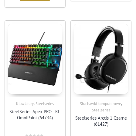
,
,
Klawiatury
Steelseries
Słuchawki komputerowe
Steelseries
SteelSeries Apex PRO TKL
OmniPoint (64734)
Steelseries Arctis 1 Czarne
(61427)