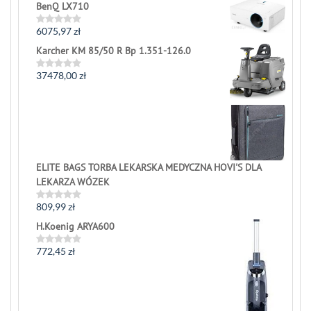
out
BenQ LX710
of
5
6075,97
zł
Rated
0
Karcher KM 85/50 R Bp 1.351-126.0
out
of
5
37478,00
zł
Rated
0
out
of
5
ELITE BAGS TORBA LEKARSKA MEDYCZNA HOVI'S DLA
LEKARZA WÓZEK
809,99
zł
Rated
0
H.Koenig ARYA600
out
of
5
772,45
zł
Rated
0
out
of
5