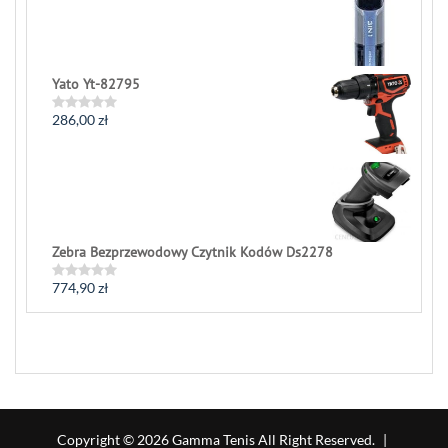
Yato Yt-82795
286,00
zł
Rated
0
out
of
5
Zebra Bezprzewodowy Czytnik Kodów Ds2278
774,90
zł
Rated
0
out
of
5
Copyright © 2026 Gamma Tenis All Right Reserved.
|