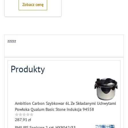
Zobacz cenę
zzzzz
Produkty
Ambition Carbon Szybkowar 6L Ze Składanymi Uchwytami
Powłoka Qualum Basic Stone Indukcja 94558
287,91
zł
Rated
0
PHILIPS Sonicare 2 szt. HX9042/33