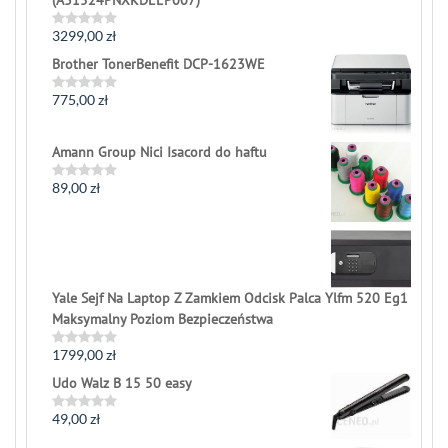
(A31524PNXKDEEP007)
3299,00
zł
Rated
0
Brother TonerBenefit DCP-1623WE
out
of
5
775,00
zł
Rated
0
out
of
Amann Group Nici Isacord do haftu
5
89,00
zł
Rated
0
out
of
5
Yale Sejf Na Laptop Z Zamkiem Odcisk Palca Ylfm 520 Eg1
Maksymalny Poziom Bezpieczeństwa
1799,00
zł
Rated
0
Udo Walz B 15 50 easy
out
of
5
49,00
zł
Rated
0