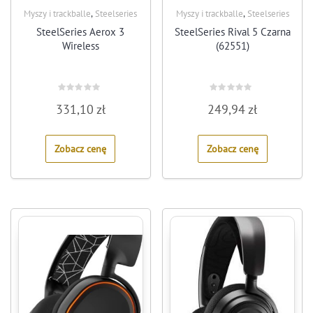
,
,
Myszy i trackballe
Steelseries
Myszy i trackballe
Steelseries
SteelSeries Aerox 3
SteelSeries Rival 5 Czarna
Wireless
(62551)
Rated
Rated
331,10
zł
249,94
zł
0
0
out
out
of
of
5
5
Zobacz cenę
Zobacz cenę