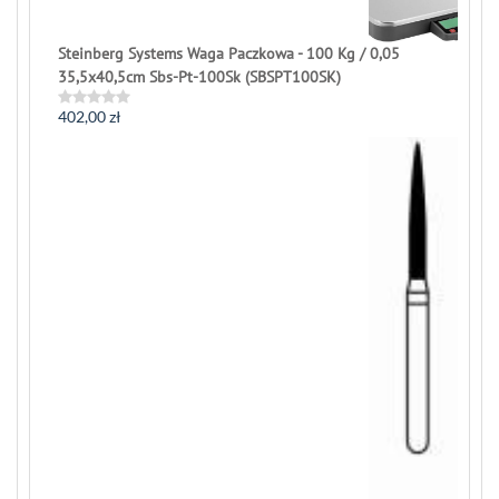
Steinberg Systems Waga Paczkowa - 100 Kg / 0,05
35,5x40,5cm Sbs-Pt-100Sk (SBSPT100SK)
402,00
zł
Rated
0
out
of
5