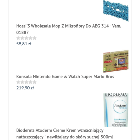
out
of
5
Hossi'S Wholesale Mop Z Mikrofibry Do AEG 314 - Vam.
01887
58,81
zł
Rated
0
out
of
5
Konsola Nintendo Game & Watch Super Mario Bros
219,90
zł
Rated
0
out
of
5
Bioderma Atoderm Creme Krem wzmacniający
natłuszczający i nawilżający do skóry suchej 500ml