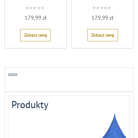
Rated
Rated
179,99
zł
179,99
zł
0
0
out
out
of
of
5
5
Zobacz cenę
Zobacz cenę
zzzzz
Produkty