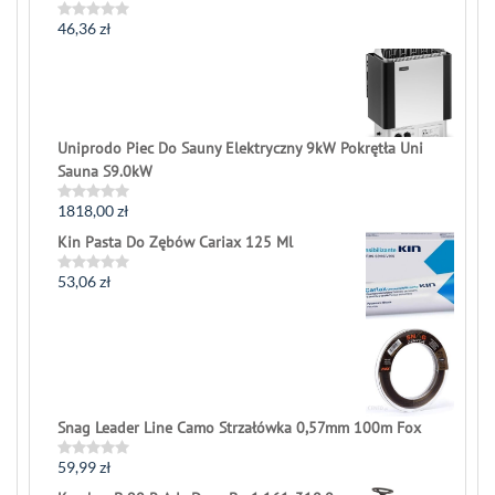
46,36
zł
Rated
0
out
of
5
Uniprodo Piec Do Sauny Elektryczny 9kW Pokrętła Uni
Sauna S9.0kW
1818,00
zł
Rated
0
Kin Pasta Do Zębów Cariax 125 Ml
out
of
5
53,06
zł
Rated
0
out
of
5
Snag Leader Line Camo Strzałówka 0,57mm 100m Fox
59,99
zł
Rated
0