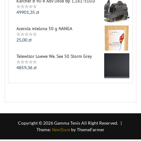
Karcher B 90 R Adv Dose Bp 1.161-310.0
out
of
5
49901,35
zł
Rated
0
out
of
Acerola mielona 50 g NANGA
5
25,00
zł
Rated
0
out
of
Telewizor Loewe We. See 50 Storm Grey
5
4859,36
zł
Rated
0
out
of
5
Copyright © 2026 Gamma Tenis All Right Reserved.
|
Theme:
NewStore
by ThemeFarmer