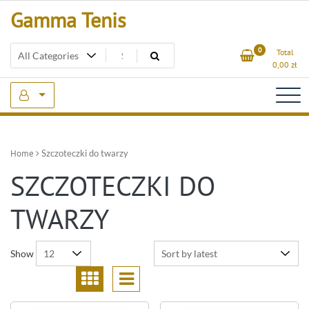
Skip
Gamma Tenis
to
content
0
Total
0,00
zł
Home
Szczoteczki do twarzy
SZCZOTECZKI DO
TWARZY
Show