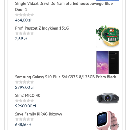
Single Vidaxl Drzwi Do Namiotu Jednoosobowego Blue
Door 1
464,00
zł
Rated
0
Profi Pasztet Z Indykiem 131G
out
of
5
2,69
zł
Rated
0
out
of
5
Samsung Galaxy S10 Plus SM-G975 8/128GB Prism Black
2799,00
zł
Rated
0
Sim2 MICO 40
out
of
5
99600,00
zł
Rated
0
Save Family RIR4G Różowy
out
of
5
688,50
zł
Rated
0