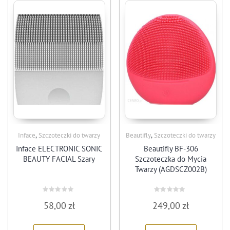
,
,
Inface
Szczoteczki do twarzy
Beautifly
Szczoteczki do twarzy
Inface ELECTRONIC SONIC
Beautifly BF-306
BEAUTY FACIAL Szary
Szczoteczka do Mycia
Twarzy (AGDSCZ002B)
Rated
Rated
58,00
zł
249,00
zł
0
0
out
out
of
of
5
5