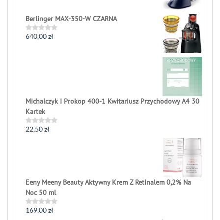
5
Berlinger MAX-350-W CZARNA
640,00
zł
Rated
0
out
of
5
Michalczyk I Prokop 400-1 Kwitariusz Przychodowy A4 30
Kartek
22,50
zł
Rated
0
out
of
5
Eeny Meeny Beauty Aktywny Krem Z Retinalem 0,2% Na
Noc 50 ml
169,00
zł
Rated
0