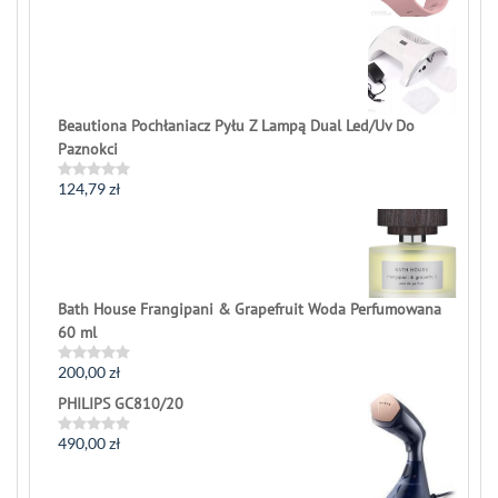
out
of
5
Beautiona Pochłaniacz Pyłu Z Lampą Dual Led/Uv Do
Paznokci
124,79
zł
Rated
0
out
of
5
Bath House Frangipani & Grapefruit Woda Perfumowana
60 ml
200,00
zł
Rated
0
PHILIPS GC810/20
out
of
5
490,00
zł
Rated
0
out
of