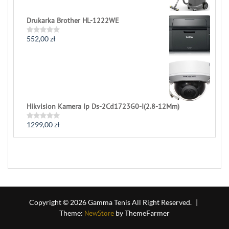
0
out
of
Drukarka Brother HL-1222WE
5
552,00
zł
Rated
0
out
of
5
Hikvision Kamera Ip Ds-2Cd1723G0-I(2.8-12Mm)
1299,00
zł
Rated
0
out
of
5
Copyright © 2026 Gamma Tenis All Right Reserved.
|
Theme:
NewStore
by ThemeFarmer