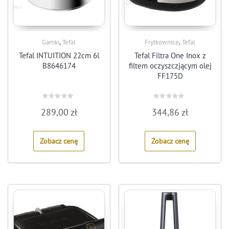
,
,
Garnki
Tefal
Frytkownice
Tefal
Tefal INTUITION 22cm 6l
Tefal Filtra One Inox z
B8646174
filtem oczyszczjącym olej
FF175D
Rated
Rated
289,00
zł
344,86
zł
0
0
out
out
of
of
5
5
Zobacz cenę
Zobacz cenę