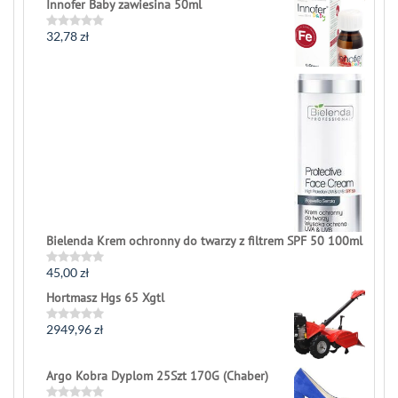
Innofer Baby zawiesina 50ml
out
of
5
32,78
zł
Rated
0
out
of
5
Bielenda Krem ochronny do twarzy z filtrem SPF 50 100ml
45,00
zł
Rated
0
Hortmasz Hgs 65 Xgtl
out
of
5
2949,96
zł
Rated
0
out
of
Argo Kobra Dyplom 25Szt 170G (Chaber)
5