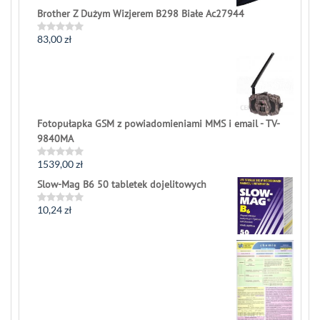
Brother Z Dużym Wizjerem B298 Białe Ac27944
83,00
zł
Rated
0
out
of
5
Fotopułapka GSM z powiadomieniami MMS i email - TV-
9840MA
1539,00
zł
Rated
0
Slow-Mag B6 50 tabletek dojelitowych
out
of
5
10,24
zł
Rated
0
out
of
5