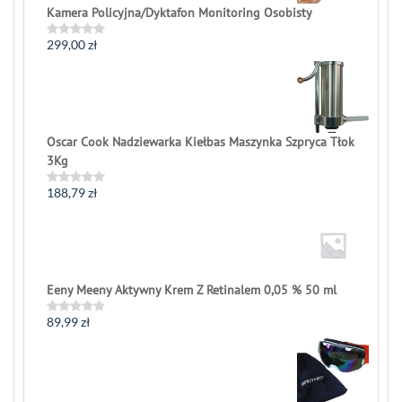
Kamera Policyjna/Dyktafon Monitoring Osobisty
299,00
zł
Rated
0
out
of
5
Oscar Cook Nadziewarka Kiełbas Maszynka Szpryca Tłok
3Kg
188,79
zł
Rated
0
out
of
5
Eeny Meeny Aktywny Krem Z Retinalem 0,05 % 50 ml
89,99
zł
Rated
0
out
of
5