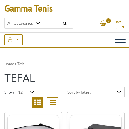
Skip
Gamma Tenis
to
content
0
Total
0,00
zł
Home
Tefal
TEFAL
Show