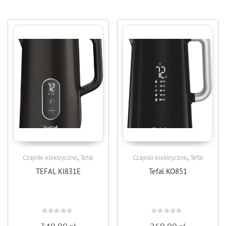
,
,
Czajniki elektryczne
Tefal
Czajniki elektryczne
Tefal
TEFAL KI831E
Tefal KO851
Rated
Rated