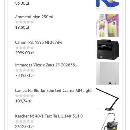
36,00
zł
Rated
0
out
Aromatol płyn 250ml
of
5
19,60
zł
Rated
0
out
of
Canon i-SENSYS MF267dw
5
2099,00
zł
Rated
0
out
Immergas Victrix Zeus 25 3028381
of
5
7349,00
zł
Rated
0
out
of
Lampa Na Biurko Slim Led Czarna All4Light
5
109,74
zł
Rated
0
out
of
Karcher Nt 40/1 Tact Te L 1.148-311.0
5
2612,00
zł
Rated