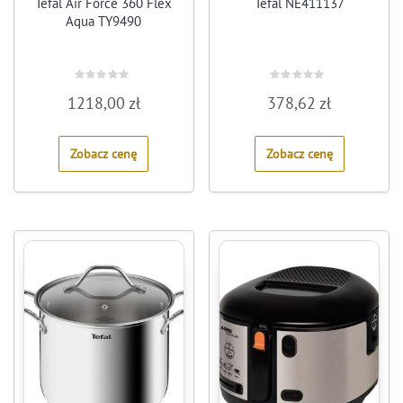
Tefal Air Force 360 Flex
Tefal NE411137
Aqua TY9490
Rated
Rated
1218,00
zł
378,62
zł
0
0
out
out
of
of
5
5
Zobacz cenę
Zobacz cenę