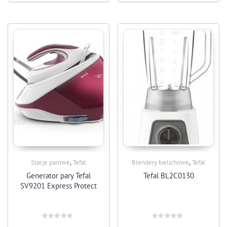
,
,
Stacje parowe
Tefal
Blendery kielichowe
Tefal
Generator pary Tefal
Tefal BL2C0130
SV9201 Express Protect
Rated
Rated