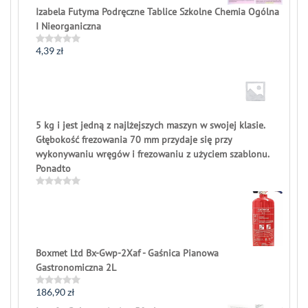
Izabela Futyma Podręczne Tablice Szkolne Chemia Ogólna
I Nieorganiczna
4,39
zł
Rated
0
out
of
5
5 kg i jest jedną z najlżejszych maszyn w swojej klasie.
Głębokość frezowania 70 mm przydaje się przy
wykonywaniu wręgów i frezowaniu z użyciem szablonu.
Ponadto
Rated
0
out
of
5
Boxmet Ltd Bx-Gwp-2Xaf - Gaśnica Pianowa
Gastronomiczna 2L
186,90
zł
Rated
0