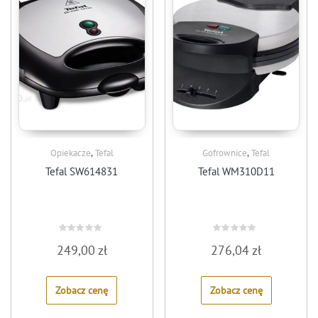
,
,
Opiekacze
Tefal
Gofrownice
Tefal
Tefal SW614831
Tefal WM310D11
Rated
Rated
249,00
zł
276,04
zł
0
0
out
out
of
of
5
5
Zobacz cenę
Zobacz cenę