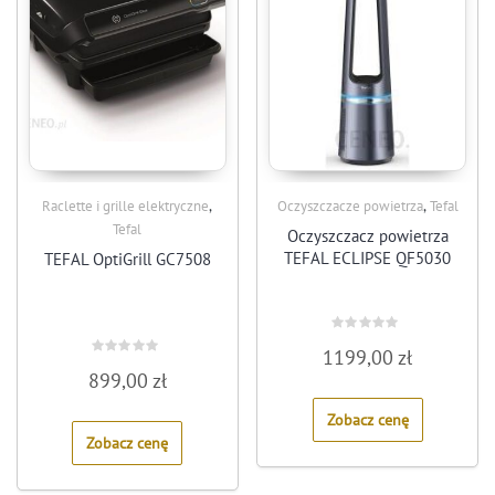
,
,
Raclette i grille elektryczne
Oczyszczacze powietrza
Tefal
Tefal
Oczyszczacz powietrza
TEFAL ECLIPSE QF5030
TEFAL OptiGrill GC7508
Rated
1199,00
zł
0
Rated
out
899,00
zł
0
of
out
5
of
Zobacz cenę
5
Zobacz cenę