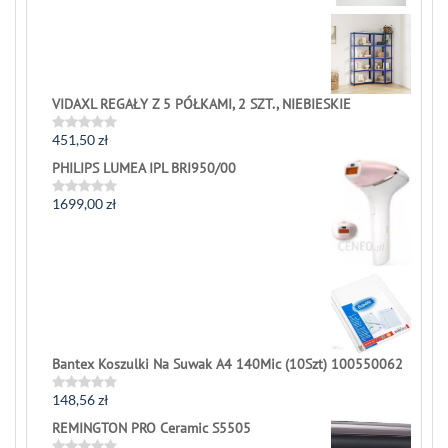
out
of
5
VIDAXL REGAŁY Z 5 PÓŁKAMI, 2 SZT., NIEBIESKIE
451,50
zł
Rated
0
PHILIPS LUMEA IPL BRI950/00
out
of
5
1699,00
zł
Rated
0
out
of
5
Bantex Koszulki Na Suwak A4 140Mic (10Szt) 100550062
148,56
zł
Rated
0
REMINGTON PRO Ceramic S5505
out
of