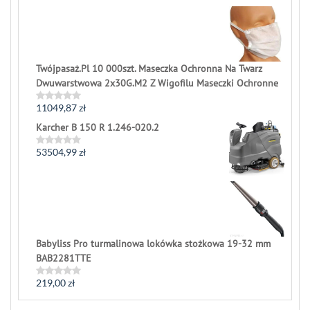
0
out
of
5
Twójpasaż.Pl 10 000szt. Maseczka Ochronna Na Twarz
Dwuwarstwowa 2x30G.M2 Z Wigofilu Maseczki Ochronne
11049,87
zł
Rated
0
Karcher B 150 R 1.246-020.2
out
of
5
53504,99
zł
Rated
0
out
of
5
Babyliss Pro turmalinowa lokówka stożkowa 19-32 mm
BAB2281TTE
219,00
zł
Rated
0
out