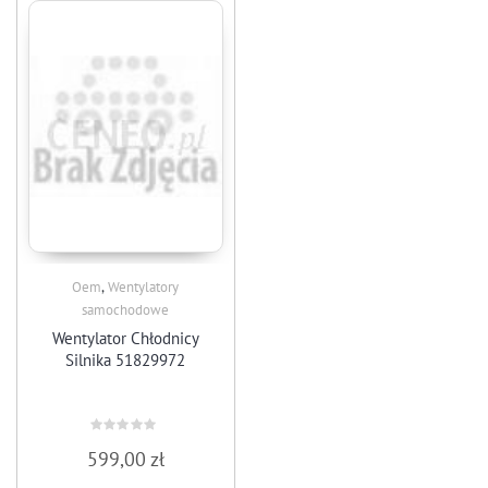
,
Oem
Wentylatory
samochodowe
Wentylator Chłodnicy
Silnika 51829972
Rated
599,00
zł
0
out
of