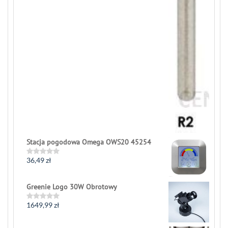
Stacja pogodowa Omega OWS20 45254
36,49
zł
Rated
0
out
of
Greenie Logo 30W Obrotowy
5
1649,99
zł
Rated
0
out
of