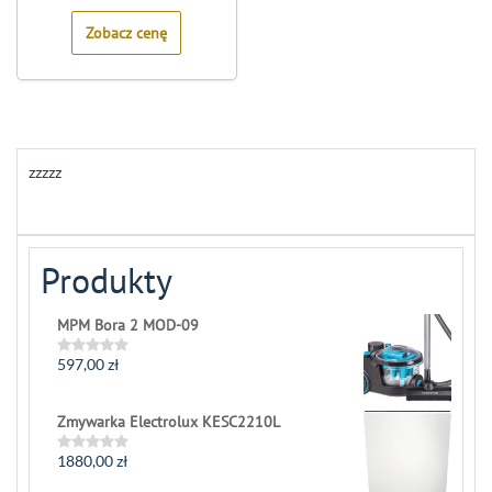
5
Zobacz cenę
zzzzz
Produkty
MPM Bora 2 MOD-09
597,00
zł
Rated
0
out
of
Zmywarka Electrolux KESC2210L
5
1880,00
zł
Rated
0