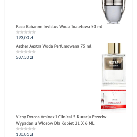
5
Paco Rabanne Invictus Woda Toaletowa 50 ml
193,00
zł
Rated
0
Aether Aextra Woda Perfumowana 75 ml
out
of
5
587,50
zł
Rated
0
out
of
5
Vichy Dercos Aminexil Clinical 5 Kuracja Przeciw
Wypadaniu Włosów Dla Kobiet 21 X 6 ML
130,81
zł
Rated