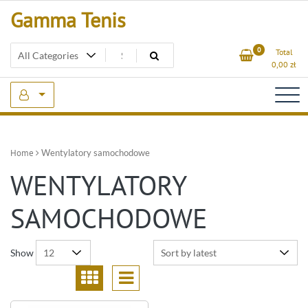
Skip
Gamma Tenis
to
content
0
Total
0,00
zł
Home
Wentylatory samochodowe
WENTYLATORY
SAMOCHODOWE
Show