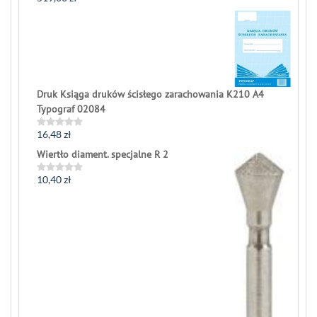
0
out
of
5
Druk Ksiąga druków ścisłego zarachowania K210 A4
Typograf 02084
16,48
zł
Rated
0
Wiertło diament. specjalne R 2
out
of
5
10,40
zł
Rated
0
out
of
5