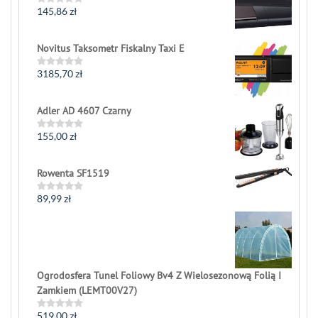
5
145,86
zł
Rated
0
out
of
Novitus Taksometr Fiskalny Taxi E
5
3185,70
zł
Rated
0
out
of
Adler AD 4607 Czarny
5
155,00
zł
Rated
0
out
of
Rowenta SF1519
5
89,99
zł
Rated
0
out
of
5
Ogrodosfera Tunel Foliowy Bv4 Z Wielosezonową Folią I
Zamkiem (LEMT00V27)
519,00
zł
Rated