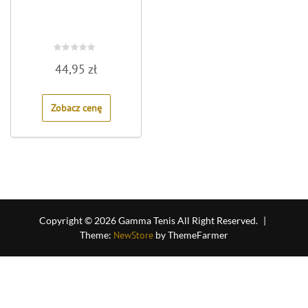
Rated
44,95
zł
0
out
of
5
Zobacz cenę
Copyright © 2026 Gamma Tenis All Right Reserved.
|
Theme:
NewStore
by ThemeFarmer