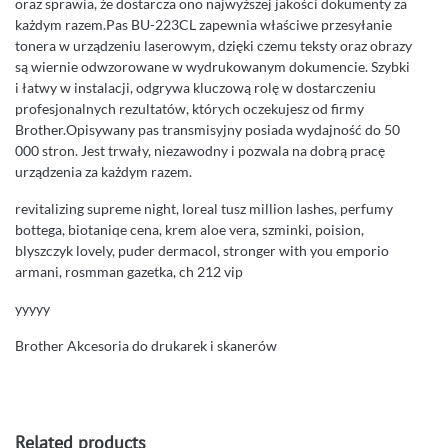
oraz sprawia, że dostarcza ono najwyższej jakości dokumenty za
każdym razem.Pas BU-223CL zapewnia właściwe przesyłanie
tonera w urządzeniu laserowym, dzięki czemu teksty oraz obrazy
są wiernie odwzorowane w wydrukowanym dokumencie. Szybki
i łatwy w instalacji, odgrywa kluczową rolę w dostarczeniu
profesjonalnych rezultatów, których oczekujesz od firmy
Brother.Opisywany pas transmisyjny posiada wydajność do 50
000 stron. Jest trwały, niezawodny i pozwala na dobrą pracę
urządzenia za każdym razem.
revitalizing supreme night, loreal tusz million lashes, perfumy
bottega, biotaniqe cena, krem aloe vera, szminki, poision,
blyszczyk lovely, puder dermacol, stronger with you emporio
armani, rosmman gazetka, ch 212 vip
yyyyy
Brother Akcesoria do drukarek i skanerów
Related products