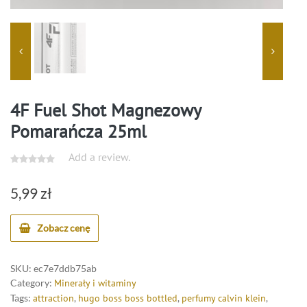
4F Fuel Shot Magnezowy
Pomarańcza 25ml
Add a review.
5,99
zł
Zobacz cenę
SKU:
ec7e7ddb75ab
Category:
Minerały i witaminy
Tags:
attraction
,
hugo boss boss bottled
,
perfumy calvin klein
,