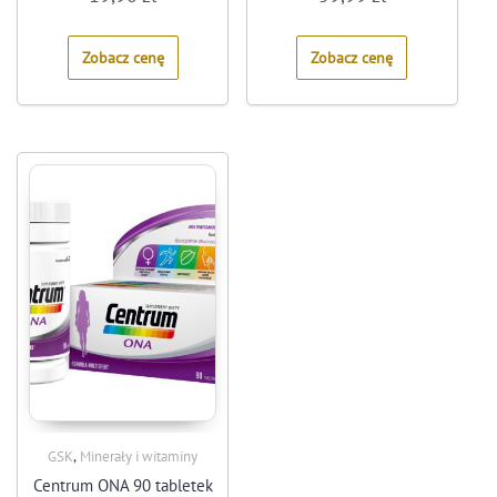
out
out
of
of
5
5
Zobacz cenę
Zobacz cenę
,
GSK
Minerały i witaminy
Centrum ONA 90 tabletek