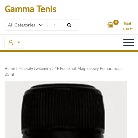
Skip
Gamma Tenis
to
content
0
Total
0,00
zł
Home
Minerały i witaminy
4F Fuel Shot Magnezowy Pomarańcza
25ml