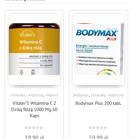
,
,
Minerały i witaminy
Vitaler's
Bodymax
Minerały i witaminy
Vitaler’S Witamina C Z
Bodymax Plus 200 tabl.
Dziką Różą 1000 Mg 60
Kaps
Rated
Rated
19,90
zł
59,99
zł
0
0