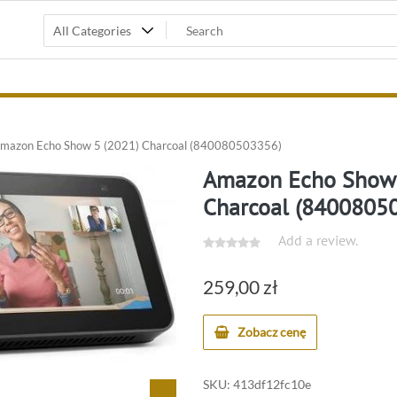
mazon Echo Show 5 (2021) Charcoal (840080503356)
Amazon Echo Show 
Charcoal (8400805
Add a review.
259,00
zł
Zobacz cenę
SKU:
413df12fc10e