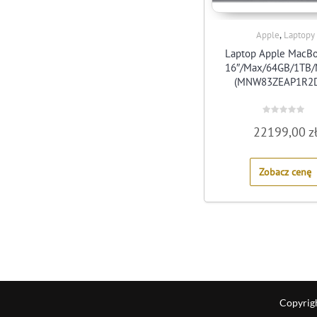
,
Apple
Laptopy
Laptop Apple MacBo
16″/Max/64GB/1TB
(MNW83ZEAP1R2
Rated
22199,00
z
0
out
of
5
Zobacz cenę
Copyrig