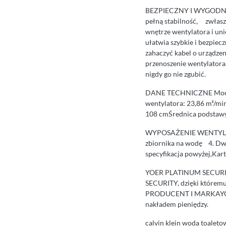
BEZPIECZNY I WYGODNY1. 
pełną stabilność, zwłaszc
wnętrze wentylatora i un
ułatwia szybkie i bezpie
zahaczyć kabel o urządze
przenoszenie wentylatora
nigdy go nie zgubić.
DANE TECHNICZNE Moc: 6
wentylatora: 23,86 m³/mi
108 cmŚrednica podstawy
WYPOSAŻENIE WENTYLATOR
zbiornika na wodę 4. D
specyfikacja powyżej,Kar
YOER PLATINUM SECURITYK
SECURITY, dzięki którem
PRODUCENT I MARKAYOER j
nakładem pieniędzy.
calvin klein woda toaleto