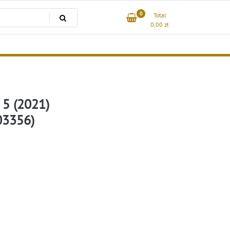
0
Total
0,00
zł
5 (2021)
03356)