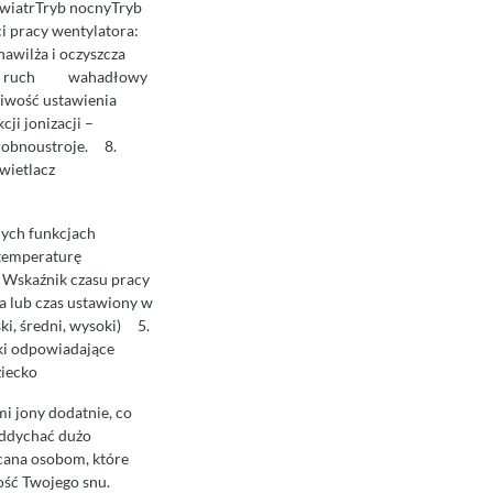
 wiatrTryb nocnyTryb
 pracy wentylatora:
awilża i oczyszcza
ączyć ruch wahadłowy
iwość ustawienia
ji jonizacji –
robnoustroje. 8.
 wyświetlacz
ch funkcjach
 temperaturę
Wskaźnik czasu pracy
 lub czas ustawiony w
, średni, wysoki) 5.
ki odpowiadające
ziecko
i jony dodatnie, co
 oddychać dużo
ecana osobom, które
ość Twojego snu.