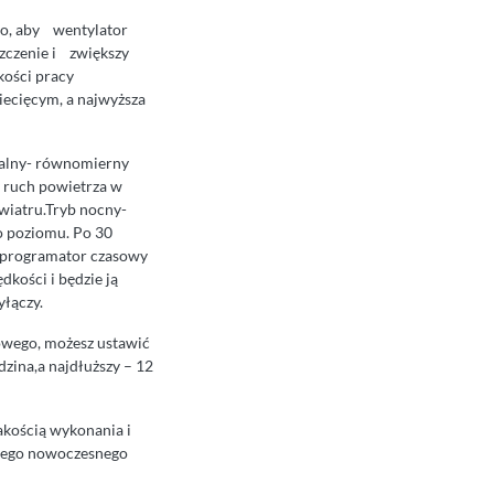
o, aby wentylator
szczenie i zwiększy
kości pracy
iecięcym, a najwyższa
lny- równomierny
 ruch powietrza w
wiatru.Tryb nocny-
go poziomu. Po 30
i programator czasowy
dkości i będzie ją
yłączy.
wego, możesz ustawić
dzina,a najdłuższy – 12
kością wykonania i
żdego nowoczesnego