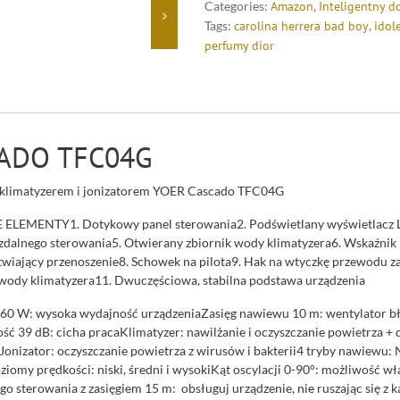
Categories:
Amazon
,
Inteligentny 
Tags:
carolina herrera bad boy
,
idol
perfumy dior
ADO TFC04G
klimatyzerem i jonizatorem YOER Cascado TFC04G
EMENTY1. Dotykowy panel sterowania2. Podświetlany wyświetlacz L
t zdalnego sterowania5. Otwierany zbiornik wody klimatyzera6. Wskaźni
twiający przenoszenie8. Schowek na pilota9. Hak na wtyczkę przewodu z
 wody klimatyzera11. Dwuczęściowa, stabilna podstawa urządzenia
: wysoka wydajność urządzeniaZasięg nawiewu 10 m: wentylator bły
ść 39 dB: cicha pracaKlimatyzer: nawilżanie i oczyszczanie powietrza +
Jonizator: oczyszczanie powietrza z wirusów i bakterii4 tryby nawiewu:
ziomy prędkości: niski, średni i wysokiKąt oscylacji 0-90°: możliwość w
o sterowania z zasięgiem 15 m: obsługuj urządzenie, nie ruszając się z