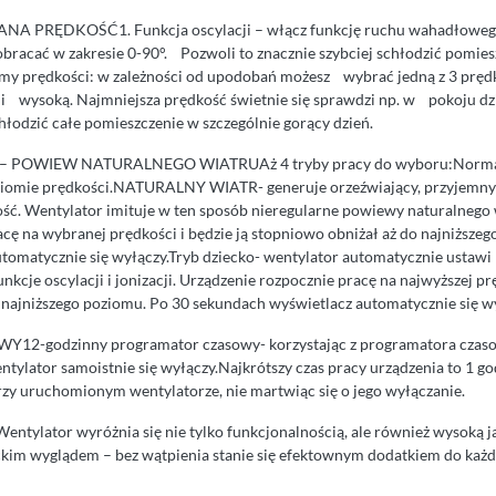
 PRĘDKOŚĆ1. Funkcja oscylacji – włącz funkcję ruchu wahadłoweg
obracać w zakresie 0-90°. Pozwoli to znacznie szybciej schłodzić pomie
omy prędkości: w zależności od upodobań możesz wybrać jedną z 3 pręd
ą i wysoką. Najmniejsza prędkość świetnie się sprawdzi np. w pokoju dz
łodzić całe pomieszczenie w szczególnie gorący dzień.
– POWIEW NATURALNEGO WIATRUAż 4 tryby pracy do wyboru:Norma
omie prędkości.NATURALNY WIATR- generuje orzeźwiający, przyjemny
ść. Wentylator imituje w ten sposób nieregularne powiewy naturalnego 
cę na wybranej prędkości i będzie ją stopniowo obniżał aż do najniższe
tomatycznie się wyłączy.Tryb dziecko- wentylator automatycznie ustaw
nkcje oscylacji i jonizacji. Urządzenie rozpocznie pracę na najwyższej prę
 najniższego poziomu. Po 30 sekundach wyświetlacz automatycznie się w
godzinny programator czasowy- korzystając z programatora czaso
ntylator samoistnie się wyłączy.Najkrótszy czas pracy urządzenia to 1 go
rzy uruchomionym wentylatorze, nie martwiąc się o jego wyłączanie.
ator wyróżnia się nie tylko funkcjonalnością, ale również wysoką ja
ckim wyglądem – bez wątpienia stanie się efektownym dodatkiem do ka