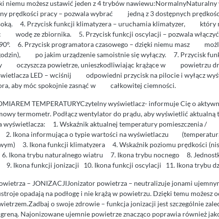
ęki niemu możesz ustawić jeden z 4 trybów nawiewu:NormalnyNaturalny
any prędkości pracy – pozwala wybrać jedną z 3 dostępnych prędkości
ką. 4. Przycisk funkcji klimatyzera – uruchamia klimatyzer, który n
ąc wodę ze zbiornika. 5. Przycisk funkcji oscylacji – pozwala wł
0-90°. 6. Przycisk programatora czasowego – dzięki niemu masz możl
godzin), po jakim urządzenie samoistnie się wyłączy. 7. Przycisk funkc
óry oczyszcza powietrze, unieszkodliwiając krążące w powietrzu d
świetlacza LED – wciśnij odpowiedni przycisk na pilocie i wyłącz
ra, aby móc spokojnie zasnąć w całkowitej ciemności.
IAREM TEMPERATURYCzytelny wyświetlacz- informuje Cię o aktywny
domowy termometr. Podłącz wentylator do prądu, aby wyświetlić aktualną
a wyświetlacza: 1. Wskaźnik aktualnej temperatury pomieszczenia / 
2. Ikona informująca o typie wartości na wyświetlaczu (temperatura
 3. Ikona funkcji klimatyzera 4. Wskaźnik poziomu prędkości (niski
6. Ikona trybu naturalnego wiatru 7. Ikona trybu nocnego 8. Jednost
9. Ikona funkcji jonizacji 10. Ikona funkcji oscylacji 11. Ikona trybu d
ietrza – JONIZACJIJonizator powietrza – neutralizuje jonami ujemnym
ustroje opadają na podłogę i nie krążą w powietrzu. Dzięki temu możesz
etrzem.Zadbaj o swoje zdrowie – funkcja jonizacji jest szczególnie zal
migreną. Najonizowane ujemnie powietrze znacząco poprawia również jak