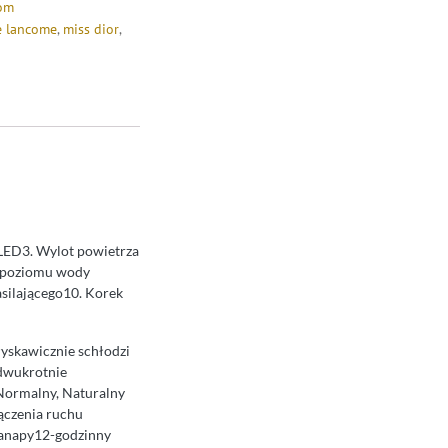
dom
e lancome
,
miss dior
,
ED3. Wylot powietrza
k poziomu wody
asilającego10. Korek
skawicznie schłodzi
 dwukrotnie
 Normalny, Naturalny
łączenia ruchu
 kanapy12-godzinny