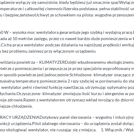
ądzenie wyłączy się samoistnie, kiedy będziesz już smacznie spaćWyłącz
temperaturze i całkowitej ciemnościSzeroka podstawa: pełna stabilność 
u i bezpieczeństwoUchwyt ze schowkiem na pilota: wygodne przenoszen
 – wysoka moc wentylatora gwarantuje jego szybką i wydajną pracę.D
ada aż 10 metrów zasięgu, przez co nawet bardzo duże pomieszczenia w k
icha praca wentylator podczas działania na najniższej prędkości emituj
mu bez problemu zaśniesz przy włączonym urządzeniu
awilżania powietrza – KLIMATYZERDzięki wbudowanemu ekologicznemu 
etrze z pomieszczenia i przepuszcza je przez specjalnie wyprofilowany 
en sposób powietrze jest jednocześnie:Schłodzone- klimatyzer znacząco 
czuwalną temperaturę pomieszczenia 2 razy szybciej w porównaniu do s
wentylator pełni również funkcję nawilżacza, utrzymując optymalny po
dychanie.Oczyszczone- klimatyzer zmniejsza ilość kurzu i alergenów w p
oje zdrowie.Razem z wentylatorem otrzymasz wkład mrożący do zbiorni
iejsze chłodzenie.
CY URZĄDZENIADotykowy panel sterowania – wygodny i intuicyjny p
unkcji urządzenia.Pilot zdalnego sterowania – do urządzenia został dołącz
sz obsługiwać wentylator, nie ruszając się z miejsca. 1. Włącznik / Wy