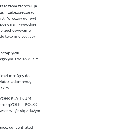
urządzenie zachowuje
rza, zabezpieczając
.3. Poręczny uchwyt –
o – pozwala wygodnie
e przechowywanie i
do tego miejscu, aby
 przepływu
kgWymiary: 16 x 16 x
kład mrożący do
lator kolumnowy –
lskim.
et YOER PLATINUM
ochroną.YOER – POLSKI
sze wiąże się z dużym
iance, concentrated