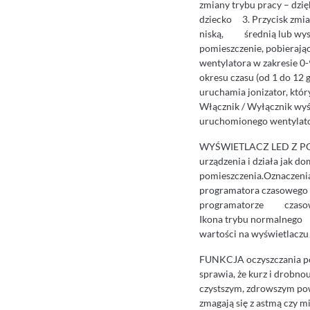
zmiany trybu pracy – dzi
dziecko 3. Przycisk zmi
niską, średnią lub wyso
pomieszczenie, pobieraj
wentylatora w zakresie 
okresu czasu (od 1 do 12 
uruchamia jonizator, kt
Włącznik / Wyłącznik wy
uruchomionego wentylato
WYŚWIETLACZ LED Z POM
urządzenia i działa jak 
pomieszczenia.Oznaczeni
programatora czasowego 
programatorze czasowym)
Ikona trybu normalnego 
wartości na wyświetlaczu 
FUNKCJA oczyszczania pow
sprawia, że kurz i drobno
czystszym, zdrowszym powi
zmagają się z astmą czy 