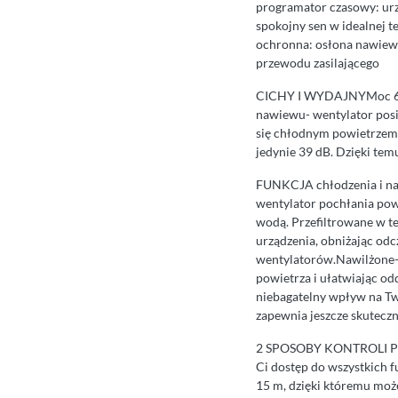
programator czasowy: urz
spokojny sen w idealnej 
ochronna: osłona nawiew
przewodu zasilającego
CICHY I WYDAJNYMoc 60 W
nawiewu- wentylator posi
się chłodnym powietrzem.C
jedynie 39 dB. Dzięki te
FUNKCJA chłodzenia i n
wentylator pochłania powi
wodą. Przefiltrowane w t
urządzenia, obniżając od
wentylatorów.Nawilżone- 
powietrza i ułatwiając od
niebagatelny wpływ na Tw
zapewnia jeszcze skuteczn
2 SPOSOBY KONTROLI PRA
Ci dostęp do wszystkich f
15 m, dzięki któremu może