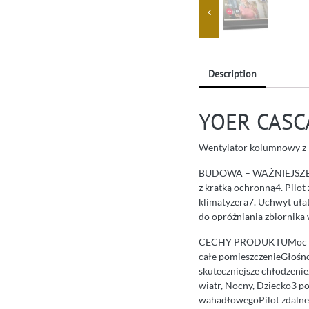
Description
YOER CASC
Wentylator kolumnowy z 
BUDOWA – WAŻNIEJSZE EL
z kratką ochronną4. Pilo
klimatyzera7. Uchwyt uła
do opróżniania zbiornika
CECHY PRODUKTUMoc 60 W
całe pomieszczenieGłośno
skuteczniejsze chłodzenie
wiatr, Nocny, Dziecko3 po
wahadłowegoPilot zdalneg