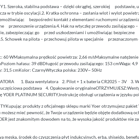
Szeroka, stabilna podstawa – dzięki okrągłej, szerokiej podstawie, 
za w trybie oscylacji.2. Kratka ochronna – zasłania wlot i wylot powiet
iemożliwiając bezpośredni kontakt z elementami ruchomymi urządzenia
czne przenoszenie urządzenia.4. Hak na wtyczkę przewodu zasilająceg
nie, zabezpieczając go przed uszkodzeniami i umożliwiając bezpieczn
.5. Schowek na pilota – przechowuj pilota w specjalnie przeznaczonym 
0 WMaksymalna prędkość powietrza: 2,66 m/sMaksymalne natężenie
nPoziom hałasu: 39 dBDługość przewodu zasilającego: 153 cmWaga: 4,9 
: 31,5 cmKolor: CzarnyWtyczka polska: 230V~ 50Hz
A 1. Baza wentylatora 2. Pilot + 1 x bateria CR2025 – 3V 3. W
wuczęściowa podstawa 4. Opakowanie oryginalneOTRZYMUJESZ:Wenty
tę YOER PLATINUM SECURITY,Instrukcję obsługi urządzenia w języku po
upując produkty z oficjalnego sklepu marki Yoer otrzymujesz paki
u możesz mieć pewność, że Twoje urządzenie będzie objęte dodatkową 
est znakomitym dowodem na to, że wysoka jakość produktów nie zaw
wa męska, środek do czyszczenia płyt indukcyjnych, erba, shiseido, benef