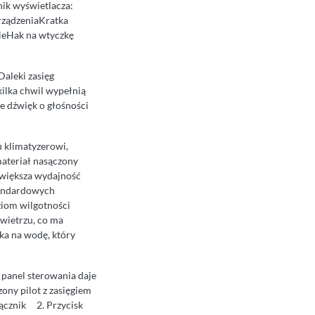
nik wyświetlacza:
urządzeniaKratka
ieHak na wtyczkę
aleki zasięg
ilka chwil wypełnią
e dźwięk o głośności
klimatyzerowi,
materiał nasączony
zwiększa wydajność
tandardowych
ziom wilgotności
owietrzu, co ma
ka na wodę, który
anel sterowania daje
ony pilot z zasięgiem
łącznik 2. Przycisk