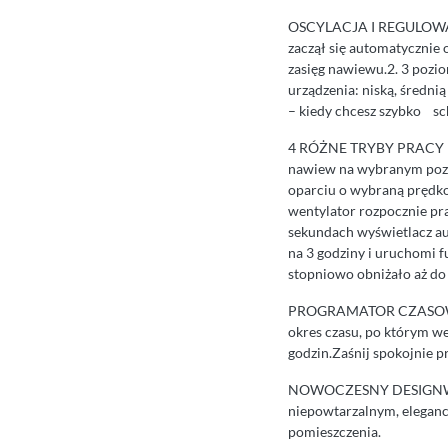
OSCYLACJA I REGULOWANA
zaczął się automatycznie 
zasięg nawiewu.2. 3 pozi
urządzenia: niską, średni
– kiedy chcesz szybko sch
4 RÓŻNE TRYBY PRACY 
nawiew na wybranym pozi
oparciu o wybraną prędko
wentylator rozpocznie pra
sekundach wyświetlacz au
na 3 godziny i uruchomi fu
stopniowo obniżało aż do
PROGRAMATOR CZASOWY12-
okres czasu, po którym we
godzin.Zaśnij spokojnie p
NOWOCZESNY DESIGNWentyl
niepowtarzalnym, elegan
pomieszczenia.