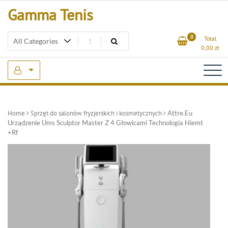
Skip
Gamma Tenis
to
content
0
Total
0,00
zł
Home
Sprzęt do salonów fryzjerskich i kosmetycznych
Attre.Eu
Urządzenie Ums Sculptor Master Z 4 Głowicami Technologia Hiemt
+Rf