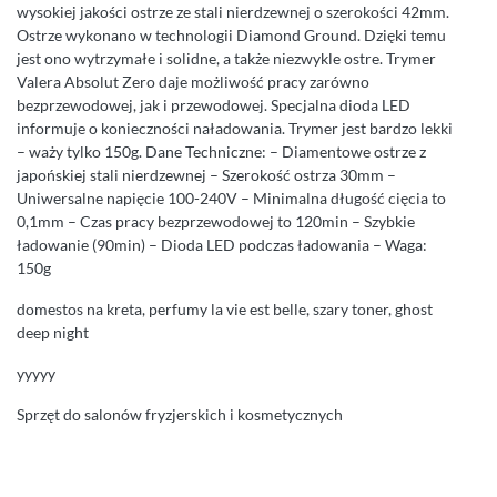
wysokiej jakości ostrze ze stali nierdzewnej o szerokości 42mm.
Ostrze wykonano w technologii Diamond Ground. Dzięki temu
jest ono wytrzymałe i solidne, a także niezwykle ostre. Trymer
Valera Absolut Zero daje możliwość pracy zarówno
bezprzewodowej, jak i przewodowej. Specjalna dioda LED
informuje o konieczności naładowania. Trymer jest bardzo lekki
– waży tylko 150g. Dane Techniczne: – Diamentowe ostrze z
japońskiej stali nierdzewnej – Szerokość ostrza 30mm –
Uniwersalne napięcie 100-240V – Minimalna długość cięcia to
0,1mm – Czas pracy bezprzewodowej to 120min – Szybkie
ładowanie (90min) – Dioda LED podczas ładowania – Waga:
150g
domestos na kreta, perfumy la vie est belle, szary toner, ghost
deep night
yyyyy
Sprzęt do salonów fryzjerskich i kosmetycznych