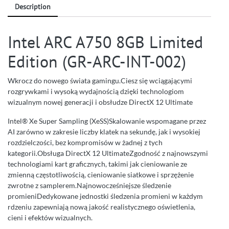
Description
Intel ARC A750 8GB Limited
Edition (GR-ARC-INT-002)
Wkrocz do nowego świata gamingu.Ciesz się wciągającymi
rozgrywkami i wysoką wydajnością dzięki technologiom
wizualnym nowej generacji i obsłudze DirectX 12 Ultimate
Intel® Xe Super Sampling (XeSS)Skalowanie wspomagane przez
AI zarówno w zakresie liczby klatek na sekundę, jak i wysokiej
rozdzielczości, bez kompromisów w żadnej z tych
kategorii.Obsługa DirectX 12 UltimateZgodność z najnowszymi
technologiami kart graficznych, takimi jak cieniowanie ze
zmienną częstotliwością, cieniowanie siatkowe i sprzężenie
zwrotne z samplerem.Najnowocześniejsze śledzenie
promieniDedykowane jednostki śledzenia promieni w każdym
rdzeniu zapewniają nową jakość realistycznego oświetlenia,
cieni i efektów wizualnych.