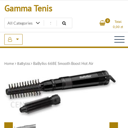
Skip
Gamma Tenis
to
content
0
Total
0,00
zł
Home
BaByliss
BaByliss 668E Smooth Boost Hot Air