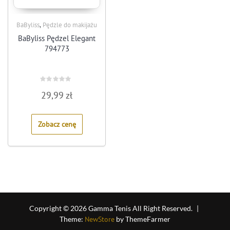
,
BaByliss
Pędzle do makijażu
BaByliss Pędzel Elegant
794773
Rated
29,99
zł
0
out
of
5
Zobacz cenę
Copyright © 2026 Gamma Tenis All Right Reserved.
|
Theme:
NewStore
by ThemeFarmer