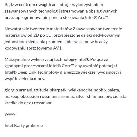
Bądź w centrum uwagi.Transmituj z wykorzystaniem
zaawansowanych technologii streamowania obsługiwanych
przez oprogramowanie panelu sterowania Intel® Arc™.
Nowatorskie tworzenie materiałów.Zaawansowane tworzenie
materiałów od 2D po 3D, przyspieszone dzięki dedykowanym
jednostkom śledzenia promieni i pierwszemu w branży
kodowaniu sprzętowemu AV1.
Maksymalnie wykorzystaj technologię Intel®.Połącz ze
zgodnymi procesorami Intel® Core™, aby uwolnić potencjał
Intel® Deep Link Technology dla jeszcze większej wydajności i
współdzielenia mocy.
giorgio armani attitude, skarpetki wielkanocne, soph x paleta,
makeup obsession rossmann, semilac silver shimmer, biy, cielista
kredka do oczu rossmann
yyyyy
Intel Karty graficzne