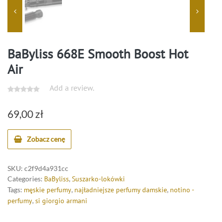
BaByliss 668E Smooth Boost Hot
Air
Add a review.
69,00
zł
Zobacz cenę
SKU:
c2f9d4a931cc
Categories:
BaByliss
,
Suszarko-lokówki
Tags:
męskie perfumy
,
najładniejsze perfumy damskie
,
notino -
perfumy
,
si giorgio armani