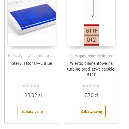
,
,
Oem
Wyposażenie medyczne
PL
Wyposażenie medyczne
Sterylizator Uv-C Blue
Wiertło diamentowe na
turbinę prod. szwajcarskiej
B11F
Rated
Rated
195,02
zł
7,70
zł
0
0
out
out
of
of
5
5
Zobacz cenę
Zobacz cenę