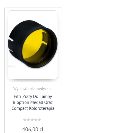
Wyposażenie medyczne
Filtr Żółty Do Lampy
Bioptron Medall Oraz
Compact Koloroterapia
Rated
406,00
zł
0
out