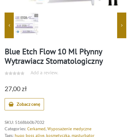
Blue Etch Flow 10 Ml Płynny
Wytrawiacz Stomatologiczny
Add a review.
27,00
zł
Zobacz cenę
SKU:
5168bb0b7032
Categories:
Cerkamed
,
Wyposażenie medyczne
Tags:
hugo boss alive
,
kosmetyczka
,
masturbator