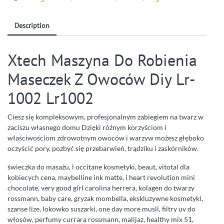
Description
Xtech Maszyna Do Robienia
Maseczek Z Owoców Diy Lr-
1002 Lr1002
Ciesz się kompleksowym, profesjonalnym zabiegiem na twarz w
zaciszu własnego domu Dzięki różnym korzyściom i
właściwościom zdrowotnym owoców i warzyw możesz głęboko
oczyścić pory, pozbyć się przebarwień, trądziku i zaskórników.
świeczka do masażu, l occitane kosmetyki, beaut, vitotal dla
kobiecych cena, maybelline ink matte, i heart revolution mini
chocolate, very good girl carolina herrera, kolagen do twarzy
rossmann, baby care, gryzak mombella, ekskluzywne kosmetyki,
szanse lize, lokowko suszarki, one day more musli, filtry uv do
włosów, perfumy currara rossmann, malijaz, healthy mix 51,