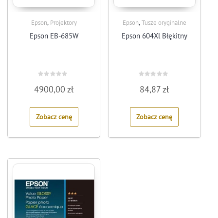
,
,
Epson
Projektory
Epson
Tusze oryginalne
Epson EB-685W
Epson 604Xl Błękitny
Rated
Rated
4900,00
zł
84,87
zł
0
0
out
out
of
of
5
5
Zobacz cenę
Zobacz cenę