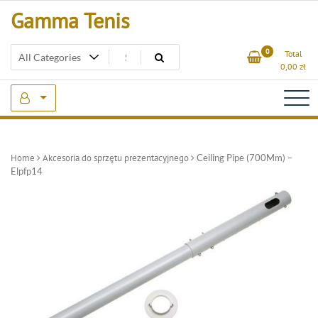
Skip
Gamma Tenis
to
content
0
Total
0,00
zł
Home
Akcesoria do sprzętu prezentacyjnego
Ceiling Pipe (700Mm) –
Elpfp14