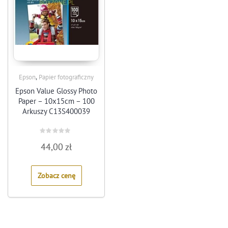
,
Epson
Papier fotograficzny
Epson Value Glossy Photo
Paper – 10x15cm – 100
Arkuszy C13S400039
Rated
44,00
zł
0
out
of
5
Zobacz cenę