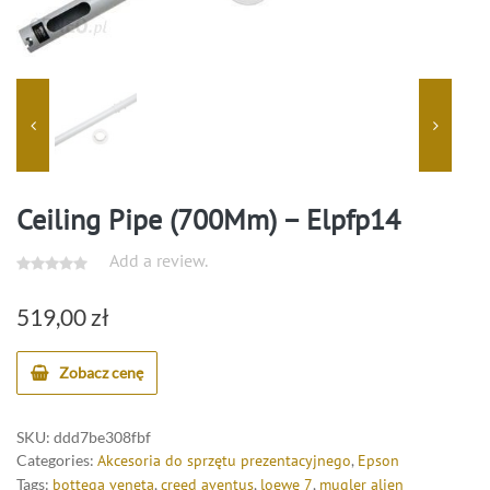
Ceiling Pipe (700Mm) – Elpfp14
Add a review.
519,00
zł
Zobacz cenę
SKU:
ddd7be308fbf
Categories:
Akcesoria do sprzętu prezentacyjnego
,
Epson
Tags:
bottega veneta
,
creed aventus
,
loewe 7
,
mugler alien