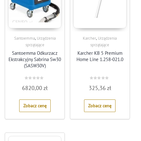
,
,
Santoemma
Urządzenia
Karcher
Urządzenia
sprzątające
sprzątające
Santoemma Odkurzacz
Karcher KB 5 Premium
Ekstrakcyjny Sabrina Sw30
Home Line 1.258-021.0
(SASW30V)
Rated
Rated
6820,00
zł
325,36
zł
0
0
out
out
of
of
5
5
Zobacz cenę
Zobacz cenę