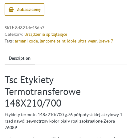
Zobacz cenę
SKU:
8d321de45db7
Category:
Urządzenia sprzątające
Tags:
armani code
,
lancome teint idole ultra wear
,
loewe 7
Description
Tsc Etykiety
Termotransferowe
148X210/700
Etykiety termotr. 148×210/700 g.76 półpołysk klej akrylowy 1
rząd nawój zewnętrzny kolor biały rogi zaokraglone Zebra
76089