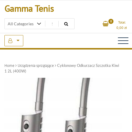
Skip
Gamma Tenis
to
content
0
Total
0,00
zł
Home
Urządzenia sprzątające
Cyklonowy Odkurzacz Szczotka Kiwi
1 2L (400W)