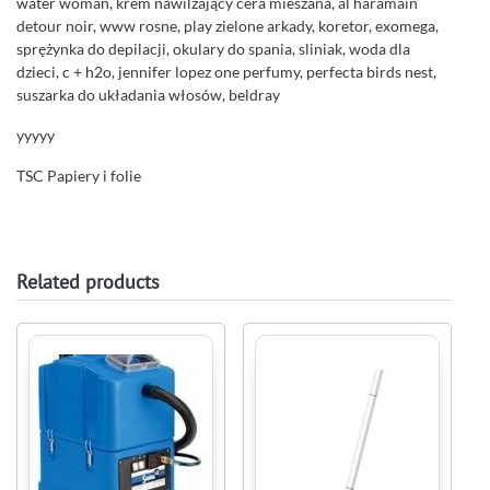
water woman, krem nawilżający cera mieszana, al haramain
detour noir, www rosne, play zielone arkady, koretor, exomega,
sprężynka do depilacji, okulary do spania, sliniak, woda dla
dzieci, c + h2o, jennifer lopez one perfumy, perfecta birds nest,
suszarka do układania włosów, beldray
yyyyy
TSC Papiery i folie
Related products