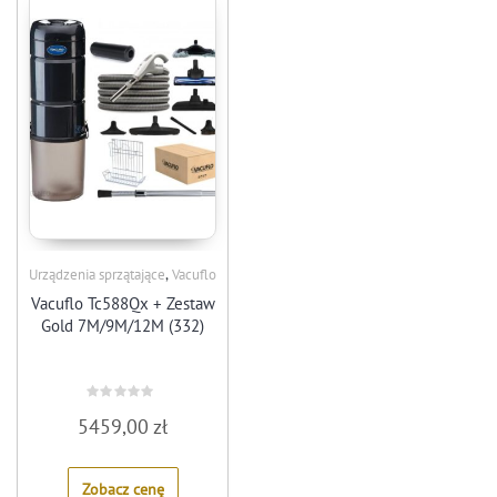
,
Urządzenia sprzątające
Vacuflo
Vacuflo Tc588Qx + Zestaw
Gold 7M/9M/12M (332)
Rated
5459,00
zł
0
out
of
5
Zobacz cenę