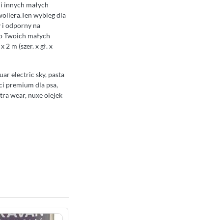
 i innych małych
woliera.Ten wybieg dla
y i odporny na
wo Twoich małych
2 m (szer. x gł. x
ar electric sky, pasta
eci premium dla psa,
ltra wear, nuxe olejek