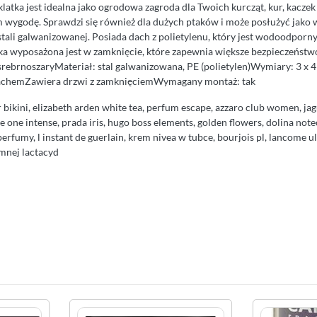
klatka jest idealna jako ogrodowa zagroda dla Twoich kurcząt, kur, kaczek
m wygodę. Sprawdzi się również dla dużych ptaków i może posłużyć jako 
stali galwanizowanej. Posiada dach z polietylenu, który jest wodoodporn
a wyposażona jest w zamknięcie, które zapewnia większe bezpieczeńst
srebrnoszaryMateriał: stal galwanizowana, PE (polietylen)Wymiary: 3 x 4 x 
chemZawiera drzwi z zamknięciemWymagany montaż: tak
or bikini, elizabeth arden white tea, perfum escape, azzaro club women, jagu
e one intense, prada iris, hugo boss elements, golden flowers, dolina not
 perfumy, l instant de guerlain, krem nivea w tubce, bourjois pl, lancome u
ymnej lactacyd