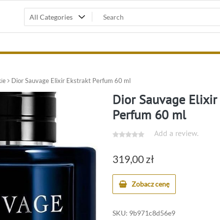
ie
Dior Sauvage Elixir Ekstrakt Perfum 60 ml
Dior Sauvage Elixir
Perfum 60 ml
Add a review.
319,00
zł
Zobacz cenę
SKU:
9b971c8d56e9