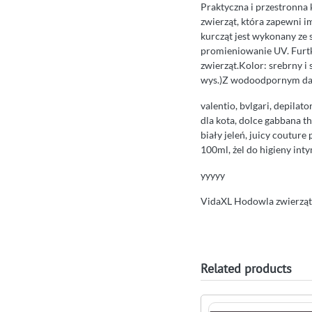
Praktyczna i przestronna 
zwierząt, która zapewni i
kurcząt jest wykonany ze 
promieniowanie UV. Furtk
zwierząt.Kolor: srebrny i 
wys.)Z wodoodpornym da
valentio, bvlgari, depilat
dla kota, dolce gabbana th
biały jeleń, juicy couture
100ml, żel do higieny int
yyyyy
VidaXL Hodowla zwierząt
Related products