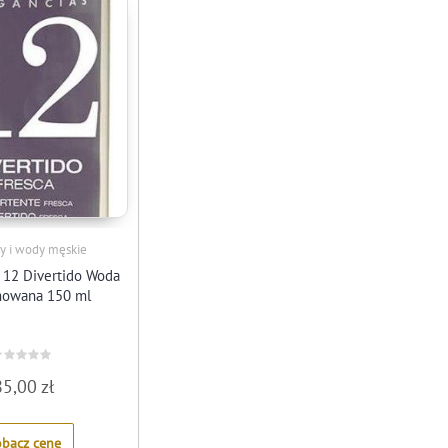
y i wody męskie
 12 Divertido Woda
mowana 150 ml
ated
85,00
zł
ut
f
obacz cenę