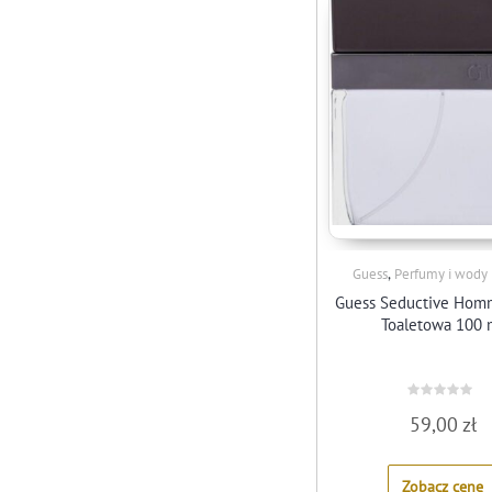
,
Guess
Perfumy i wody
Guess Seductive Ho
Toaletowa 100 
Rated
59,00
zł
0
out
of
5
Zobacz cenę