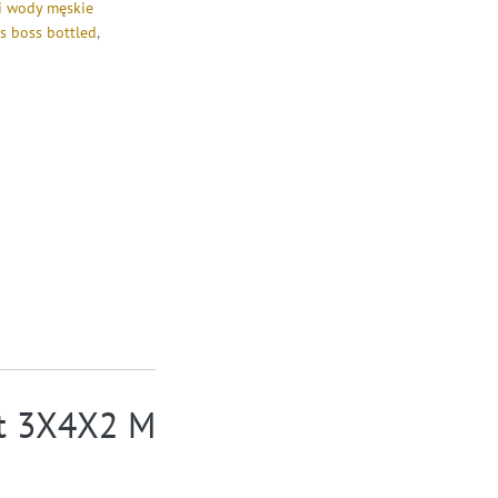
i wody męskie
s boss bottled
,
ąt 3X4X2 M