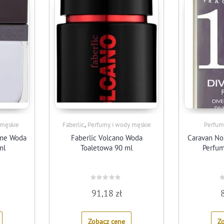
,
 męskie
Faberlic
Perfumy i wody męskie
Perfum
mme Woda
Faberlic Volcano Woda
Caravan No
ml
Toaletowa 90 ml
Perfu
Rated
R
91,18
zł
0
0
out
o
of
o
5
5
Zobacz cenę
Z