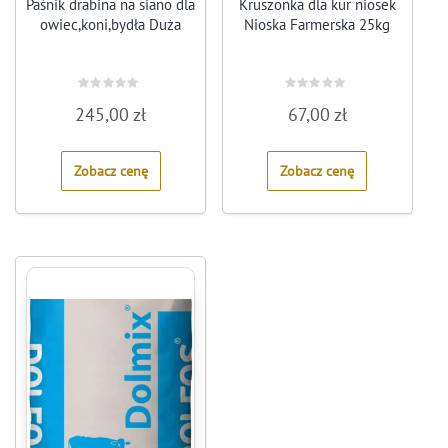
Paśnik drabina na siano dla
Kruszonka dla kur niosek
owiec,koni,bydła Duża
Nioska Farmerska 25kg
Rated
Rated
245,00
zł
67,00
zł
0
0
out
out
of
of
5
5
Zobacz cenę
Zobacz cenę