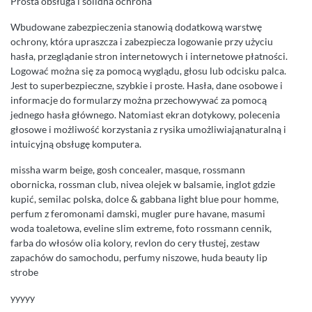
Prosta obsługa i solidna ochrona
Wbudowane zabezpieczenia stanowią dodatkową warstwę
ochrony, która upraszcza i zabezpiecza logowanie przy użyciu
hasła, przeglądanie stron internetowych i internetowe płatności.
Logować można się za pomocą wyglądu, głosu lub odcisku palca.
Jest to superbezpieczne, szybkie i proste. Hasła, dane osobowe i
informacje do formularzy można przechowywać za pomocą
jednego hasła głównego. Natomiast ekran dotykowy, polecenia
głosowe i możliwość korzystania z rysika umożliwiająnaturalną i
intuicyjną obsługę komputera.
missha warm beige, gosh concealer, masque, rossmann
obornicka, rossman club, nivea olejek w balsamie, inglot gdzie
kupić, semilac polska, dolce & gabbana light blue pour homme,
perfum z feromonami damski, mugler pure havane, masumi
woda toaletowa, eveline slim extreme, foto rossmann cennik,
farba do włosów olia kolory, revlon do cery tłustej, zestaw
zapachów do samochodu, perfumy niszowe, huda beauty lip
strobe
yyyyy