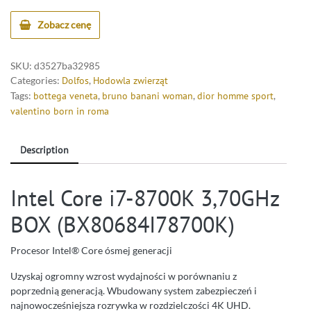
Zobacz cenę
SKU:
d3527ba32985
Categories:
Dolfos
,
Hodowla zwierząt
Tags:
bottega veneta
,
bruno banani woman
,
dior homme sport
,
valentino born in roma
Description
Intel Core i7-8700K 3,70GHz
BOX (BX80684I78700K)
Procesor Intel® Core ósmej generacji
Uzyskaj ogromny wzrost wydajności w porównaniu z
poprzednią generacją. Wbudowany system zabezpieczeń i
najnowocześniejsza rozrywka w rozdzielczości 4K UHD.