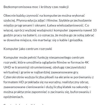
Bezkompromisowa moc i krótszy czas reakcji
Obecnie każdą czynność na komputerze można wykonać
szybciej. Płynna edycja zdjęć i filmów. Szybkie przechodzenie
między programami i oknami. Łatwa wielozadaniowość. Co
więcej, oprócz wyższej wydajności komputer zapewnia nawet 10
godzin pracy na baterii, co oznacza, że można go ze sobą zabrać
w dowolne miejsce, nie martwiąc się o kable i gniazdka.
Komputer jako centrum rozrywki
Komputer może pełnić funkcję niesamowitego centrum
rozrywki, które umożliwia oglądanie filmów w formacie 4K
UHD w transmisji strumieniowej, obsługę rzeczywistości
wirtualnej i granie w najbardziej zaawansowane gry.
Czterokrotnie wyższa liczba pikseli na ekranie w porównaniu z
formatem HD przekłada się na wyraźny, realistyczny obraz,
zaawansowane cieniowanie i dużą liczbą klatek na sekundę –
można praktycznie zapomnieć o zacinaniu się, buforowaniu i
opóźnieniach.