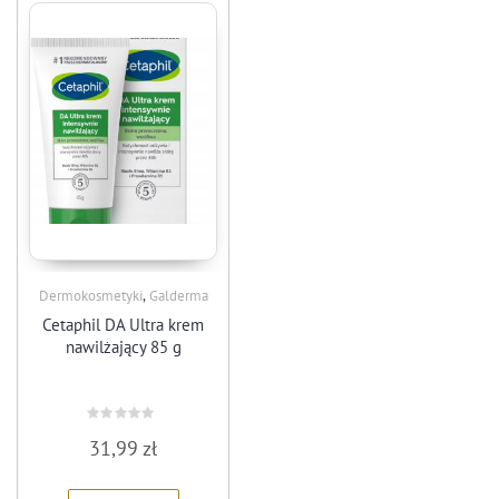
,
Dermokosmetyki
Galderma
Cetaphil DA Ultra krem
nawilżający 85 g
Rated
31,99
zł
0
out
of
5