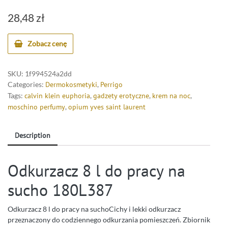
28,48
zł
Zobacz cenę
SKU:
1f994524a2dd
Categories:
Dermokosmetyki
,
Perrigo
Tags:
calvin klein euphoria
,
gadzety erotyczne
,
krem na noc
,
moschino perfumy
,
opium yves saint laurent
Description
Odkurzacz 8 l do pracy na
sucho 180L387
Odkurzacz 8 l do pracy na suchoCichy i lekki odkurzacz
przeznaczony do codziennego odkurzania pomieszczeń. Zbiornik