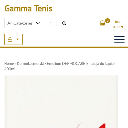
Skip
Gamma Tenis
to
content
0
Total
0,00
zł
Home
Dermokosmetyki
Emolium DERMOCARE Emulsja do kąpieli
400ml