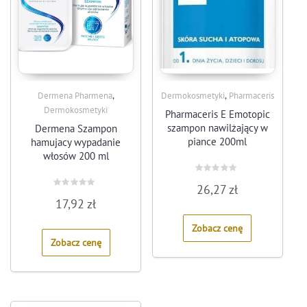
,
,
Dermena Pharmena
Dermokosmetyki
Pharmaceris
Dermokosmetyki
Pharmaceris E Emotopic
szampon nawilżający w
Dermena Szampon
piance 200ml
hamujacy wypadanie
włosów 200 ml
Rated
26,27
zł
0
Rated
out
17,92
zł
0
of
out
5
of
Zobacz cenę
5
Zobacz cenę