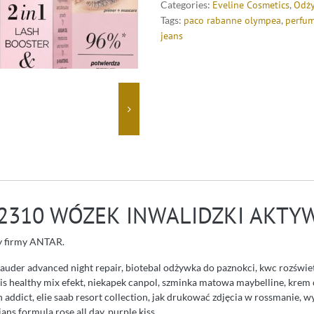
Categories:
Eveline Cosmetics
,
Odży
Tags:
paco rabanne olympea
,
perfum
jeans
2310 WÓZEK INWALIDZKI AKTY
y firmy ANTAR.
lauder advanced night repair, biotebal odżywka do paznokci, kwc rozświ
ois healthy mix efekt, niekapek canpol, szminka matowa maybelline, krem 
n addict, elie saab resort collection, jak drukować zdjęcia w rossmanie,
ians formula rose all day, purple kiss