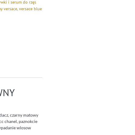
wki i serum do rzęs
y versace
,
versace blue
WNY
etlacz, czarny matowy
cc chanel, paznokcie
 wypadanie wlosow