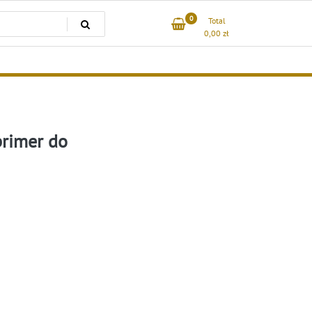
0
Total
0,00
zł
primer do