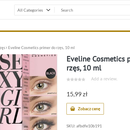
zęs
Eveline Cosmetics primer do rzęs, 10 ml
Eveline Cosmetics 
rzęs, 10 ml
Add a review.
15,99
zł
Zobacz cenę
SKU:
afbdfe10b191