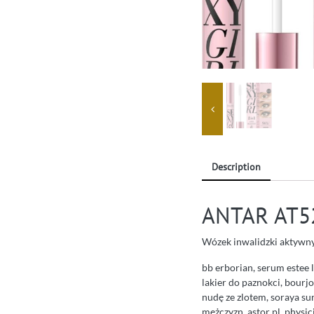
Description
ANTAR AT5
Wózek inwalidzki aktywn
bb erborian, serum estee 
lakier do paznokci, bourj
nudę ze zlotem, soraya su
mężczyzn, astor pl, physic