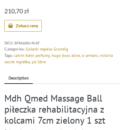
210,70
zł
Zobacz cenę
SKU:
6f4da6bc4cbf
Categories:
Golarki męskie
,
Grundig
Tags:
calvin klein perfumy
,
hugo boss alive
,
si armani
,
victoria
secret mgiełka
,
ysl libre
Description
Mdh Qmed Massage Ball
piłeczka rehabilitacyjna z
kolcami 7cm zielony 1 szt