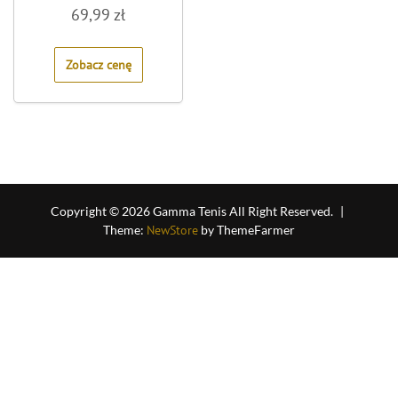
Rated
69,99
zł
0
out
of
5
Zobacz cenę
Copyright © 2026 Gamma Tenis All Right Reserved.
|
Theme:
NewStore
by ThemeFarmer