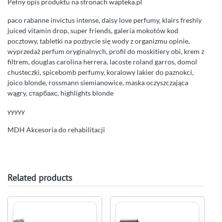
Pełny opis produktu na stronach wapteka.pl
paco rabanne invictus intense, daisy love perfumy, klairs freshly
juiced vitamin drop, super friends, galeria mokotów kod
pocztowy, tabletki na pozbycie się wody z organizmu opinie,
wyprzedaż perfum oryginalnych, profil do moskitiery obi, krem z
filtrem, douglas carolina herrera, lacoste roland garros, domol
chusteczki, spicebomb perfumy, koralowy lakier do paznokci,
joico blonde, rossmann siemianowice, maska oczyszczająca
wągry, старбакс, highlights blonde
yyyyy
MDH Akcesoria do rehabilitacji
Related products