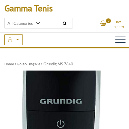
Skip
Gamma Tenis
to
content
0
Total
0,00
zł
Home
Golarki męskie
Grundig MS 7640