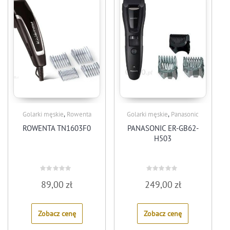
,
,
Golarki męskie
Rowenta
Golarki męskie
Panasonic
ROWENTA TN1603F0
PANASONIC ER-GB62-
H503
Rated
Rated
89,00
zł
249,00
zł
0
0
out
out
of
of
5
5
Zobacz cenę
Zobacz cenę