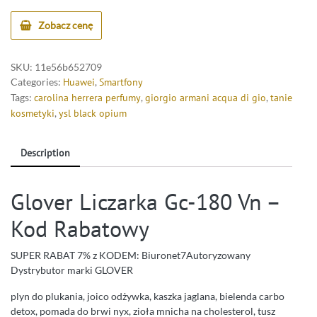
Zobacz cenę
SKU:
11e56b652709
Categories:
Huawei
,
Smartfony
Tags:
carolina herrera perfumy
,
giorgio armani acqua di gio
,
tanie
kosmetyki
,
ysl black opium
Description
Glover Liczarka Gc-180 Vn –
Kod Rabatowy
SUPER RABAT 7% z KODEM: Biuronet7Autoryzowany
Dystrybutor marki GLOVER
plyn do plukania, joico odżywka, kaszka jaglana, bielenda carbo
detox, pomada do brwi nyx, zioła mnicha na cholesterol, tusz