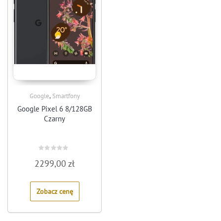
,
Google
Smartfony
Google Pixel 6 8/128GB
Czarny
Rated
2299,00
zł
0
out
of
5
Zobacz cenę