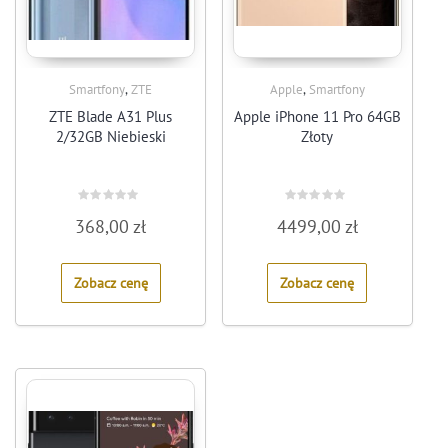
,
,
Smartfony
ZTE
Apple
Smartfony
ZTE Blade A31 Plus
Apple iPhone 11 Pro 64GB
2/32GB Niebieski
Złoty
Rated
Rated
368,00
zł
4499,00
zł
0
0
out
out
of
of
5
5
Zobacz cenę
Zobacz cenę