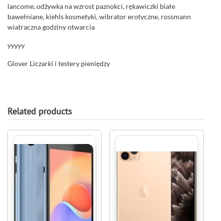
lancome, odżywka na wzrost paznokci, rękawiczki białe
bawełniane, kiehls kosmetyki, wibrator erotyczne, rossmann
wiatraczna godziny otwarcia
yyyyy
Glover Liczarki i testery pieniędzy
Related products