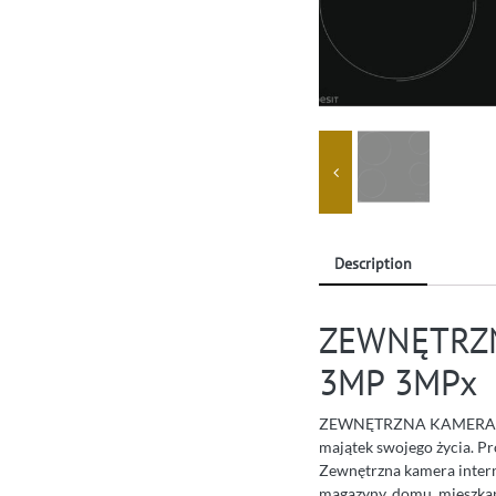
Description
ZEWNĘTRZN
3MP 3MPx
ZEWNĘTRZNA KAMERA OB
majątek swojego życia. P
Zewnętrzna kamera intern
magazyny, domu, mieszkani