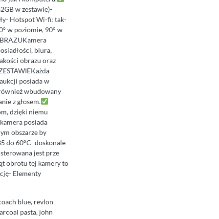
2GB w zestawie)-
y- Hotspot Wi-fi: tak-
70° w poziomie, 90° w
BRAZUKamera
siadłości, biura,
akości obrazu oraz
ZESTAWIEKażda
aukcji posiada w
a również wbudowany
anie z głosem.
m, dzięki niemu
 kamera posiada
nym obszarze by
35 do 60°C- doskonale
sterowana jest prze
t obrotu tej kamery to
cję- Elementy
coach blue, revlon
arcoal pasta, john