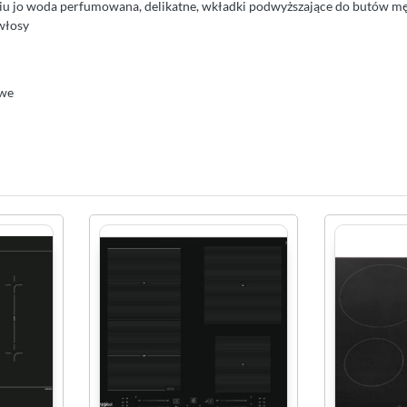
liu jo woda perfumowana, delikatne, wkładki podwyższające do butów męs
włosy
owe