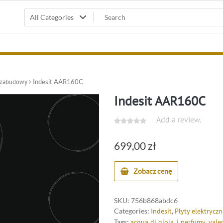
o zabudowy
Indesit AAR160C
Indesit AAR160C
Add a review.
699,00
zł
Zobacz cenę
SKU:
756b868abdc6
Categories:
Indesit
,
Płyty elektryc
Tags:
acqua di gioia
,
i perfumy
,
vale