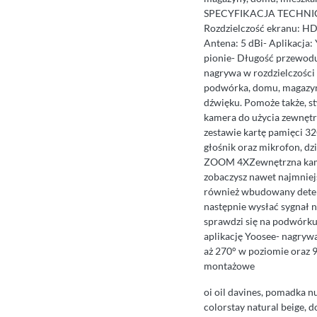
SPECYFIKACJA TECHNICZNA
Rozdzielczość ekranu: HD 
Antena: 5 dBi- Aplikacja:
pionie- Długość przewodu
nagrywa w rozdzielczości
podwórka, domu, magazynu
dźwięku. Pomoże także, s
kamera do użycia zewnętr
zestawie kartę pamięci 3
głośnik oraz mikrofon, dz
ZOOM 4XZewnętrzna kamera
zobaczysz nawet najmniej
również wbudowany detek
następnie wysłać sygnał n
sprawdzi się na podwórku
aplikację Yoosee- nagryw
aż 270° w poziomie oraz 
montażowe
oi oil davines, pomadka n
colorstay natural beige, 