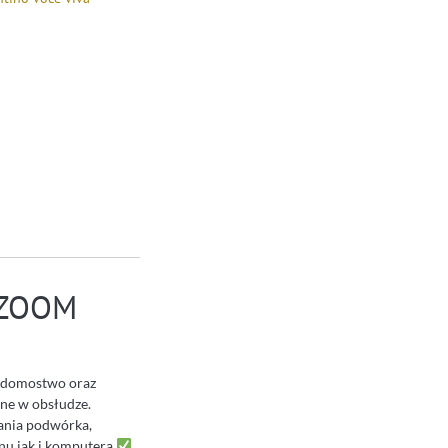
 ZOOM
domostwo oraz
ane w obsłudze.
wania podwórka,
nu jak i komputera.