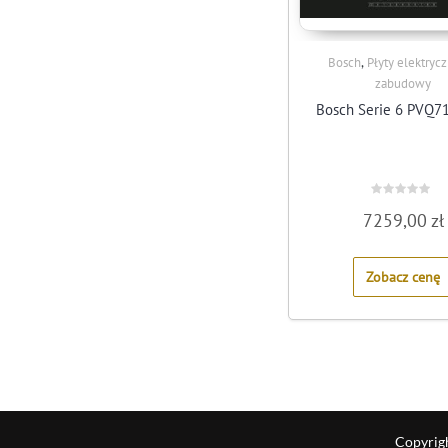
,
Bosch
Płyty elektryc
zabudowy
Bosch Serie 6 PVQ7
Rated
7259,00
zł
0
out
of
5
Zobacz cenę
Copyrig