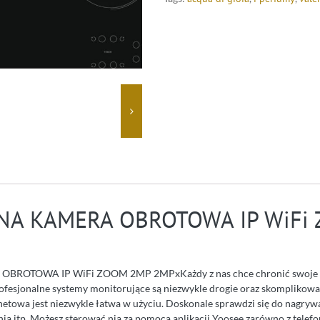
A KAMERA OBROTOWA IP WiFi
ROTOWA IP WiFi ZOOM 2MP 2MPxKażdy z nas chce chronić swoje 
rofesjonalne systemy monitorujące są niezwykle drogie oraz skomplikow
etowa jest niezwykle łatwa w użyciu. Doskonale sprawdzi się do nagry
a itp. Możesz sterować nią za pomocą aplikacji Yoosee zarówno z telefo