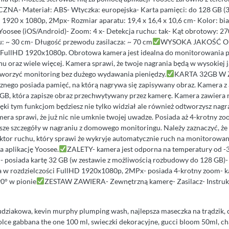
- Materiał: ABS- Wtyczka: europejska- Karta pamięci: do 128 GB (3
1920 x 1080p, 2Mpx- Rozmiar aparatu: 19,4 x 16,4 x 10,6 cm- Kolor: biał
 Yoosee (iOS/Android)- Zoom: 4 x- Detekcja ruchu: tak- Kąt obrotowy: 2
: ~ 30 cm- Długość przewodu zasilacza: ~ 70 cm
WYSOKA JAKOŚĆ O
 FullHD 1920x1080p. Obrotowa kamera jest idealna do monitorowania po
 oraz wiele więcej. Kamera sprawi, że twoje nagrania będą w wysokiej j
tworzyć monitoring bez dużego wydawania pieniędzy.
KARTA 32GB W 
znego posiada pamięć, na którą nagrywa się zapisywany obraz. Kamera z 
2GB, która zapisze obraz przechwytywany przez kamerę. Kamera zawier
ięki tym funkcjom będziesz nie tylko widział ale również odtworzysz nagr
 sprawi, że już nic nie umknie twojej uwadze. Posiada aż 4-krotny zoo
sze szczegóły w nagraniu z domowego monitoringu. Należy zaznaczyć, że
tor ruchu, który sprawi że wykryje automatycznie ruch na monitorowa
a aplikację Yoosee.
ZALETY- kamera jest odporna na temperatury od -
- posiada kartę 32 GB (w zestawie z możliwością rozbudowy do 128 GB)- 
a w rozdzielczości FullHD 1920x1080p, 2MPx- posiada 4-krotny zoom- ką
90° w pionie
ZESTAW ZAWIERA- Zewnętrzną kamerę- Zasilacz- Instruk
udziakowa, kevin murphy plumping wash, najlepsza maseczka na trądzik, 
dolce gabbana the one 100 ml, swieczki dekoracyjne, gucci bloom 50ml, ch