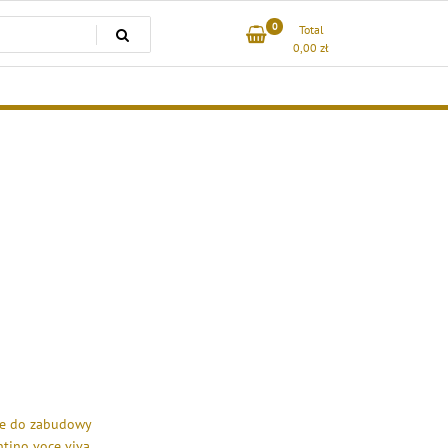
0
Total
0,00
zł
zne do zabudowy
ntino voce viva