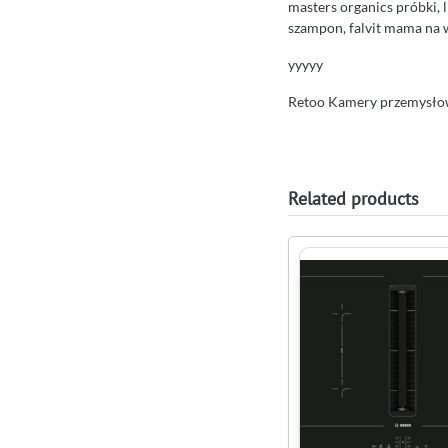
masters organics próbki, 
szampon, falvit mama na 
yyyyy
Retoo Kamery przemysł
Related products