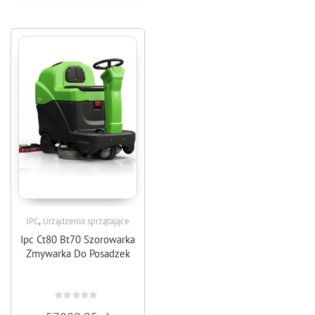
,
IPC
Urządzenia sprzątające
Ipc Ct80 Bt70 Szorowarka
Zmywarka Do Posadzek
Rated