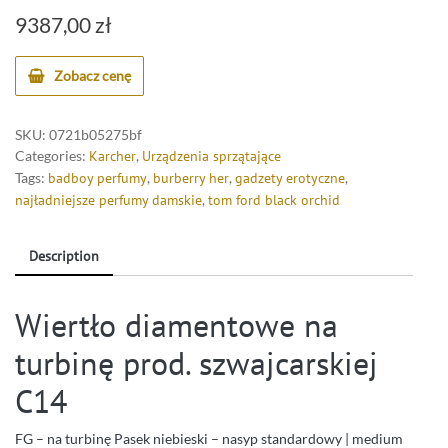
9387,00
zł
Zobacz cenę
SKU:
0721b05275bf
Categories:
Karcher
,
Urządzenia sprzątające
Tags:
badboy perfumy
,
burberry her
,
gadzety erotyczne
,
najładniejsze perfumy damskie
,
tom ford black orchid
Description
Wiertło diamentowe na
turbinę prod. szwajcarskiej
C14
FG – na turbinę Pasek niebieski – nasyp standardowy | medium