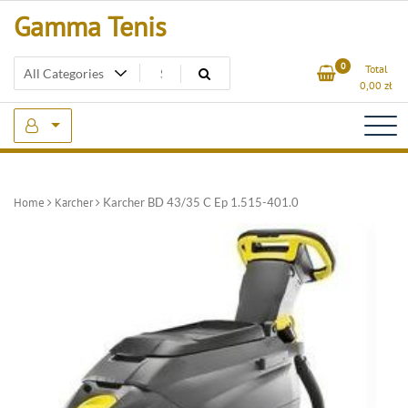
Skip
Gamma Tenis
to
content
0
Total
0,00
zł
Home
Karcher
Karcher BD 43/35 C Ep 1.515-401.0