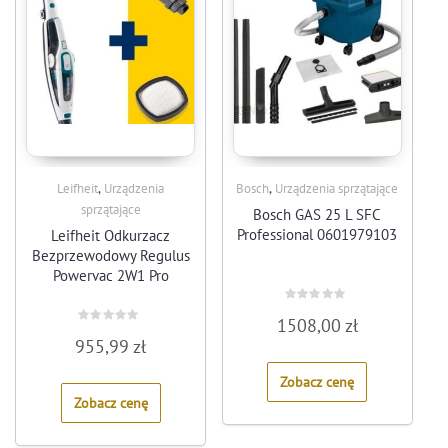
,
,
Leifheit
Urządzenia
Bosch
Urządzenia sprzątające
sprzątające
Bosch GAS 25 L SFC
Professional 0601979103
Leifheit Odkurzacz
Bezprzewodowy Regulus
Powervac 2W1 Pro
Rated
1508,00
zł
0
Rated
out
955,99
zł
0
of
out
5
of
Zobacz cenę
5
Zobacz cenę