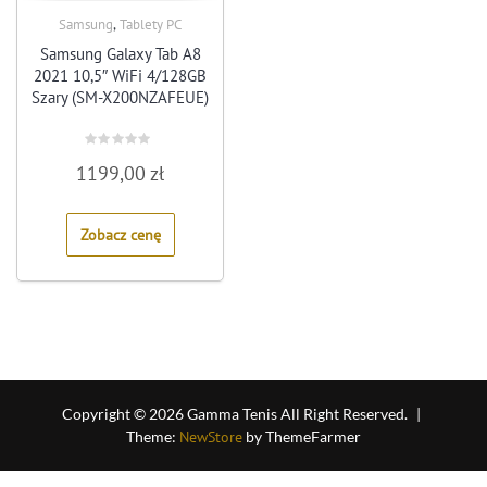
,
Samsung
Tablety PC
Samsung Galaxy Tab A8
2021 10,5″ WiFi 4/128GB
Szary (SM-X200NZAFEUE)
Rated
1199,00
zł
0
out
of
5
Zobacz cenę
Copyright © 2026 Gamma Tenis All Right Reserved.
|
Theme:
NewStore
by ThemeFarmer