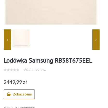
Lodówka Samsung RB38T675EEL
Add a review.
2449,99
zł
Zobacz cenę