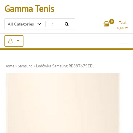
Skip
Gamma Tenis
to
content
0
Total
0,00
zł
Home
Samsung
Lodówka Samsung RB38T675EEL