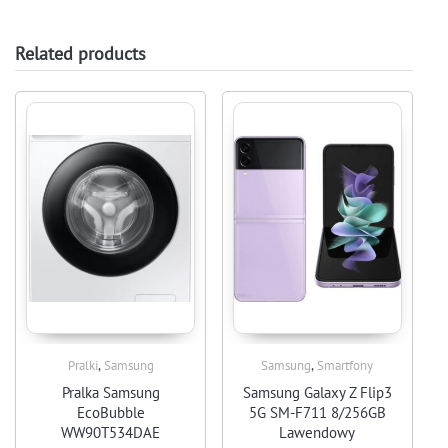
Related products
,
,
Pralki
Samsung
Samsung
Smartfony
Pralka Samsung
Samsung Galaxy Z Flip3
EcoBubble
5G SM-F711 8/256GB
WW90T534DAE
Lawendowy