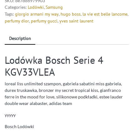
SKU:
be7dd8979903
Categories:
Lodówki
,
Samsung
Tags:
giorgio armani my way
,
hugo boss
,
la vie est belle lancome
,
perfumy dior
,
perfumy gucci
,
yves saint laurent
Description
Lodówka Bosch Serie 4
KGV33VLEA
loreal liss unlimited szampon, gabriela sabatini miss gabriela,
durex truskawka, bronzer my secret tropical kiss, gianfranco
ferre in the mood for love, silikonowe podkładki, estee lauder
double wear alabaster, adidas team
yyyyy
Bosch Lodówki