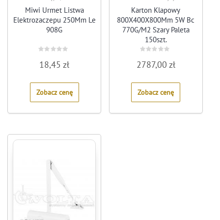
Miwi Urmet Listwa
Karton Klapowy
Elektrozaczepu 250Mm Le
800X400X800Mm 5W Bc
908G
770G/M2 Szary Paleta
150szt.
Rated
Rated
18,45
zł
2787,00
zł
0
0
out
out
of
of
5
5
Zobacz cenę
Zobacz cenę