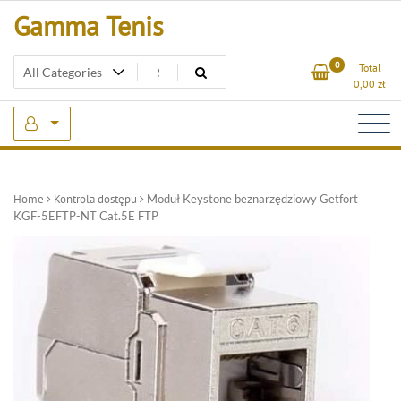
Skip
Gamma Tenis
to
content
0
Total
0,00
zł
Home
Kontrola dostępu
Moduł Keystone beznarzędziowy Getfort
KGF-5EFTP-NT Cat.5E FTP