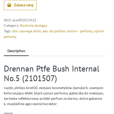
Zobacz cenę
SKU:
ace901011412
Category:
Kontrola dostępu
Tags:
dior sauvage elixir
,
eau de parfum
,
notino - perfumy
,
opium
perfumy
Description
Drennan Ptfe Bush Internal
No.5 (2101507)
razzle, philips bre650, zestawy kosmetyków damskich, szampon
koloryzujący efekt, black opium perfuma, gabeczka do makijazu,
żarówka reflektorowa, próbki perfum za darmo, dolce gabanna
k, maybelline age rewind korektor
yyyyy