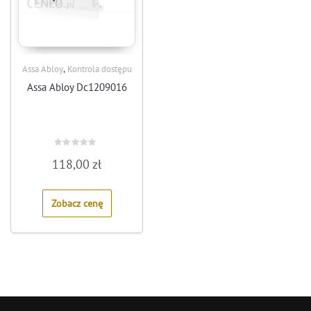
,
Assa Abloy
Kontrola dostępu
Assa Abloy Dc1209016
Rated
118,00
zł
0
out
of
5
Zobacz cenę