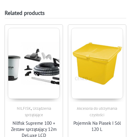
Related products
,
NILFISK
Urządzenia
Akcesoria do utrzymania
sprzątające
czystości
Nilfisk Supreme 100 +
Pojemnik Na Piasek I Sól
Zestaw sprzątający 12m
120 L
DeLuxe LCD