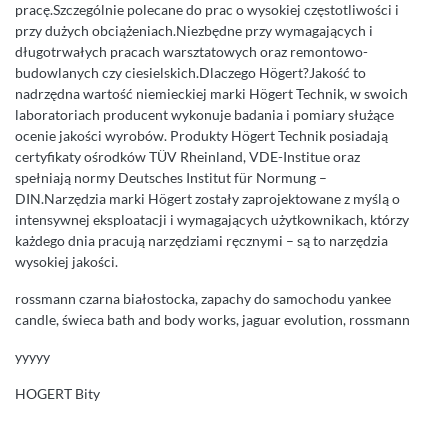
pracę.Szczególnie polecane do prac o wysokiej częstotliwości i
przy dużych obciążeniach.Niezbędne przy wymagających i
długotrwałych pracach warsztatowych oraz remontowo-
budowlanych czy ciesielskich.Dlaczego Högert?Jakość to
nadrzędna wartość niemieckiej marki Högert Technik, w swoich
laboratoriach producent wykonuje badania i pomiary służące
ocenie jakości wyrobów. Produkty Högert Technik posiadają
certyfikaty ośrodków TÜV Rheinland, VDE-Institue oraz
spełniają normy Deutsches Institut für Normung –
DIN.Narzędzia marki Högert zostały zaprojektowane z myślą o
intensywnej eksploatacji i wymagających użytkownikach, którzy
każdego dnia pracują narzędziami ręcznymi – są to narzędzia
wysokiej jakości.
rossmann czarna białostocka, zapachy do samochodu yankee
candle, świeca bath and body works, jaguar evolution, rossmann
yyyyy
HOGERT Bity