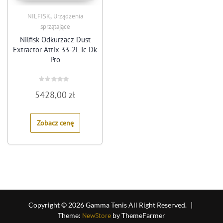
,
NILFISK
Urządzenia
sprzątające
Nilfisk Odkurzacz Dust
Extractor Attix 33-2L Ic Dk
Pro
Rated
5428,00
zł
0
out
of
5
Zobacz cenę
Copyright © 2026 Gamma Tenis All Right Reserved.
|
Theme:
NewStore
by ThemeFarmer