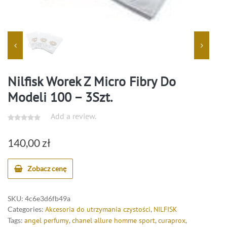
Nilfisk Worek Z Micro Fibry Do
Modeli 100 – 3Szt.
Add a review.
140,00
zł
Zobacz cenę
SKU:
4c6e3d6fb49a
Categories:
Akcesoria do utrzymania czystości
,
NILFISK
Tags:
angel perfumy
,
chanel allure homme sport
,
curaprox
,