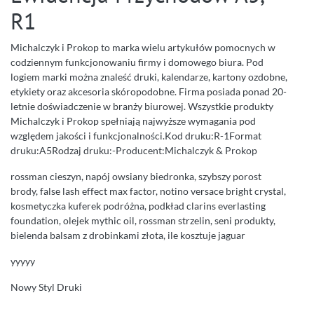
R1
Michalczyk i Prokop to marka wielu artykułów pomocnych w
codziennym funkcjonowaniu firmy i domowego biura. Pod
logiem marki można znaleść druki, kalendarze, kartony ozdobne,
etykiety oraz akcesoria skóropodobne. Firma posiada ponad 20-
letnie doświadczenie w branży biurowej. Wszystkie produkty
Michalczyk i Prokop spełniają najwyższe wymagania pod
względem jakości i funkcjonalności.Kod druku:R-1Format
druku:A5Rodzaj druku:-Producent:Michalczyk & Prokop
rossman cieszyn, napój owsiany biedronka, szybszy porost
brody, false lash effect max factor, notino versace bright crystal,
kosmetyczka kuferek podróżna, podkład clarins everlasting
foundation, olejek mythic oil, rossman strzelin, seni produkty,
bielenda balsam z drobinkami złota, ile kosztuje jaguar
yyyyy
Nowy Styl Druki