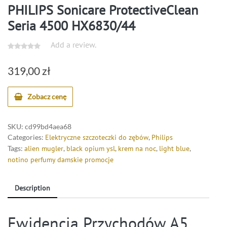
PHILIPS Sonicare ProtectiveClean
Seria 4500 HX6830/44
Add a review.
319,00
zł
Zobacz cenę
SKU:
cd99bd4aea68
Categories:
Elektryczne szczoteczki do zębów
,
Philips
Tags:
alien mugler
,
black opium ysl
,
krem na noc
,
light blue
,
notino perfumy damskie promocje
Description
Ewidencja Przychodów A5,