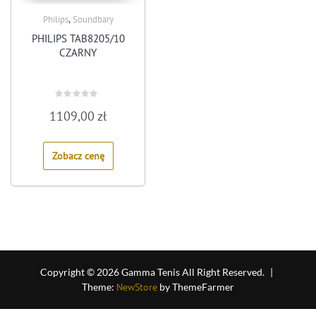
,
Philips
Soundbary
PHILIPS TAB8205/10
CZARNY
Rated
1109,00
zł
0
out
of
5
Zobacz cenę
Copyright © 2026 Gamma Tenis All Right Reserved.
|
Theme:
NewStore
by ThemeFarmer