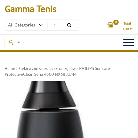
Skip
Gamma Tenis
to
content
0
Total
0,00
zł
Home
Elektryczne szczoteczki do zębów
PHILIPS Sonicare
ProtectiveClean Seria 4500 HX6830/44