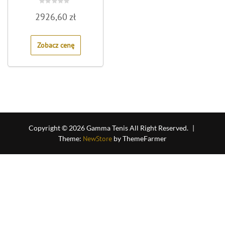
Rated
2926,60
zł
0
out
of
5
Zobacz cenę
Copyright © 2026 Gamma Tenis All Right Reserved.
|
Theme:
NewStore
by ThemeFarmer