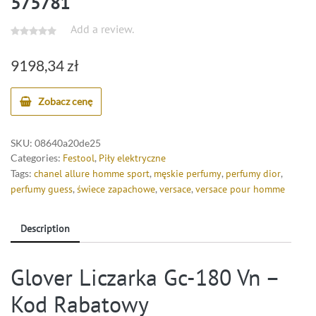
575781
Add a review.
9198,34
zł
Zobacz cenę
SKU:
08640a20de25
Categories:
Festool
,
Piły elektryczne
Tags:
chanel allure homme sport
,
męskie perfumy
,
perfumy dior
,
perfumy guess
,
świece zapachowe
,
versace
,
versace pour homme
Description
Glover Liczarka Gc-180 Vn –
Kod Rabatowy