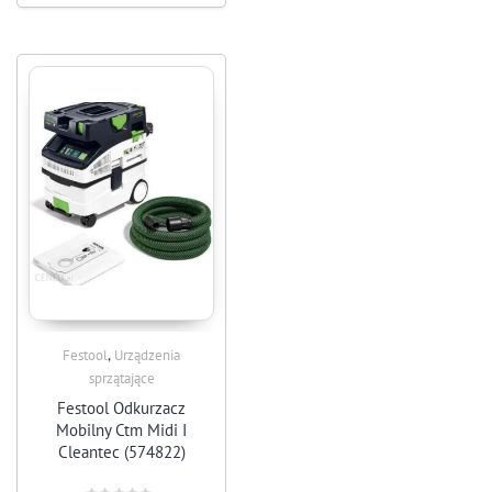
,
Festool
Urządzenia
sprzątające
Festool Odkurzacz
Mobilny Ctm Midi I
Cleantec (574822)