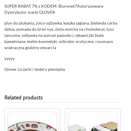
SUPER RABAT 7% z KODEM: Biuronet7Autoryzowany
Dystrybutor marki GLOVER
plyn do plukania, joico odżywka, kaszka jaglana, bielenda carbo
detox, pomada do brwi nyx, zioła mnicha na cholesterol, tusz
lancome, odżywka na wzrost paznokci, rękawiczki białe
bawełniane, kiehls kosmetyki, wibrator erotyczne, rossmann
wiatraczna godziny otwarcia
yyyyy
Glover Liczarki i testery pieniędzy
Related products