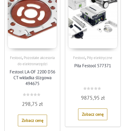
,
,
Festool
Pozostałe akcesoria
Festool
Piły elektryczne
do elektronarzędzi
Piła Festool 577371
Festool LA-OF 2200 D36
CT wkładka ślizgowa
494675
Rated
9875,95
zł
0
Rated
out
298,75
zł
0
of
out
5
of
Zobacz cenę
5
Zobacz cenę