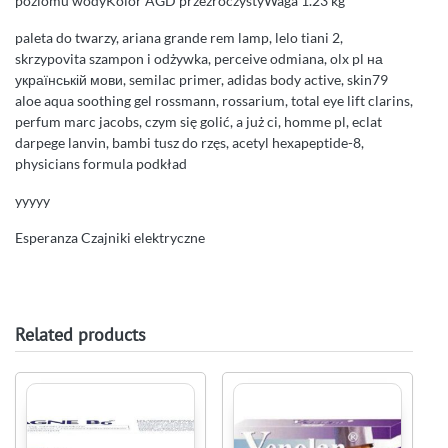
poziomu wodyKolor AGD przezroczystyWaga 1.23 kg
paleta do twarzy, ariana grande rem lamp, lelo tiani 2,
skrzypovita szampon i odżywka, perceive odmiana, olx pl на
українській мови, semilac primer, adidas body active, skin79
aloe aqua soothing gel rossmann, rossarium, total eye lift clarins,
perfum marc jacobs, czym się golić, a już ci, homme pl, eclat
darpege lanvin, bambi tusz do rzęs, acetyl hexapeptide-8,
physicians formula podkład
yyyyy
Esperanza Czajniki elektryczne
Related products