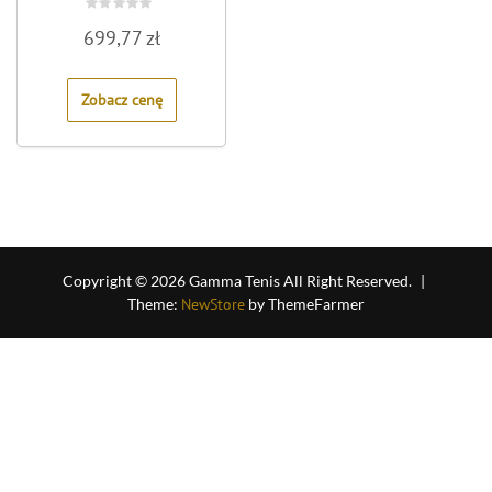
Rated
699,77
zł
0
out
of
5
Zobacz cenę
Copyright © 2026 Gamma Tenis All Right Reserved.
|
Theme:
NewStore
by ThemeFarmer