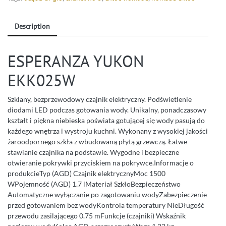
Description
ESPERANZA YUKON
EKK025W
Szklany, bezprzewodowy czajnik elektryczny. Podświetlenie
diodami LED podczas gotowania wody. Unikalny, ponadczasowy
kształt i piękna niebieska poświata gotującej się wody pasują do
każdego wnętrza i wystroju kuchni. Wykonany z wysokiej jakości
żaroodpornego szkła z wbudowaną płytą grzewczą. Łatwe
stawianie czajnika na podstawie. Wygodne i bezpieczne
otwieranie pokrywki przyciskiem na pokrywce.Informacje o
produkcieTyp (AGD) Czajnik elektrycznyMoc 1500
WPojemność (AGD) 1.7 lMateriał SzkłoBezpieczeństwo
Automatyczne wyłączanie po zagotowaniu wodyZabezpieczenie
przed gotowaniem bez wodyKontrola temperatury NieDługość
przewodu zasilającego 0.75 mFunkcje (czajniki) Wskaźnik