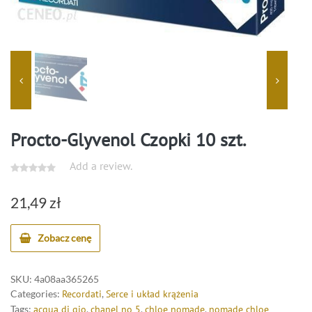
Procto-Glyvenol Czopki 10 szt.
Add a review.
21,49
zł
Zobacz cenę
SKU:
4a08aa365265
Categories:
Recordati
,
Serce i układ krążenia
Tags:
acqua di gio
,
chanel no 5
,
chloe nomade
,
nomade chloe