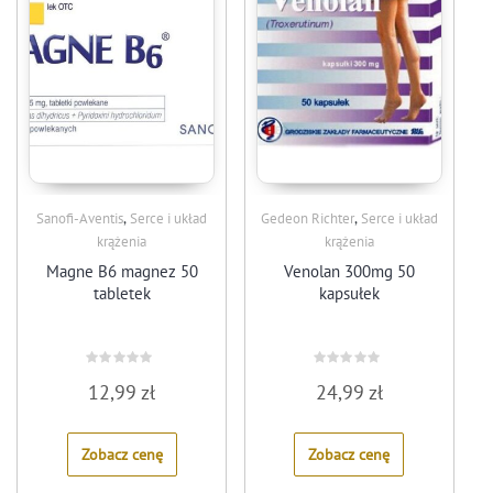
,
,
Sanofi-Aventis
Serce i układ
Gedeon Richter
Serce i układ
krążenia
krążenia
Magne B6 magnez 50
Venolan 300mg 50
tabletek
kapsułek
Rated
Rated
12,99
zł
24,99
zł
0
0
out
out
of
of
5
5
Zobacz cenę
Zobacz cenę