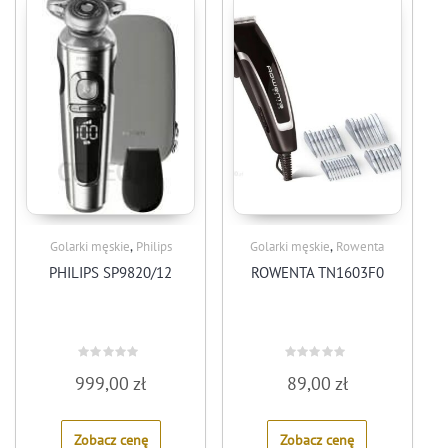
,
,
Golarki męskie
Philips
Golarki męskie
Rowenta
PHILIPS SP9820/12
ROWENTA TN1603F0
Rated
Rated
999,00
zł
89,00
zł
0
0
out
out
of
of
5
5
Zobacz cenę
Zobacz cenę