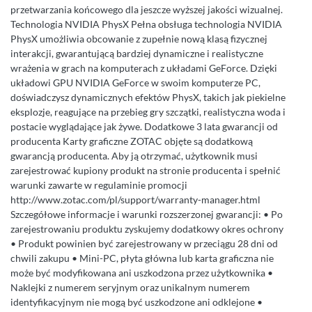
przetwarzania końcowego dla jeszcze wyższej jakości wizualnej.
Technologia NVIDIA PhysX Pełna obsługa technologia NVIDIA
PhysX umożliwia obcowanie z zupełnie nową klasą fizycznej
interakcji, gwarantującą bardziej dynamiczne i realistyczne
wrażenia w grach na komputerach z układami GeForce. Dzięki
układowi GPU NVIDIA GeForce w swoim komputerze PC,
doświadczysz dynamicznych efektów PhysX, takich jak piekielne
eksplozje, reagujące na przebieg gry szczątki, realistyczna woda i
postacie wyglądające jak żywe. Dodatkowe 3 lata gwarancji od
producenta Karty graficzne ZOTAC objęte są dodatkową
gwarancją producenta. Aby ją otrzymać, użytkownik musi
zarejestrować kupiony produkt na stronie producenta i spełnić
warunki zawarte w regulaminie promocji
http://www.zotac.com/pl/support/warranty-manager.html
Szczegółowe informacje i warunki rozszerzonej gwarancji: • Po
zarejestrowaniu produktu zyskujemy dodatkowy okres ochrony
• Produkt powinien być zarejestrowany w przeciągu 28 dni od
chwili zakupu • Mini-PC, płyta główna lub karta graficzna nie
może być modyfikowana ani uszkodzona przez użytkownika •
Naklejki z numerem seryjnym oraz unikalnym numerem
identyfikacyjnym nie mogą być uszkodzone ani odklejone •