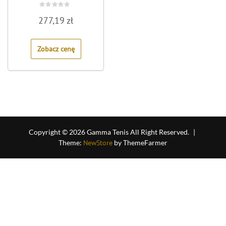
Rated
277,19
zł
0
out
of
5
Zobacz cenę
Copyright © 2026 Gamma Tenis All Right Reserved.
|
Theme:
NewStore
by ThemeFarmer