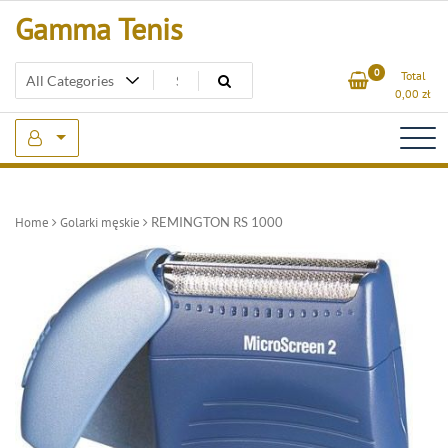
Skip
Gamma Tenis
to
content
0
Total
0,00
zł
Home
Golarki męskie
REMINGTON RS 1000