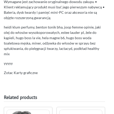
Wymagane jest zachowanie oryginalnego dowodu zakupu •
Klient reklamujący produkt musi być jego pierwszym nabywcą •
Bateria, dysk twardy i pamięć mini-PC oraz akcesoria nie są
objęte rozszerzoną gwarancją
heidi klum perfumy, benton tonik bha, joop femme opinie, jaki
olej do włosów wysokoporowatych, estee lauder pl, żele do
kąpieli, hugo boss la vie, hela magne b6, hugo boss woda
toaletowa męska, miner, odżywka do włosów w sprayu bez
spłukiwania, do pielęgnacji twarzy, lactacyd, podkład healthy
mix
yyyyy
Zotac Karty graficzne
Related products