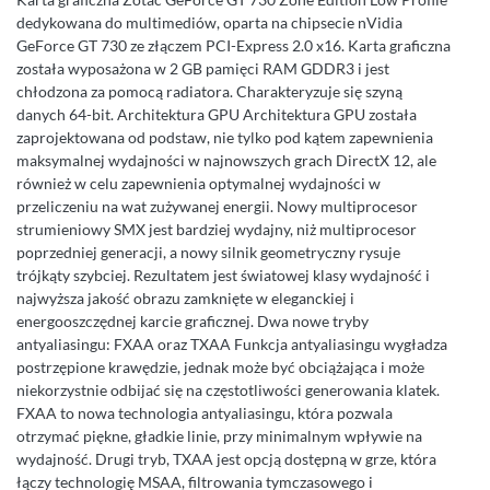
dedykowana do multimediów, oparta na chipsecie nVidia
GeForce GT 730 ze złączem PCI-Express 2.0 x16. Karta graficzna
została wyposażona w 2 GB pamięci RAM GDDR3 i jest
chłodzona za pomocą radiatora. Charakteryzuje się szyną
danych 64-bit. Architektura GPU Architektura GPU została
zaprojektowana od podstaw, nie tylko pod kątem zapewnienia
maksymalnej wydajności w najnowszych grach DirectX 12, ale
również w celu zapewnienia optymalnej wydajności w
przeliczeniu na wat zużywanej energii. Nowy multiprocesor
strumieniowy SMX jest bardziej wydajny, niż multiprocesor
poprzedniej generacji, a nowy silnik geometryczny rysuje
trójkąty szybciej. Rezultatem jest światowej klasy wydajność i
najwyższa jakość obrazu zamknięte w eleganckiej i
energooszczędnej karcie graficznej. Dwa nowe tryby
antyaliasingu: FXAA oraz TXAA Funkcja antyaliasingu wygładza
postrzępione krawędzie, jednak może być obciążająca i może
niekorzystnie odbijać się na częstotliwości generowania klatek.
FXAA to nowa technologia antyaliasingu, która pozwala
otrzymać piękne, gładkie linie, przy minimalnym wpływie na
wydajność. Drugi tryb, TXAA jest opcją dostępną w grze, która
łączy technologię MSAA, filtrowania tymczasowego i