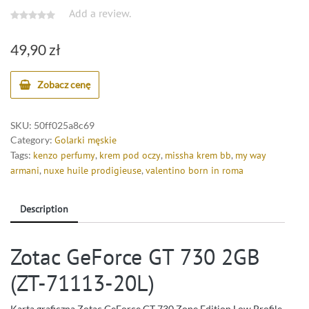
Add a review.
49,90
zł
Zobacz cenę
SKU:
50ff025a8c69
Category:
Golarki męskie
Tags:
kenzo perfumy
,
krem pod oczy
,
missha krem bb
,
my way
armani
,
nuxe huile prodigieuse
,
valentino born in roma
Description
Zotac GeForce GT 730 2GB
(ZT-71113-20L)
Karta graficzna Zotac GeForce GT 730 Zone Edition Low Profile