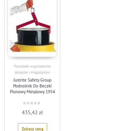
Pozostałe wyposażenie
sklepów i magazynów
Justrite Safety Group
Podnośnik Do Beczki
Pionowy Metalowy 1954
Rated
435,42
zł
0
out
of
5
Zobacz cenę