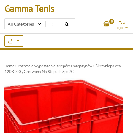
Skip
Gamma Tenis
to
content
0
Total
0,00
zł
Home
Pozostałe wyposażenie sklepów i magazynów
Skrzyniopaleta
120X100 , Czerwona Na Stopach Spk2C