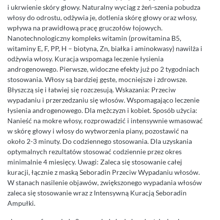
i ukrwienie skóry głowy. Naturalny wyciąg z żeń-szenia pobudza
włosy do odrostu, odżywia je, dotlenia skórę głowy oraz włosy,
wpływa na prawidłową pracę gruczołów łojowych.
Nanotechnologiczny kompleks witamin (prowitamina B5,
witaminy E, F, PP, H – biotyna, Zn, białka i aminokwasy) nawilża i
odżywia włosy. Kuracja wspomaga leczenie łysienia
androgenowego. Pierwsze, widoczne efekty już po 2 tygodniach
stosowania. Włosy są bardziej gęste, mocniejsze i zdrowsze.
Błyszczą się i łatwiej się rozczesują. Wskazania: Przeciw
wypadaniu i przerzedzaniu się włosów. Wspomagająco leczenie
łysienia androgenowego. Dla mężczyzn i kobiet. Sposób użycia:
Nanieść na mokre włosy, rozprowadzić i intensywnie wmasować
w skórę głowy i włosy do wytworzenia piany, pozostawić na
około 2-3 minuty. Do codziennego stosowania. Dla uzyskania
optymalnych rezultatów stosować codziennie przez okres
minimalnie 4 miesięcy. Uwagi: Zaleca się stosowanie całej
kuracji, łącznie z maską Seboradin Przeciw Wypadaniu włosów.
W stanach nasilenie objawów, zwiększonego wypadania włosów
zaleca się stosowanie wraz z Intensywną Kuracją Seboradin
Ampułki.