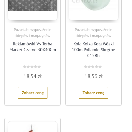
Pozostałe wyposażenie
Pozostałe wyposażenie
sklepów i magazynów
sklepów i magazynów
Reklamówki Vv Torba
Koła Kolka Koła Wózki
Market Czarne 30X40Cm
100m Poliamid Skrętne
C15Bh
Rated
Rated
18,54
zł
18,59
zł
0
0
out
out
of
of
5
5
Zobacz cenę
Zobacz cenę