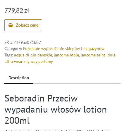
779,82
zł
Zobacz cenę
SKU:
4f79ae071b87
Category:
Pozostałe wyposażenie sklepów i magazynów
Tags:
acqua di gio damskie
,
lancome idole
,
lancome teint idole
ultra wear
,
my way perfumy
Description
Seboradin Przeciw
wypadaniu włosów lotion
200ml