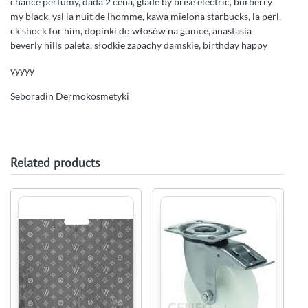
chance perfumy, dada 2 cena, glade by brise electric, burberry
my black, ysl la nuit de lhomme, kawa mielona starbucks, la perl,
ck shock for him, dopinki do włosów na gumce, anastasia
beverly hills paleta, słodkie zapachy damskie, birthday happy
yyyyy
Seboradin Dermokosmetyki
Related products