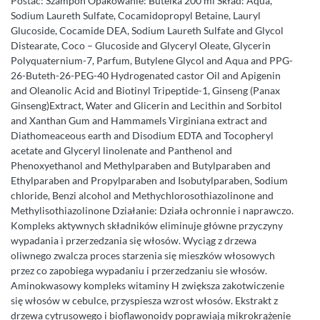
Postać: Szampon Opakowanie: Butelka 200 ml Skład: Aqua,
Sodium Laureth Sulfate, Cocamidopropyl Betaine, Lauryl
Glucoside, Cocamide DEA, Sodium Laureth Sulfate and Glycol
Distearate, Coco – Glucoside and Glyceryl Oleate, Glycerin
Polyquaternium-7, Parfum, Butylene Glycol and Aqua and PPG-
26-Buteth-26-PEG-40 Hydrogenated castor Oil and Apigenin
and Oleanolic Acid and Biotinyl Tripeptide-1, Ginseng (Panax
Ginseng)Extract, Water and Glicerin and Lecithin and Sorbitol
and Xanthan Gum and Hammamels Virginiana extract and
Diathomeaceous earth and Disodium EDTA and Tocopheryl
acetate and Glyceryl linolenate and Panthenol and
Phenoxyethanol and Methylparaben and Butylparaben and
Ethylparaben and Propylparaben and Isobutylparaben, Sodium
chloride, Benzi alcohol and Methychlorosothiazolinone and
Methylisothiazolinone Działanie: Działa ochronnie i naprawczo.
Kompleks aktywnych składników eliminuje główne przyczyny
wypadania i przerzedzania się włosów. Wyciąg z drzewa
oliwnego zwalcza proces starzenia się mieszków włosowych
przez co zapobiega wypadaniu i przerzedzaniu sie włosów.
Aminokwasowy kompleks witaminy H zwiększa zakotwiczenie
się włosów w cebulce, przyspiesza wzrost włosów. Ekstrakt z
drzewa cytrusowego i bioflawonoidy poprawiają mikrokrążenie