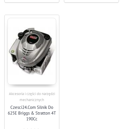
Akcesoria i części do narzędzi
mechanicznych
Czesci24.Com Silnik Do
625E Briggs & Stratton 4T
190Cc