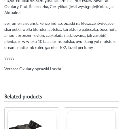
43,5Średnica: 56,8Długość zausznika: 140Zestaw zawiera:
Okulary, Etui, Ściereczka, Certyfikat (jeśli występuje)Kolekcja:
Aktualna
perfumeria gdańsk, kenzo indigo, opaski na kleszcze, świecące
skarpetki, wella blonder, apteka., korektor z gąbeczką, boss nuit, l
amour, bronzer revlon, czekolada nadziewana, jak zarobić
pieniądze w wieku 10 lat, clarins polska, pyunkang yul moisture
cream, matte ink ruler, garnier 102, lazell perfumy
yyyyy
Versace Okulary oprawki i szkła
Related products