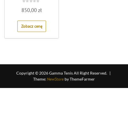
Rated
850,00
zł
0
out
of
5
Zobacz cenę
Copyright © 2026 Gamma Tenis All Right Reserved.
|
Theme:
NewStore
by ThemeFarmer