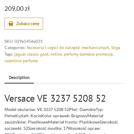
209,00
zł
Zobacz cenę
SKU:
029e5456e031
Categories:
Akcesoria i części do narzędzi mechanicznych
,
Stiga
Tags:
jaguar classic gold
,
notino perfumy damskie promocje
,
valentino perfumy
Description
Versace VE 3237 5208 52
Model okularów: VE 3237 5208 52Płeć: DamskieTyp:
PełneKształt: KocieKolor oprawek: BrązowyMateriał
zauszników: PlastikoweMateriał frontu: PlastikoweSzerokość
soczewki: 52Szerokość mostka: 17Wysokość opraw: