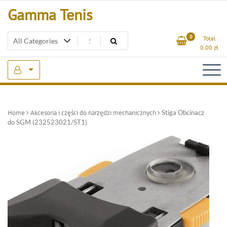
Skip
Gamma Tenis
to
content
0
Total
0,00
zł
Home
Akcesoria i części do narzędzi mechanicznych
Stiga Obcinacz
do SGM (232523021/ST1)