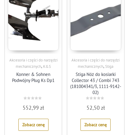
Akcesoria i części do narzędzi
Akcesoria i części do narzędzi
,
,
mechanicznych
K&S
mechanicznych
Stiga
Konner & Sohnen
Stiga Nóż do kosiarki
Podwójny Pług Ks Dp1
Collector 43 / Combi 743
(181004341/3, 1111-9142-
02)
Rated
Rated
552,99
zł
52,50
zł
0
0
out
out
of
of
5
5
Zobacz cenę
Zobacz cenę