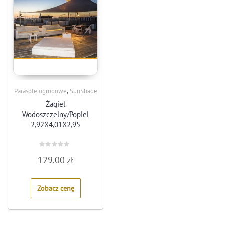
,
Parasole ogrodowe
SunShade
Żagiel
Wodoszczelny/Popiel
2,92X4,01X2,95
Rated
129,00
zł
0
out
of
5
Zobacz cenę