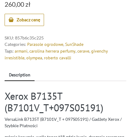
260,00
zł
Zobacz cenę
SKU:
857b6c35c225
Categories:
Parasole ogrodowe
,
SunShade
Tags:
armani
,
carolina herrera perfumy
,
cerave
,
givenchy
irresistible
,
olympea
,
roberto cavalli
Description
Xerox B7135T
(B7101V_T+097S05191)
VersaLink B7135T (B7101V_T + 097S05191) / Gadżety Xerox /
Szybkie Płatności
galeria karuzela, wella toner t18 gdzie kupic, drogeria rossmann