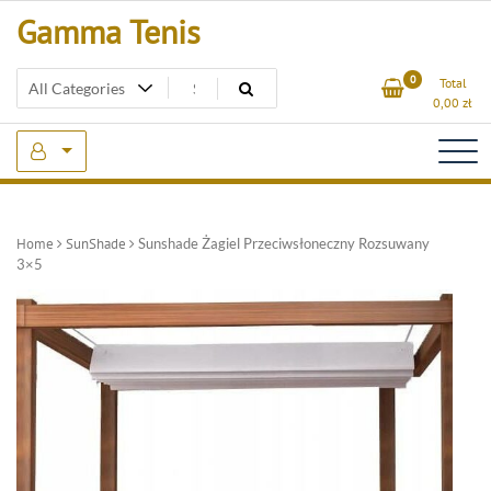
Skip
Gamma Tenis
to
content
0
Total
0,00
zł
Home
SunShade
Sunshade Żagiel Przeciwsłoneczny Rozsuwany
3×5