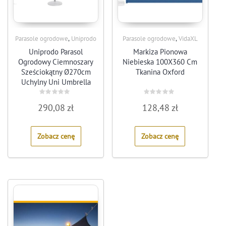
,
,
Parasole ogrodowe
Uniprodo
Parasole ogrodowe
VidaXL
Uniprodo Parasol
Markiza Pionowa
Ogrodowy Ciemnoszary
Niebieska 100X360 Cm
Sześciokątny Ø270cm
Tkanina Oxford
Uchylny Uni Umbrella
R270Dg N
Rated
Rated
290,08
zł
128,48
zł
0
0
out
out
of
of
5
5
Zobacz cenę
Zobacz cenę