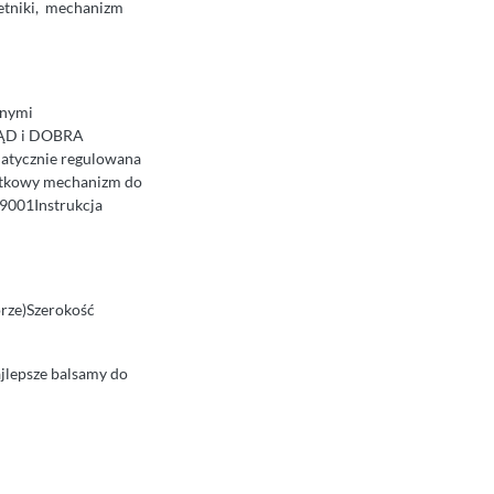
ietniki, mechanizm
anymi
LĄD i DOBRA
atycznie regulowana
tkowy mechanizm do
9001Instrukcja
rze)Szerokość
najlepsze balsamy do