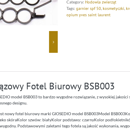
Category:
Hodowla zwierząt
Tags:
garnier spf 50
,
kosmetyczki
,
kr
opium yves saint laurent
rązowy Fotel Biurowy BSB003
EDIO model BSB003 to bardzo wygodne rozwiązanie, z wysokiej jakości s
snego designu.
jest nowy fotel biurowy marki GIOSEDIO model BSB003Model BSB003Ko
 eko skóraKolor szwów: białyKolor podstawy: czarnyKolor podłokietnikó
 wygodny. Podstawowymi zaletami tego fotela są jakość wykonania, wyg