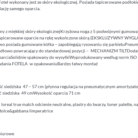
Fotel wykonany jest ze skóry ekologicznej. Posiada tapicerowane podłok
lację samego oparcia.
y z miękkiej skóry ekologicznejKrzyżowa noga z 5 podwójnymi gumow
tapicerowane oparcie na rękę wykończone skórą (EKSKLUZYWNY WYG
o posiada gumowane kółka – zapobiegają rysowaniu się parkietuPneum
dłowo powracający do standardowej pozycji – MECHANIZM TILTDoda
ę oparciaSolidnie spakowany do wysyłkiWyprodukowany według norm ISO 
składania FOTELA w opakowaniuBardzo łatwy montaż
ć siedziska 47 – 57 cm (płynna regulacja na pneumatycznym amortyzato
ć siedziska 49 cmWysokość oparcia 71 cm
, loreal true match odcienie neutralne, plastry do twarzy, toner palette, 
, dolce&gabbana limperatrice
 biurowe