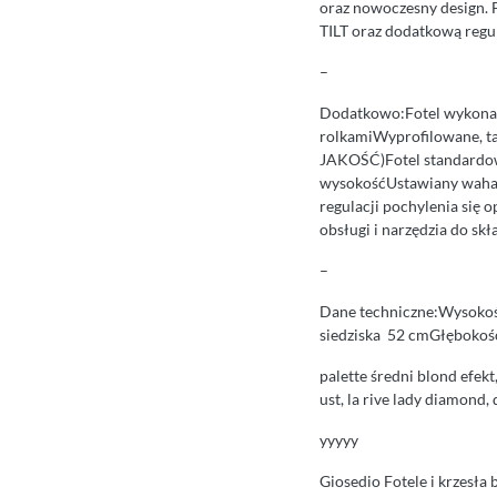
oraz nowoczesny design. 
TILT oraz dodatkową regu
–
Dodatkowo:Fotel wykonan
rolkamiWyprofilowane, 
JAKOŚĆ)Fotel standardow
wysokośćUstawiany waha
regulacji pochylenia si
obsługi i narzędzia do 
–
Dane techniczne:Wysokoś
siedziska 52 cmGłębokoś
palette średni blond efekt
ust, la rive lady diamond
yyyyy
Giosedio Fotele i krzesła