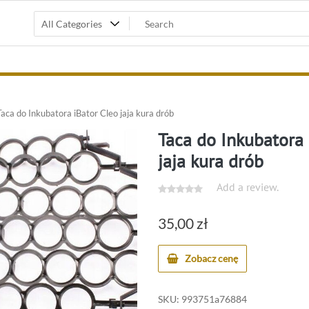
aca do Inkubatora iBator Cleo jaja kura drób
Taca do Inkubatora 
jaja kura drób
Add a review.
35,00
zł
Zobacz cenę
SKU:
993751a76884