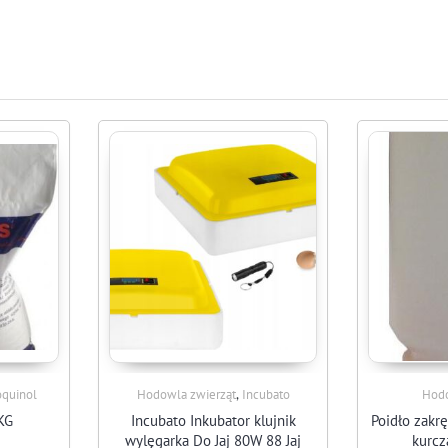
,
oquinol
Hodowla zwierząt
Incubato
Hodo
KG
Incubato Inkubator klujnik
Poidło zakr
wylęgarka Do Jaj 80W 88 Jaj
kurcz