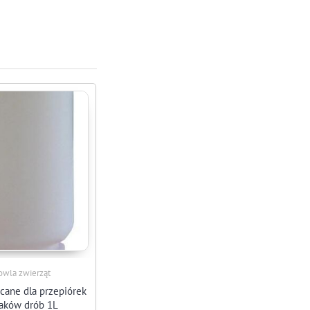
wla zwierząt
ęcane dla przepiórek
aków drób 1L