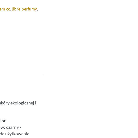
em cc
,
libre perfumy
,
kóry ekologicznej i
lor
w: czarny /
oda użytkowania