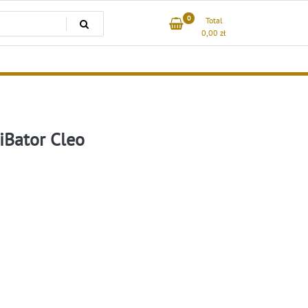
0
Total
0,00
zł
iBator Cleo